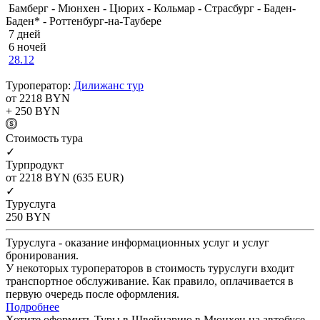
Бамберг - Мюнхен - Цюрих - Кольмар - Страсбург - Баден-
Баден* - Роттенбург-на-Таубере
7 дней
6 ночей
28.12
Туроператор:
Дилижанс тур
от 2218
BYN
+ 250
BYN
Cтоимость тура
✓
Турпродукт
от 2218
BYN
(635 EUR)
✓
Туруслуга
250
BYN
Туруслуга - оказание информационных услуг и услуг
бронирования.
У некоторых туроператоров в стоимость туруслуги входит
транспортное обслуживание. Как правило, оплачивается в
первую очередь после оформления.
Подробнее
Хотите оформить Туры в Швейцарию в Мюнхен на автобусе