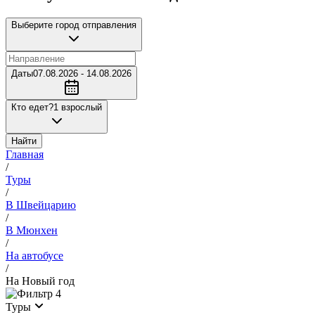
Выберите город отправления
Даты
07.08.2026 - 14.08.2026
Кто едет?
1 взрослый
Найти
Главная
/
Туры
/
В Швейцарию
/
В Мюнхен
/
На автобусе
/
На Новый год
4
Туры