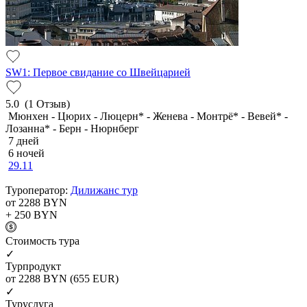
SW1: Первое свидание со Швейцарией
5.0
(1 Отзыв)
Мюнхен - Цюрих - Люцерн* - Женева - Монтрё* - Вевей* -
Лозанна* - Берн - Нюрнберг
7 дней
6 ночей
29.11
Туроператор:
Дилижанс тур
от 2288
BYN
+ 250
BYN
Cтоимость тура
✓
Турпродукт
от 2288
BYN
(655 EUR)
✓
Туруслуга