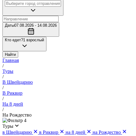
Даты
07.08.2026 - 14.08.2026
Кто едет?
1 взрослый
Найти
Главная
/
Туры
/
В Швейцарию
/
В Риквир
/
На 8 дней
/
На Рождество
4
Туры
в Швейцарию
в Риквир
на 8 дней
на Рождество