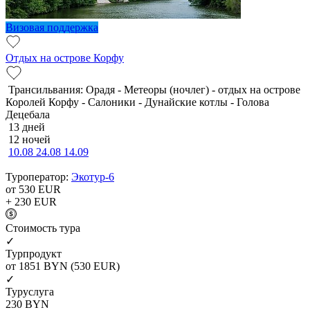
Визовая поддержка
Отдых на острове Корфу
Трансильвания: Орадя - Метеоры (ночлег) - отдых на острове
Королей Корфу - Салоники - Дунайские котлы - Голова
Децебала
13 дней
12 ночей
10.08
24.08
14.09
Туроператор:
Экотур-6
от 530
EUR
+ 230
EUR
Cтоимость тура
✓
Турпродукт
от 1851
BYN
(530 EUR)
✓
Туруслуга
230
BYN