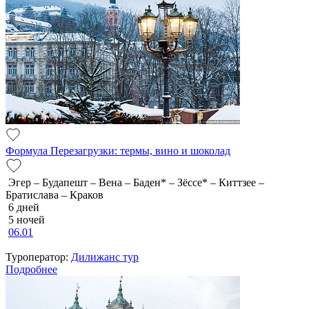
Формула Перезагрузки: термы, вино и шоколад
Эгер – Будапешт – Вена – Баден* – Зёссе* – Киттзее –
Братислава – Краков
6 дней
5 ночей
06.01
Туроператор:
Дилижанс тур
Подробнее