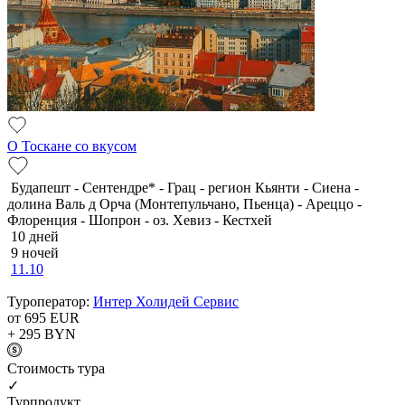
О Тоскане со вкусом
Будапешт - Сентендре* - Грац - регион Кьянти - Сиена -
долина Валь д Орча (Монтепульчано, Пьенца) - Ареццо -
Флоренция - Шопрон - оз. Хевиз - Кестхей
10 дней
9 ночей
11.10
Туроператор:
Интер Холидей Сервис
от 695
EUR
+ 295
BYN
Cтоимость тура
✓
Турпродукт