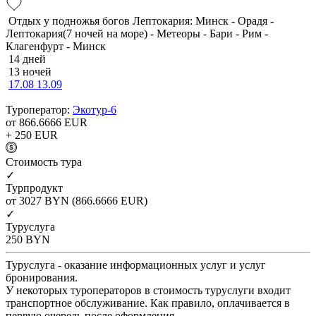
Отдых у подножья богов Лептокария: Минск - Орадя -
Лептокария(7 ночей на море) - Метеоры - Бари - Рим -
Клагенфурт - Минск
14 дней
13 ночей
17.08
13.09
Туроператор:
Экотур-6
от 866.6666
EUR
+ 250
EUR
Cтоимость тура
✓
Турпродукт
от 3027
BYN
(866.6666 EUR)
✓
Туруслуга
250
BYN
Туруслуга - оказание информационных услуг и услуг
бронирования.
У некоторых туроператоров в стоимость туруслуги входит
транспортное обслуживание. Как правило, оплачивается в
первую очередь после оформления.