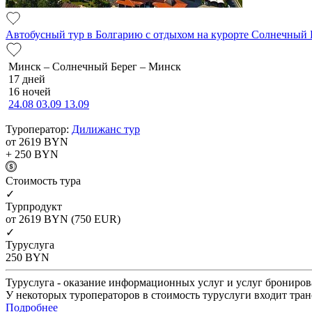
Автобусный тур в Болгарию с отдыхом на курорте Солнечный 
Минск – Солнечный Берег – Минск
17 дней
16 ночей
24.08
03.09
13.09
Туроператор:
Дилижанс тур
от 2619
BYN
+ 250
BYN
Cтоимость тура
✓
Турпродукт
от 2619
BYN
(750 EUR)
✓
Туруслуга
250
BYN
Туруслуга - оказание информационных услуг и услуг брониров
У некоторых туроператоров в стоимость туруслуги входит тран
Подробнее