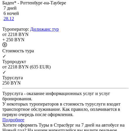
Баден* - Роттенбург-на-Таубере
7 дней
6 ночей
28.12
Туроператор:
Дилижанс тур
от 2218
BYN
+ 250
BYN
Cтоимость тура
✓
Турпродукт
от 2218
BYN
(635 EUR)
✓
Туруслуга
250
BYN
Туруслуга - оказание информационных услуг и услуг
бронирования.
У некоторых туроператоров в стоимость туруслуги входит
транспортное обслуживание. Как правило, оплачивается в
первую очередь после оформления.
Подробнее
Хотите оформить Туры в Страсбург на 7 дней на автобусе на
Новый год? На нашем маркетплейсе вы видите реальное