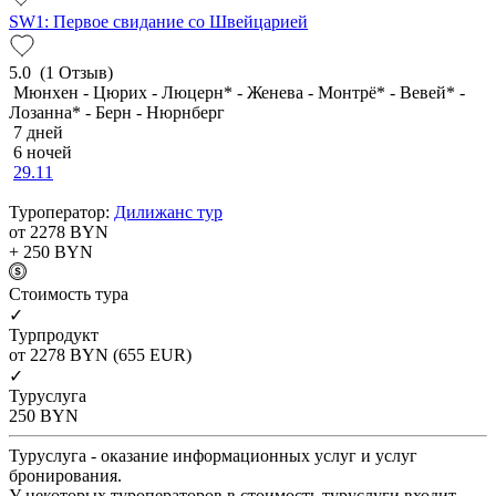
SW1: Первое свидание со Швейцарией
5.0
(1 Отзыв)
Мюнхен - Цюрих - Люцерн* - Женева - Монтрё* - Вевей* -
Лозанна* - Берн - Нюрнберг
7 дней
6 ночей
29.11
Туроператор:
Дилижанс тур
от 2278
BYN
+ 250
BYN
Cтоимость тура
✓
Турпродукт
от 2278
BYN
(655 EUR)
✓
Туруслуга
250
BYN
Туруслуга - оказание информационных услуг и услуг
бронирования.
У некоторых туроператоров в стоимость туруслуги входит