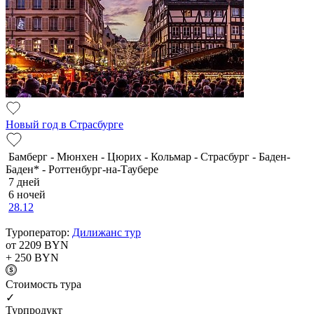
Новый год в Страсбурге
Бамберг - Мюнхен - Цюрих - Кольмар - Страсбург - Баден-
Баден* - Роттенбург-на-Таубере
7 дней
6 ночей
28.12
Туроператор:
Дилижанс тур
от 2209
BYN
+ 250
BYN
Cтоимость тура
✓
Турпродукт