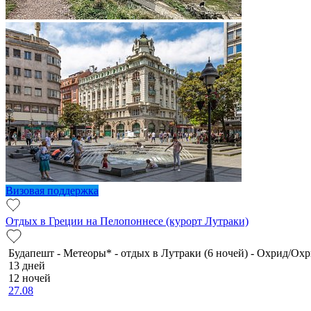
Визовая поддержка
Отдых в Греции на Пелопоннесе (курорт Лутраки)
Будапешт - Метеоры* - отдых в Лутраки (6 ночей) - Охрид/Охр
13 дней
12 ночей
27.08