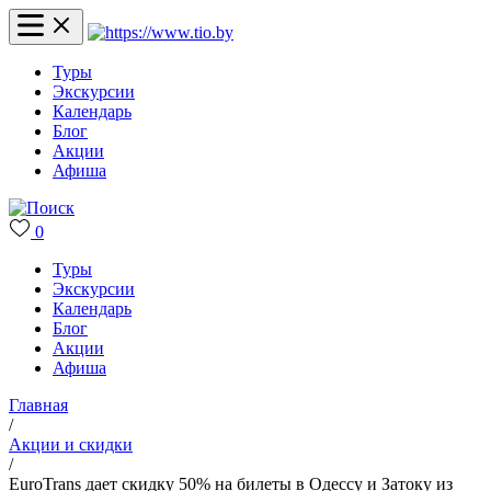
Туры
Экскурсии
Календарь
Блог
Акции
Афиша
0
Туры
Экскурсии
Календарь
Блог
Акции
Афиша
Главная
/
Акции и скидки
/
EuroTrans дает скидку 50% на билеты в Одессу и Затоку из