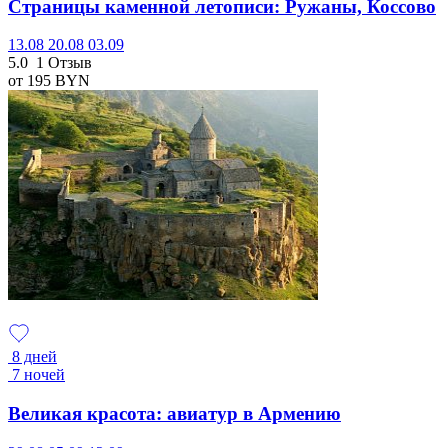
Страницы каменной летописи: Ружаны, Коссово
13.08
20.08
03.09
5.0
1 Отзыв
от 195
BYN
8 дней
7 ночей
Великая красота: авиатур в Армению