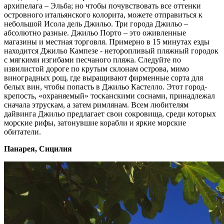
архипелага – Эльба; но чтобы почувствовать все оттенки
островного итальянского колорита, можете отправиться к
небольшой Исола дель Джильо. Три города Джильо –
абсолютно разные. Джильо Порто – это оживленные
магазины и местная торговля. Примерно в 15 минутах езды
находится Джильо Кампезе - неторопливый пляжный городок
с мягкими изгибами песчаного пляжа. Следуйте по
извилистой дороге по крутым склонам острова, мимо
виноградных рощ, где выращивают фирменные сорта для
белых вин, чтобы попасть в Джильо Кастелло. Этот город-
крепость, «охраняемый» тосканскими соснами, принадлежал
сначала этрускам, а затем римлянам. Всем любителям
дайвинга Джильо предлагает свои сокровища, среди которых
морские рифы, затонувшие корабли и яркие морские
обитатели.
Панарея, Сицилия