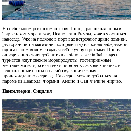
На небольшом рыбацком острове Понца, расположенном в
Тирренском море между Неаполем и Римом, хочется остаться
навсегда. Уже на подходе в порт вас встречают яркие домики,
ресторанчики и магазины, которые тянутся вдоль набережной,
одним своим видом создавая себе лучшую рекламу. Понцу
определенно стоит добавить в свой must see in Italia: здесь
туристов ждут свежие морепродукты, гостеприимные
местные жители, все оттенки бирюзы в ласковых волнах и
великолепные гроты (спасибо вулканическому
происхождению острова). На остров можно добраться на
пароме из Неаполя, Формии, Анцио и Сан-Феличе-Чирчео.
Пантеллерия, Сицилия