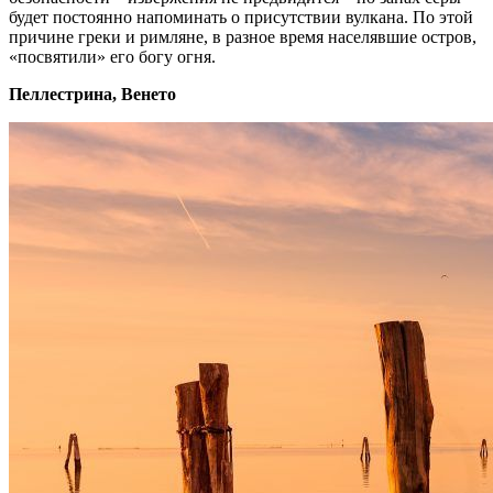
будет постоянно напоминать о присутствии вулкана. По этой
причине греки и римляне, в разное время населявшие остров,
«посвятили» его богу огня.
Пеллестрина, Венето