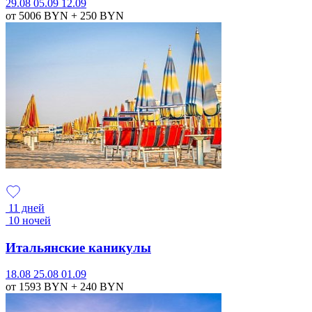
29.08
05.09
12.09
от 5006
BYN
+ 250
BYN
11 дней
10 ночей
Итальянские каникулы
18.08
25.08
01.09
от 1593
BYN
+ 240
BYN