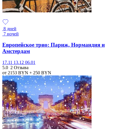
8 дней
7 ночей
Европейское трио: Париж, Нормандия и
Амстердам
17.11
13.12
06.01
5.0
2 Отзыва
от 2153
BYN
+ 250
BYN