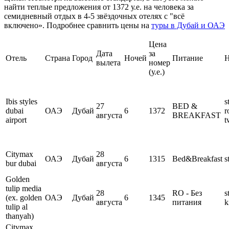
найти теплые предложения от 1372 у.е. на человека за
семидневный отдых в 4-5 звёздочных отелях с "всё
включено». Подробнее сравнить цены на
туры в Дубай и ОАЭ
Цена
Дата
за
Отель
Страна
Город
Ночей
Питание
Н
вылета
номер
(у.е.)
Ibis styles
s
27
BED &
dubai
ОАЭ
Дубай
6
1372
r
августа
BREAKFAST
airport
t
Citymax
28
ОАЭ
Дубай
6
1315
Bed&Breakfast
s
bur dubai
августа
Golden
tulip media
28
RO - Без
s
(ex. golden
ОАЭ
Дубай
6
1345
августа
питания
k
tulip al
thanyah)
Citymax