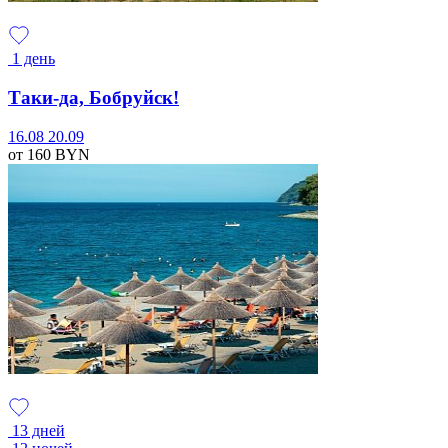
1 день
Таки-да, Бобруйск!
16.08
20.09
от 160
BYN
13 дней