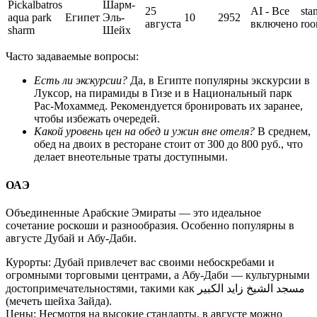
Pickalbatros
Шарм-
25
AI - Все
sta
aqua park
Египет
Эль-
10
2952
августа
включено
ro
sharm
Шейх
Часто задаваемые вопросы:
Есть ли экскурсии?
Да, в Египте популярны экскурсии в
Луксор, на пирамиды в Гизе и в Национальный парк
Рас-Мохаммед. Рекомендуется бронировать их заранее,
чтобы избежать очередей.
Какой уровень цен на обед и ужин вне отеля?
В среднем,
обед на двоих в ресторане стоит от 300 до 800 руб., что
делает внеотельные траты доступными.
ОАЭ
Объединенные Арабские Эмираты — это идеальное
сочетание роскоши и разнообразия. Особенно популярны в
августе Дубай и Абу-Даби.
Курорты: Дубай привлечет вас своими небоскребами и
огромными торговыми центрами, а Абу-Даби — культурными
достопримечательностями, такими как مسجد الشيخ زاید الكبير
(мечеть шейха Зайда).
Цены: Несмотря на высокие стандарты, в августе можно