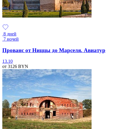
8 дней
7 ночей
Прованс от Ниццы до Марселя. Авиатур
13.10
от 3126
BYN