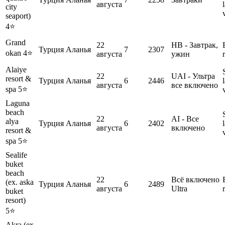
августа
city
seaport)
4⭐️
Grand
22
HB - Завтрак,
Турция
Аланья
7
2307
okan 4⭐️
августа
ужин
Alaiye
22
UAI - Ультра
resort &
Турция
Аланья
6
2446
августа
все включено
spa 5⭐️
Laguna
beach
22
AI - Все
alya
Турция
Аланья
6
2402
августа
включено
resort &
spa 5⭐️
Sealife
buket
beach
22
Всё включено
(ex. aska
Турция
Аланья
6
2489
августа
Ultra
buket
resort)
5⭐️
Akra (ex.