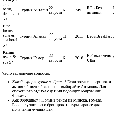
akra
22
RO - Без
barut,
Турция
Анталья
6
2491
августа
питания
dedeman)
5⭐️
Elite
luxury
22
suite &
Турция
Аланья
11
2611
Bed&Breakfast
августа
spa hotel
5⭐️
Karmir
22
Всё включено
resort &
Турция
Кемер
6
2618
августа
Ultra
spa 5⭐️
Часто задаваемые вопросы:
Какой курорт лучше выбрать?
Если хотите вечеринок и
активной ночной жизни — выбирайте Анталию. Для
спокойного отдыха с детьми подойдут Бодрум или
Фетхие.
Как добраться?
Прямые рейсы из Минска, Гомеля,
Бреста лучше всего бронировать туры заранее для
получения лучших цен.