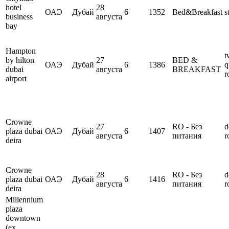
hotel
28
ОАЭ
Дубай
6
1352
Bed&Breakfast
s
business
августа
bay
Hampton
t
by hilton
27
BED &
ОАЭ
Дубай
6
1386
q
dubai
августа
BREAKFAST
r
airport
Crowne
27
RO - Без
d
plaza dubai
ОАЭ
Дубай
6
1407
августа
питания
r
deira
Crowne
28
RO - Без
d
plaza dubai
ОАЭ
Дубай
6
1416
августа
питания
r
deira
Millennium
plaza
downtown
(ex.