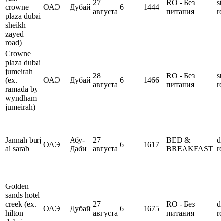
27
RO - Без
s
crowne
ОАЭ
Дубай
6
1444
августа
питания
r
plaza dubai
sheikh
zayed
road)
Crowne
plaza dubai
jumeirah
28
RO - Без
s
(ex.
ОАЭ
Дубай
6
1466
августа
питания
r
ramada by
wyndham
jumeirah)
Jannah burj
Абу-
27
BED &
d
ОАЭ
6
1617
al sarab
Даби
августа
BREAKFAST
r
Golden
sands hotel
creek (ex.
27
RO - Без
d
ОАЭ
Дубай
6
1675
hilton
августа
питания
r