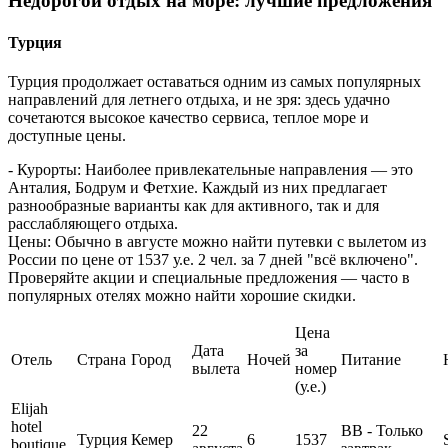
Недорогой отдых на море: лучшие предложения
Турция
Турция продолжает оставаться одним из самых популярных
направлений для летнего отдыха, и не зря: здесь удачно
сочетаются высокое качество сервиса, теплое море и
доступные цены.
- Курорты: Наиболее привлекательные направления — это
Анталия, Бодрум и Фетхие. Каждый из них предлагает
разнообразные варианты как для активного, так и для
расслабляющего отдыха.
Цены: Обычно в августе можно найти путевки с вылетом из
России по цене от 1537 у.е. 2 чел. за 7 дней "всё включено".
Проверяйте акции и специальные предложения — часто в
популярных отелях можно найти хорошие скидки.
Цена
Дата
за
Отель
Страна
Город
Ночей
Питание
вылета
номер
(у.е.)
Elijah
hotel
22
BB - Только
Турция
Кемер
6
1537
boutique