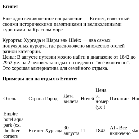
Египет
Еще одно великолепное направление — Египет, известный
своими историческими памятниками и великолепными
курортами на Красном море.
Курорты: Хургада и Шарм-эль-Шейх — два самых
популярных курорта, где расположено множество отелей
разной категории.
Цены: В августе путевки можно найти в диапазоне от 1842 до
2952 у.е. на 2 человек за отдых на неделю с "всё включено".
Это хорошая альтернатива для семейного отдыха.
Примеры цен на отдых в Египте:
Цена
Дата
за
Отель
Страна
Город
Ночей
Питание
Но
вылета
номер
(у.е.)
Empire
hotel aqua
park (ex.
30
AI - Все
the three
Египет
Хургада
11
1842
sta
августа
включено
corners