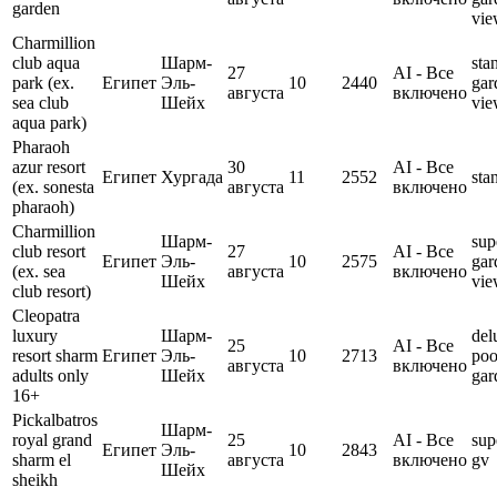
garden
vi
Charmillion
club aqua
Шарм-
sta
27
AI - Все
park (ex.
Египет
Эль-
10
2440
gar
августа
включено
sea club
Шейх
vi
aqua park)
Pharaoh
azur resort
30
AI - Все
Египет
Хургада
11
2552
sta
(ex. sonesta
августа
включено
pharaoh)
Charmillion
Шарм-
sup
club resort
27
AI - Все
Египет
Эль-
10
2575
gar
(ex. sea
августа
включено
Шейх
vi
club resort)
Cleopatra
luxury
Шарм-
del
25
AI - Все
resort sharm
Египет
Эль-
10
2713
poo
августа
включено
adults only
Шейх
gar
16+
Pickalbatros
Шарм-
royal grand
25
AI - Все
sup
Египет
Эль-
10
2843
sharm el
августа
включено
gv
Шейх
sheikh