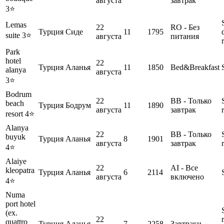
августа
завтрак
3⭐️
Lemas
22
RO - Без
Турция
Сиде
11
1795
suite 3⭐️
августа
питания
Park
hotel
22
Турция
Аланья
11
1850
Bed&Breakfast
alanya
августа
3⭐️
Bodrum
22
BB - Только
beach
Турция
Бодрум
11
1890
августа
завтрак
resort 4⭐️
Alanya
22
BB - Только
buyuk
Турция
Аланья
8
1901
августа
завтрак
4⭐️
Alaiye
22
AI - Все
kleopatra
Турция
Аланья
6
2114
августа
включено
4⭐️
Numa
port hotel
(ex.
22
quattro
Турция
Аланья
7
2258
Завтраки