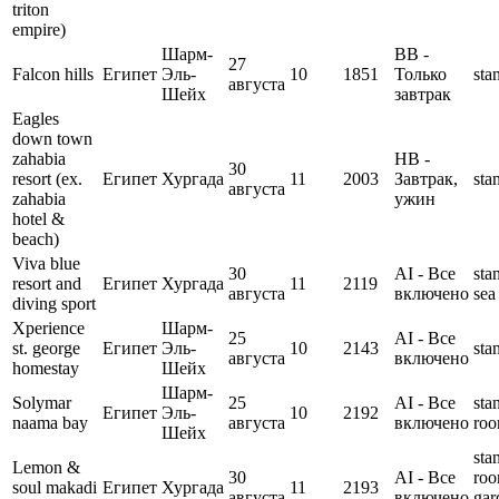
triton
empire)
Шарм-
BB -
27
Falcon hills
Египет
Эль-
10
1851
Только
sta
августа
Шейх
завтрак
Eagles
down town
zahabia
HB -
30
resort (ex.
Египет
Хургада
11
2003
Завтрак,
sta
августа
zahabia
ужин
hotel &
beach)
Viva blue
30
AI - Все
sta
resort and
Египет
Хургада
11
2119
августа
включено
sea
diving sport
Xperience
Шарм-
25
AI - Все
st. george
Египет
Эль-
10
2143
sta
августа
включено
homestay
Шейх
Шарм-
Solymar
25
AI - Все
sta
Египет
Эль-
10
2192
naama bay
августа
включено
ro
Шейх
sta
Lemon &
30
AI - Все
ro
soul makadi
Египет
Хургада
11
2193
августа
включено
gar