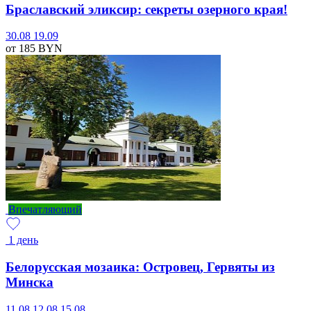
Браславский эликсир: секреты озерного края!
30.08
19.09
от 185
BYN
Впечатляющий
1 день
Белорусская мозаика: Островец, Гервяты из
Минска
11.08
12.08
15.08