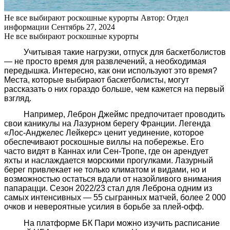
Не все выбирают роскошные курорты
Автор: Отдел
информации
Сентябрь 27, 2024
Не все выбирают роскошные курорты
Учитывая такие нагрузки, отпуск для баскетболистов
— не просто время для развлечений, а необходимая
передышка. Интересно, как они используют это время?
Места, которые выбирают баскетболисты, могут
рассказать о них гораздо больше, чем кажется на первый
взгляд.
Например, Леброн Джеймс предпочитает проводить
свои каникулы на Лазурном берегу Франции. Легенда
«Лос-Анджелес Лейкерс» ценит уединение, которое
обеспечивают роскошные виллы на побережье. Его
часто видят в Каннах или Сен-Тропе, где он арендует
яхты и наслаждается морскими прогулками. Лазурный
берег привлекает не только климатом и видами, но и
возможностью остаться вдали от назойливого внимания
папарацци. Сезон 2022/23 стал для Леброна одним из
самых интенсивных — 55 сыгранных матчей, более 2 000
очков и невероятные усилия в борьбе за плей-офф.
На платформе БК Пари можно изучить расписание