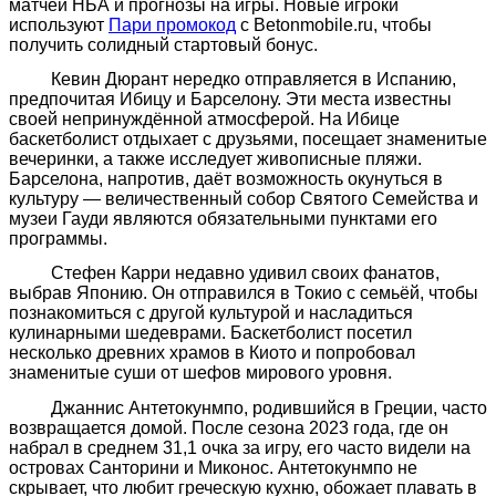
матчей НБА и прогнозы на игры. Новые игроки
используют
Пари промокод
с Betonmobile.ru, чтобы
получить солидный стартовый бонус.
Кевин Дюрант нередко отправляется в Испанию,
предпочитая Ибицу и Барселону. Эти места известны
своей непринуждённой атмосферой. На Ибице
баскетболист отдыхает с друзьями, посещает знаменитые
вечеринки, а также исследует живописные пляжи.
Барселона, напротив, даёт возможность окунуться в
культуру — величественный собор Святого Семейства и
музеи Гауди являются обязательными пунктами его
программы.
Стефен Карри недавно удивил своих фанатов,
выбрав Японию. Он отправился в Токио с семьёй, чтобы
познакомиться с другой культурой и насладиться
кулинарными шедеврами. Баскетболист посетил
несколько древних храмов в Киото и попробовал
знаменитые суши от шефов мирового уровня.
Джаннис Антетокунмпо, родившийся в Греции, часто
возвращается домой. После сезона 2023 года, где он
набрал в среднем 31,1 очка за игру, его часто видели на
островах Санторини и Миконос. Антетокунмпо не
скрывает, что любит греческую кухню, обожает плавать в