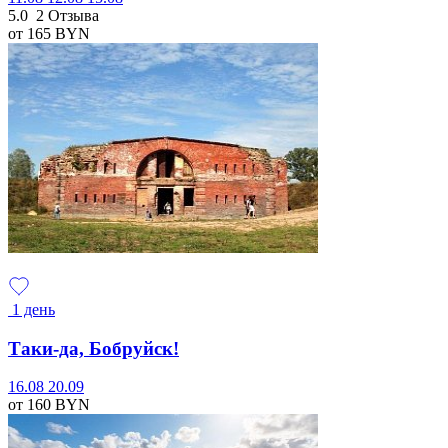
5.0
2 Отзыва
от 165
BYN
1 день
Таки-да, Бобруйск!
16.08
20.09
от 160
BYN