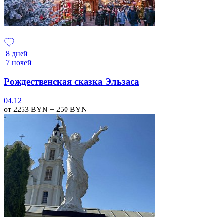
8 дней
7 ночей
Рождественская сказка Эльзаса
04.12
от 2253
BYN
+ 250
BYN