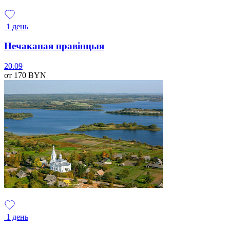
1 день
Нечаканая правінцыя
20.09
от 170
BYN
1 день