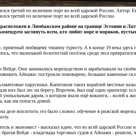
лся третий по величине порт во всей царской России.
Автор: Е
лся третий по величине порт во всей царской России.
расположен в Лимбажском районе на границе Эстонии и Латви
комендуем заглянуть всем, кто любит море и моряков, пуст
 приятный любящему тишину туристу. А в конце 19 века здесь н
ось, что маленький болотистый посёлок среди леса превратился в
 Вейде. Они занимались мореходством и зарабатывали на своём 
 развивать Айнажи: построили пивоварню, большие каменные ск
вухмачтовые парусники. Капитанов таких кораблей местные назы
я них был лес на берегу. Впрочем, был ещё один ориентир: если
й уникальным даром, о котором знали ещё викинги, - волей к жиз
, как им попасть домой.
 на деле воплотить это было сложно: обучение в рижской морехо
колу.
ель и экономист - высказал идею, что во всей царской России 
и братья Вейде - владельцы торговых судов в Айнажи - решили,