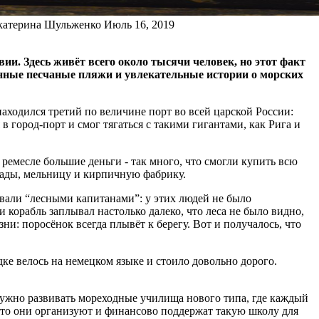
катерина Шульженко
Июль 16, 2019
и. Здесь живёт всего около тысячи человек, но этот факт
ынные песчаные пляжи и увлекательные истории о морских
аходился третий по величине порт во всей царской России:
 город-порт и смог тягаться с такими гигантами, как Рига и
ремесле большие деньги - так много, что смогли купить всю
лады, мельницу и кирпичную фабрику.
вали “лесными капитанами”: у этих людей не было
 корабль заплывал настолько далеко, что леса не было видно,
ни: поросёнок всегда плывёт к берегу. Вот и получалось, что
дке велось на немецком языке и стоило довольно дорого.
нужно развивать мореходные училища нового типа, где каждый
 что они организуют и финансово поддержат такую школу для