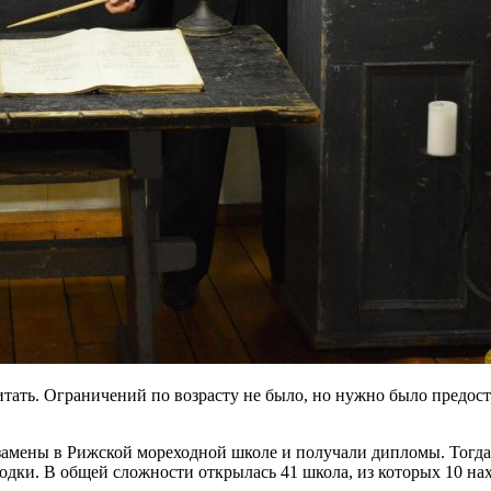
тать. Ограничений по возрасту не было, но нужно было предост
кзамены в Рижской мореходной школе и получали дипломы. Тогда
дки. В общей сложности открылась 41 школа, из которых 10 на