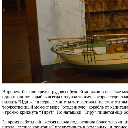
Впрочем, бывали среди трудовых будней моряков и весёлые мом
одно правило: корабль всегда получал то имя, которое судовла
назвать “Иди ж”: в первые минуты тот застрял и не смог отпл
торжественный момент море “отодвинуло” корабль от капитана,
- громко крикнуть “Тпру!”. По-латышки “Тпру” пишется ещё бо
За время работы айнажская школа подготовила более тысячи ш
школе “лесные капитаны” превратились в “стальных” и пронесл