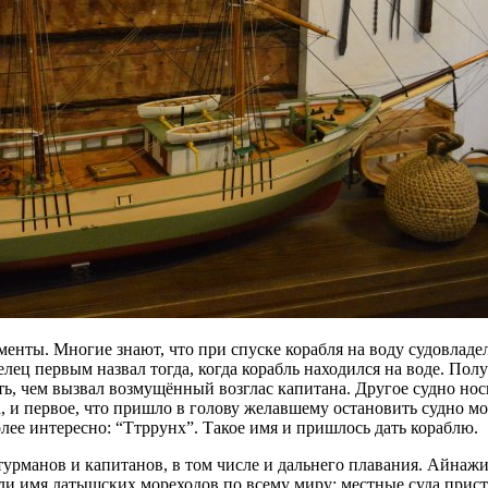
енты. Многие знают, что при спуске корабля на воду судовладе
делец первым назвал тогда, когда корабль находился на воде. По
ыть, чем вызвал возмущённый возглас капитана. Другое судно но
 и первое, что пришло в голову желавшему остановить судно мор
лее интересно: “Ттррунх”. Такое имя и пришлось дать кораблю.
турманов и капитанов, в том числе и дальнего плавания. Айнажи
и имя латышских мореходов по всему миру: местные суда пристав