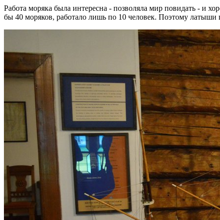
Работа моряка была интересна - позволяла мир повидать - и хо
бы 40 моряков, работало лишь по 10 человек. Поэтому латыши го