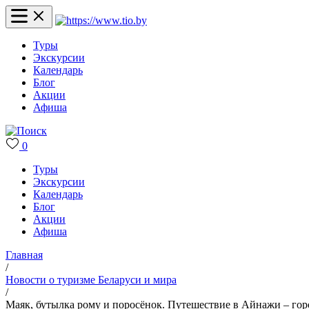
Туры
Экскурсии
Календарь
Блог
Акции
Афиша
0
Туры
Экскурсии
Календарь
Блог
Акции
Афиша
Главная
/
Новости о туризме Беларуси и мира
/
Маяк, бутылка рому и поросёнок. Путешествие в Айнажи – гор