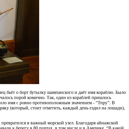
лец бьёт о борт бутылку шампанского и даёт имя кораблю. Было
лучалось порой комично. Так, один из кораблей пришлось
сило имя с ровно противоположным значением - “Тпру”. В
яку (который, стоит отметить, каждый день ездил на лошади),
 превратился в важный морской узел. Благодаря айнажской
али к берегу в 80 портах, в том числе и в Америке. “В какой