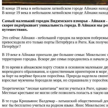
В конце 19 века в небольшом латвийском городе Айнажи находи
В конце 19 века в небольшом латвийском городе Айнажи находи
Самый маленький городок Видземского взморья - Айнажи - 
скорее подчёркивает уникальность города. В Айнажи мы ре
путешествиях.
Это сейчас Айнажи - небольшой городок на морском побережье,
превосходили его только порты Петербурга и Риги. Как получил
Петербург?
В 19 веке в Айнажи приехали две большие семьи: Микельсонс и
территорию городка. Вскоре две семьи породнились и начали
В то время в айнажском порту стояли в основном маленькие д
мореходного образования, и единственным ориентиром в море дл
за борт на верёвке бросали поросёнка. Природа наделила свине
взрослые мужчины бороздили моря, но спрашивали у поросёнка
Теоретически “лесные капитаны” могли учиться в Риге, однако
Местные крестьяне не могли себе позволить попасть в такую ш
В те годы Кришьянис Валдемар - латышский общественный деят
мог бы бесплатно учиться на родном языке. Янис Микельсонс 