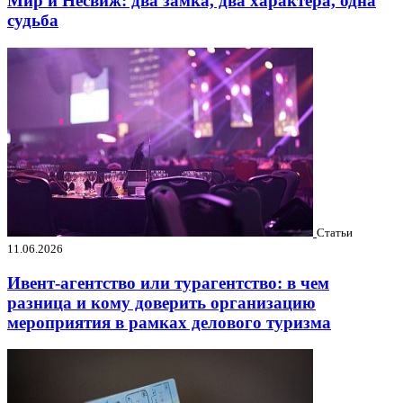
Мир и Несвиж: два замка, два характера, одна
судьба
Статьи
11.06.2026
Ивент-агентство или турагентство: в чем
разница и кому доверить организацию
мероприятия в рамках делового туризма