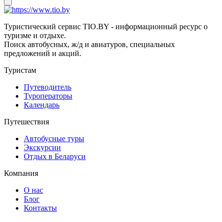
Туристический сервис TIO.BY - информационный ресурс о
туризме и отдыхе.
Поиск автобусных, ж/д и авиатуров, специальных
предложений и акций.
Туристам
Путеводитель
Туроператоры
Календарь
Путешествия
Автобусные туры
Экскурсии
Отдых в Беларуси
Компания
О нас
Блог
Контакты