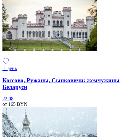
1 день
Коссово, Ружаны, Сынковичи: жемчужины
Беларуси
22.08
от 165
BYN