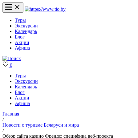
Туры
Экскурсии
Календарь
Блог
Акции
Афиша
0
Туры
Экскурсии
Календарь
Блог
Акции
Афиша
Главная
/
Новости о туризме Беларуси и мира
/
Обзор сайта казино Френдс: специфика веб-проекта