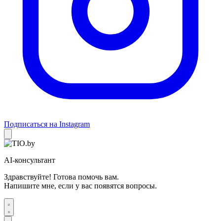
Подписаться на Instagram
AI-консультант
Здравствуйте! Готова помочь вам.
Напишите мне, если у вас появятся вопросы.