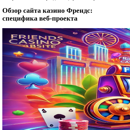
Обзор сайта казино Френдс:
специфика веб-проекта