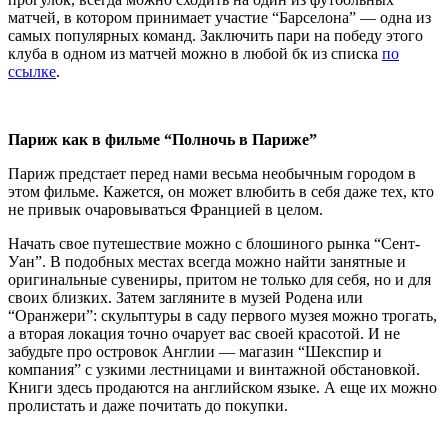
матчей, в котором принимает участие “Барселона” — одна из
самых популярных команд. Заключить пари на победу этого
клуба в одном из матчей можно в любой бк из списка
по
ссылке
.
Париж как в фильме “Полночь в Париже”
Париж предстает перед нами весьма необычным городом в
этом фильме. Кажется, он может влюбить в себя даже тех, кто
не привык очаровываться Францией в целом.
Начать свое путешествие можно с блошиного рынка “Сент-
Уан”. В подобных местах всегда можно найти занятные и
оригинальные сувениры, притом не только для себя, но и для
своих близких. Затем загляните в музей Родена или
“Оранжери”: скульптуры в саду первого музея можно трогать,
а вторая локация точно очарует вас своей красотой. И не
забудьте про островок Англии — магазин “Шекспир и
компания” с узкими лестницами и винтажной обстановкой.
Книги здесь продаются на английском языке. А еще их можно
пролистать и даже почитать до покупки.