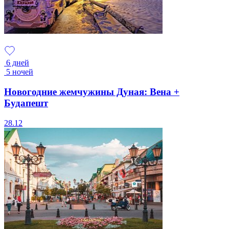
6 дней
5 ночей
Новогодние жемчужины Дуная: Вена +
Будапешт
28.12