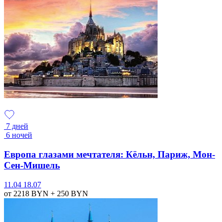
7 дней
6 ночей
Европа глазами мечтателя: Кёльн, Париж, Мон-
Сен-Мишель
11.04
18.07
от 2218
BYN
+ 250
BYN