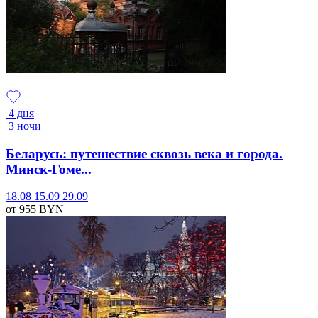
4 дня
3 ночи
Беларусь: путешествие сквозь века и города.
Минск-Гоме...
18.08
15.09
29.09
от 955
BYN