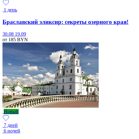
1 день
Браславский эликсир: секреты озерного края!
30.08
19.09
от 185
BYN
Новый
7 дней
6 ночей