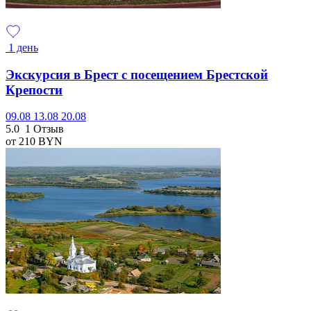
1 день
Экскурсия в Брест с посещением Брестской
Крепости
09.08
13.08
20.08
5.0
1 Отзыв
от 210
BYN