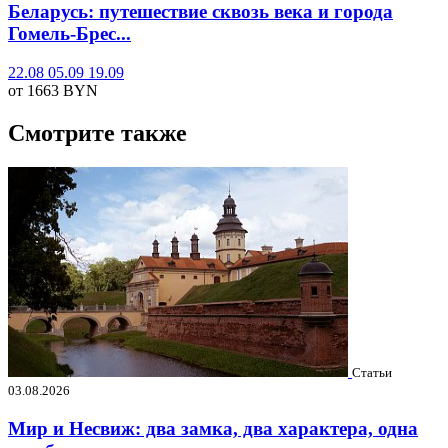
Беларусь: путешествие сквозь века и города
Гомель-Брес...
22.08
05.09
19.09
от 1663
BYN
Смотрите также
Статьи
03.08.2026
Мир и Несвиж: два замка, два характера, одна