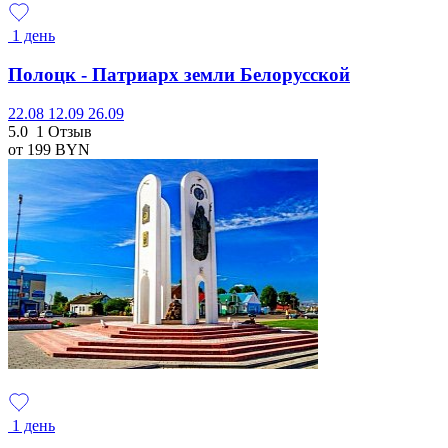
1 день
Полоцк - Патриарх земли Белорусской
22.08
12.09
26.09
5.0
1 Отзыв
от 199
BYN
1 день