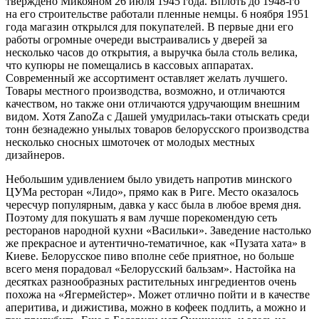
тверждено Микояном 26 июля 1945 года. Вплоть до 1948-го
на его строительстве работали пленные немцы. 6 ноября 1951
года магазин открылся для покупателей. В первые дни его
работы огромные очереди выстраивались у дверей за
несколько часов до открытия, а выручка была столь велика,
что купюры не помещались в кассовых аппаратах.
Современный же ассортимент оставляет желать лучшего.
Товары местного производства, возможно, и отличаются
качеством, но также они отличаются удручающим внешним
видом. Хотя ZanoZa с Дашей умудрилась-таки отыскать среди
тонн безнадежно унылых товаров белорусского производства
несколько сносных шмоточек от молодых местных
дизайнеров.
Небольшим удивлением было увидеть напротив минского
ЦУМа ресторан «Лидо», прямо как в Риге. Место оказалось
чересчур популярным, давка у касс была в любое время дня.
Поэтому для покушать я вам лучше порекомендую сеть
ресторанов народной кухни «Васильки». Заведение настолько
же прекрасное и аутентично-тематичное, как «Пузата хата» в
Киеве. Белорусское пиво вполне себе приятное, но больше
всего меня порадовал «Белорусский бальзам». Настойка на
десятках разнообразных растительных ингредиентов очень
похожа на «Ягермейстер». Может отлично пойти и в качестве
аперитива, и дижистива, можно в кофеек подлить, а можно и