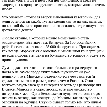
так пригубить. Еще в Беларуси нет Онищенко, и здесь не
запрещены к продаже грузинские вина, которые многие очень
любят.
Что означает «столовая второй наценочной категории», для
меня осталось загадкой. Тут заведения как-то на них делятся,
но к какой бы категории они ни относились, везде получается
достаточно дешево.
Люблю страны, в которых можно моментально стать
миллионером. Вьетнам там, Беларусь. За 100 российских
рублей сейчас дают около 28 000 белорусских. Приходится,
как всегда, морочиться с обменом и мысленной конвертацией,
но если подсчитать, цены на большинство товаров и услуг вас
приятно удивят.
Думаю, даже из этого не самого большого и развернутого
поста о не самом продолжительном путешествии уже
понятно, что в Минске определенно есть чем заняться (и
сделать это можно в разы дешевле, чем в России). Стоит
всего-то разуть глаза да в интернет залезть для разнообразия.
В самом Минске и в окрестностях есть еще множество
интересных мест. Одна Беловежская пуща чего стоит, но до
нее ехать отсюда, как полпути до Москвы, так что зубров мы
отложили на будущее. Скучно бывает только тем, кто ничем
не интересуется. А мы провели новогодние каникулы очень