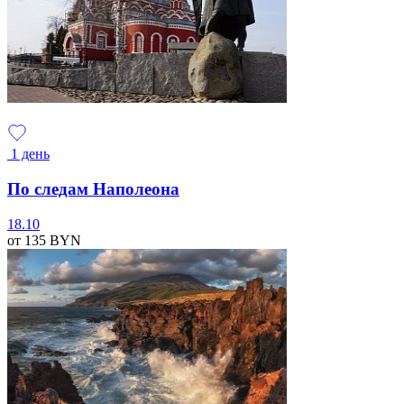
1 день
По следам Наполеона
18.10
от 135
BYN