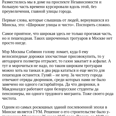
Разместились мы в доме на проспекте Независимости и
большую часть времени курсировали вдоль этой, без
преувеличения, главной улицы города.
Первые слова, которые слышишь от людей, вернувшихся из
Минска, это: «Широкие улицы и чисто». Поспорить сложно.
Самое приятное, что широкая здесь не только проезжая часть,
но и пешеходная. Таких широченных тротуаров в Москве нет
просто нигде.
Мэр Москвы Собянин голову ломает, куда б ему
велосипедные дорожки злосчастные присовокупить, то у
автодороги полметра отгрызет, то газон закатает в асфальт. А
тут и морочиться не надо, по таким широким тротуарам
можно хоть на танках в два ряда кататься и еще место для
пешеходов останется. Гуляй – не хочу. За чистоту города
отвечают отряды дворников, среди которых нами не было
замечено ни одного гаст­арбайтера. Да что дворники, в
Макдоналдсе работают одни белорусские студенты да
пенсионеры, ни одного трудового мигранта. Тоже своего рода
чистота.
Одним из самых роскошных зданий послевоенной эпохи в
Минске является ГУМ. Решение о его строительстве было у­