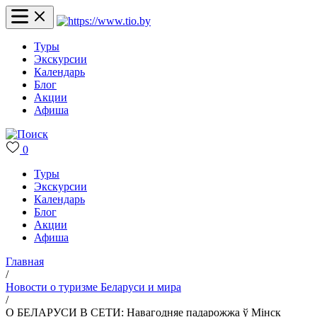
Туры
Экскурсии
Календарь
Блог
Акции
Афиша
0
Туры
Экскурсии
Календарь
Блог
Акции
Афиша
Главная
/
Новости о туризме Беларуси и мира
/
О БЕЛАРУСИ В СЕТИ: Навагодняе падарожжа ў Мінск