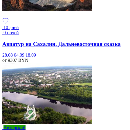
10 дней
9 ночей
Авиатур на Сахалин. Дальневосточная сказка
28.08
04.09
18.09
от 9307
BYN
Авторский