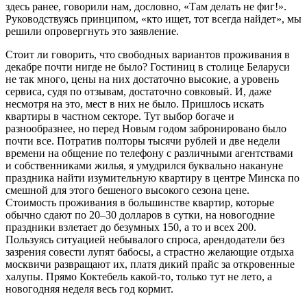
здесь ранее, говорили нам, дословно, «Там делать не фиг!».
Руководствуясь принципом, «кто ищет, тот всегда найдет», мы
решили опровергнуть это заявление.
Стоит ли говорить, что свободных вариантов проживания в
декабре почти нигде не было? Гостиниц в столице Беларуси
не так много, цены на них достаточно высокие, а уровень
сервиса, судя по отзывам, достаточно совковый. И, даже
несмотря на это, мест в них не было. Пришлось искать
квартиры в частном секторе. Тут выбор богаче и
разнообразнее, но перед Новым годом забронировано было
почти все. Потратив полторы тысячи рублей и две недели
времени на общение по телефону с различными агентствами
и собственниками жилья, я умудрился буквально накануне
праздника найти изумительную квартиру в центре Минска по
смешной для этого бешеного высокого сезона цене.
Стоимость проживания в большинстве квартир, которые
обычно сдают по 20–30 долларов в сутки, на новогодние
праздники взлетает до безумных 150, а то и всех 200.
Пользуясь ситуацией небывалого спроса, арендодатели без
зазрения совести лупят бабосы, а страстно желающие отдыха
москвичи развращают их, платя дикий прайс за откровенные
халупы. Прямо Коктебель какой-то, только тут не лето, а
новогодняя неделя весь год кормит.