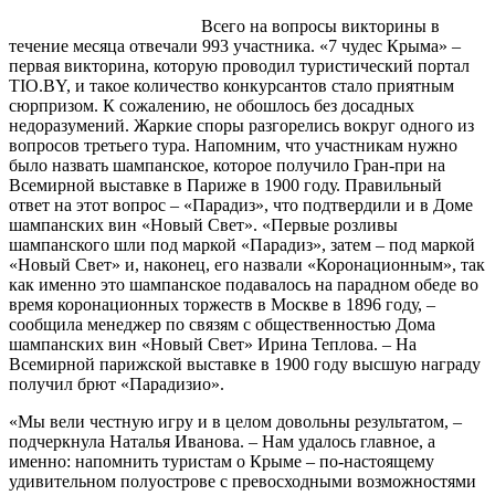
Всего на вопросы викторины в
течение месяца отвечали 993 участника. «7 чудес Крыма» –
первая викторина, которую проводил туристический портал
TIO.BY, и такое количество конкурсантов стало приятным
сюрпризом. К сожалению, не обошлось без досадных
недоразумений. Жаркие споры разгорелись вокруг одного из
вопросов третьего тура. Напомним, что участникам нужно
было назвать шампанское, которое получило Гран-при на
Всемирной выставке в Париже в 1900 году. Правильный
ответ на этот вопрос – «Парадиз», что подтвердили и в Доме
шампанских вин «Новый Свет». «Первые розливы
шампанского шли под маркой «Парадиз», затем – под маркой
«Новый Свет» и, наконец, его назвали «Коронационным», так
как именно это шампанское подавалось на парадном обеде во
время коронационных торжеств в Москве в 1896 году, –
сообщила менеджер по связям с общественностью Дома
шампанских вин «Новый Свет» Ирина Теплова. – На
Всемирной парижской выставке в 1900 году высшую награду
получил брют «Парадизио».
«Мы вели честную игру и в целом довольны результатом, –
подчеркнула Наталья Иванова. – Нам удалось главное, а
именно: напомнить туристам о Крыме – по-настоящему
удивительном полуострове с превосходными возможностями