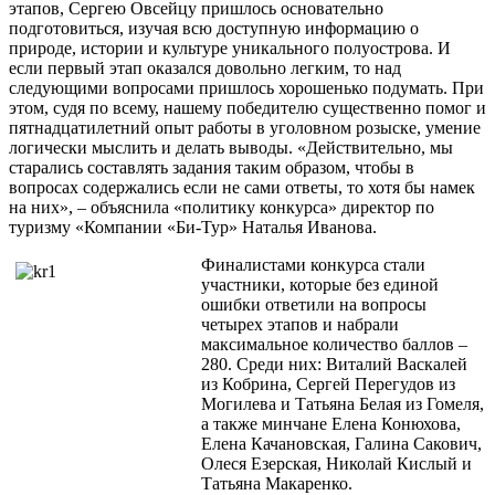
этапов, Сергею Овсейцу пришлось основательно
подготовиться, изучая всю доступную информацию о
природе, истории и культуре уникального полуострова. И
если первый этап оказался довольно легким, то над
следующими вопросами пришлось хорошенько подумать. При
этом, судя по всему, нашему победителю существенно помог и
пятнадцатилетний опыт работы в уголовном розыске, умение
логически мыслить и делать выводы. «Действительно, мы
старались составлять задания таким образом, чтобы в
вопросах содержались если не сами ответы, то хотя бы намек
на них», – объяснила «политику конкурса» директор по
туризму «Компании «Би-Тур» Наталья Иванова.
Финалистами конкурса стали
участники, которые без единой
ошибки ответили на вопросы
четырех этапов и набрали
максимальное количество баллов –
280. Среди них: Виталий Васкалей
из Кобрина, Сергей Перегудов из
Могилева и Татьяна Белая из Гомеля,
а также минчане Елена Конюхова,
Елена Качановская, Галина Сакович,
Олеся Езерская, Николай Кислый и
Татьяна Макаренко.