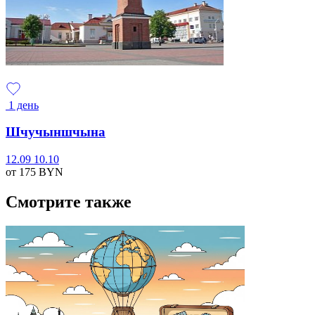
1 день
Шчучыншчына
12.09
10.10
от 175
BYN
Смотрите также