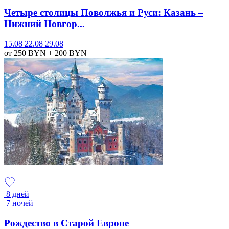
Четыре столицы Поволжья и Руси: Казань –
Нижний Новгор...
15.08
22.08
29.08
от 250
BYN
+ 200
BYN
8 дней
7 ночей
Рождество в Старой Европе