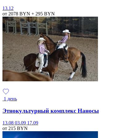
13.12
от 2078
BYN
+ 295
BYN
1 день
Этнокультурный комплекс Наносы
13.08
03.09
17.09
от 215
BYN