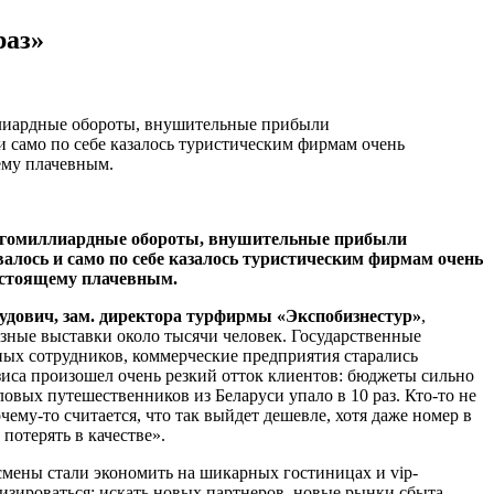
раз»
иллиардные обороты, внушительные прибыли
и само по себе казалось туристическим фирмам очень
ему плачевным.
многомиллиардные обороты, внушительные прибыли
валось и само по себе казалось туристическим фирмам очень
настоящему плачевным.
дович, зам. директора турфирмы «Экспобизнестур»
,
азные выставки около тысячи человек. Государственные
ьных сотрудников, коммерческие предприятия старались
изиса произошел очень резкий отток клиентов: бюджеты сильно
ловых путешественников из Беларуси упало в 10 раз. Кто-то не
ему-то считается, что так выйдет дешевле, хотя даже номер в
 потерять в качестве».
есмены стали экономить на шикарных гостиницах и vip-
изироваться: искать новых партнеров, новые рынки сбыта.