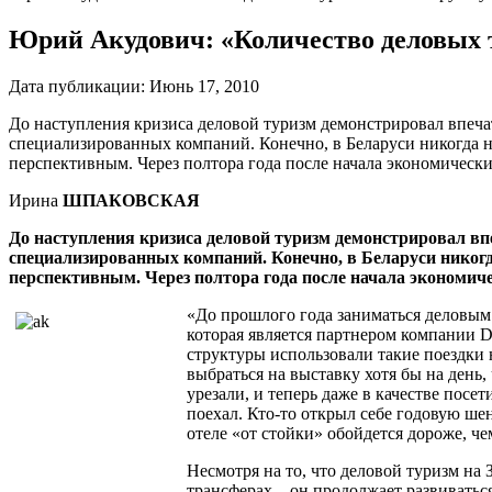
Юрий Акудович: «Количество деловых т
Дата публикации:
Июнь 17, 2010
До наступления кризиса деловой туризм демонстрировал впеч
специализированных компаний. Конечно, в Беларуси никогда не
перспективным. Через полтора года после начала экономическ
Ирина
ШПАКОВСКАЯ
До наступления кризиса деловой туризм демонстрировал в
специализированных компаний. Конечно, в Беларуси никогда
перспективным. Через полтора года после начала экономич
«До прошлого года заниматься деловым
которая является партнером компании D
структуры использовали такие поездки 
выбраться на выставку хотя бы на день
урезали, и теперь даже в качестве посе
поехал. Кто-то открыл себе годовую шен
отеле «от стойки» обойдется дороже, чем
Несмотря на то, что деловой туризм на
трансферах – он продолжает развиватьс