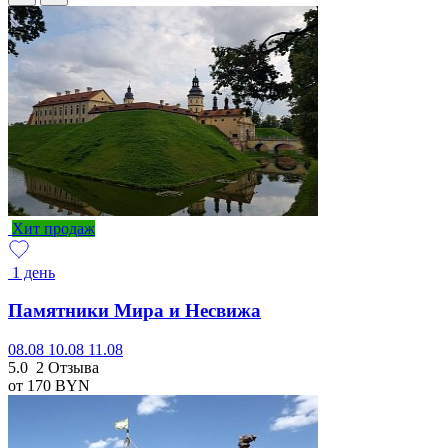
Хит продаж
1 день
Памятники Мира и Несвижа
08.08
10.08
11.08
5.0
2 Отзыва
от 170
BYN