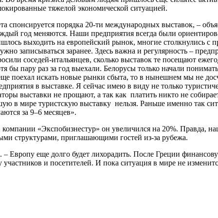
 шокированные тяжелой экономической ситуацией.
ета спонсируется порядка 20-ти международных выставок, – объ
аждый год меняются. Наши предприятия всегда были ориентиров
ришлось выходить на европейский рынок, многие столкнулись с п
ужно записываться заранее. Здесь важна и регулярность – предпр
или соседей-итальянцев, сколько выставок те посещают ежегодн
отя бы пару раз за год выехали. Белорусы только начали понимат
о еще поехал искать новые рынки сбыта, то в нынешнем мы не дос
едприятия в выставке. Я сейчас имею в виду не только туристи
оры выставки не прощают, а так как платить никто не собирает
шую в мире туристскую выставку нельзя. Раньше именно так сит
аются за 9–6 месяцев».
 в компании «Экспобизнестур» он увеличился на 20%. Правда, наш
ными структурами, приглашающими гостей из-за рубежа.
. – Европу еще долго будет лихорадить. После Греции финансов
 участников и посетителей. И пока ситуация в мире не изменится