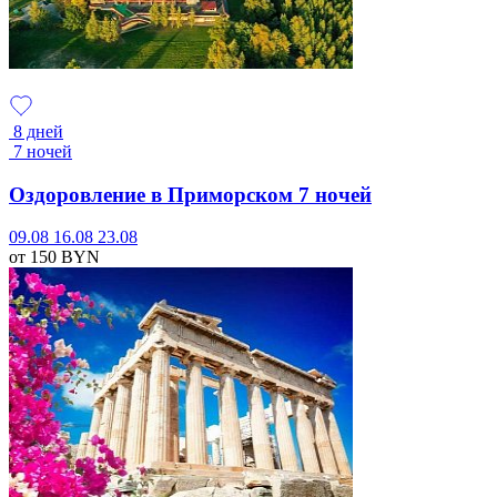
8 дней
7 ночей
Оздоровление в Приморском 7 ночей
09.08
16.08
23.08
от 150
BYN