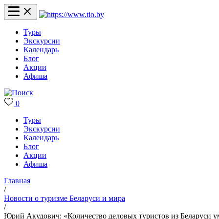
Туры
Экскурсии
Календарь
Блог
Акции
Афиша
0
Туры
Экскурсии
Календарь
Блог
Акции
Афиша
Главная
/
Новости о туризме Беларуси и мира
/
Юрий Акудович: «Количество деловых туристов из Беларуси у