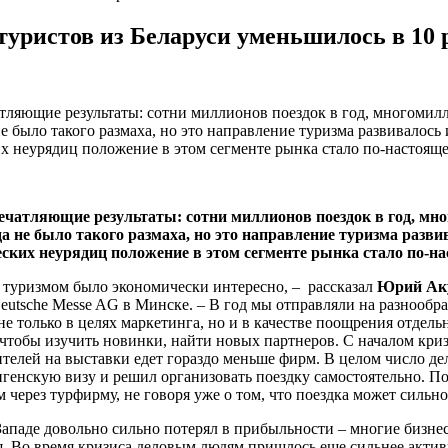
уристов из Беларуси уменьшилось в 10 
атляющие результаты: сотни миллионов поездок в год, многом
 было такого размаха, но это направление туризма развивалось 
их неурядиц положение в этом сегменте рынка стало по-настоящ
печатляющие результаты: сотни миллионов поездок в год, 
 не было такого размаха, но это направление туризма разви
еских неурядиц положение в этом сегменте рынка стало по-
 туризмом было экономически интересно, – рассказал
Юрий Аку
eutsche Messe AG в Минске. – В год мы отправляли на разнообр
не только в целях маркетинга, но и в качестве поощрения отдел
, чтобы изучить новинки, найти новых партнеров. С началом кр
тителей на выставки едет гораздо меньше фирм. В целом число де
генскую визу и решил организовать поездку самостоятельно. Поч
 через турфирму, не говоря уже о том, что поездка может сильно
 Западе довольно сильно потерял в прибыльности – многие бизн
я. Во время кризиса деловым людям пришлось еще сильнее актив