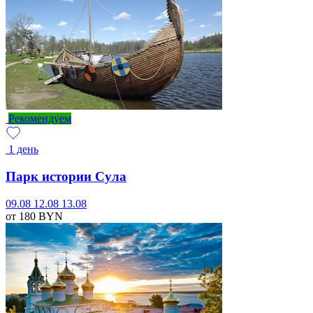
Рекомендуем
1 день
Парк истории Сула
09.08
12.08
13.08
от 180
BYN