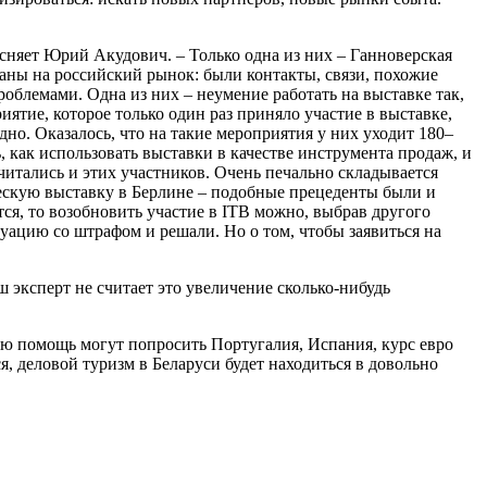
ясняет Юрий Акудович. – Только одна из них – Ганноверская
аны на российский рынок: были контакты, связи, похожие
роблемами. Одна из них – неумение работать на выставке так,
иятие, которое только один раз приняло участие в выставке,
о. Оказалось, что на такие мероприятия у них уходит 180–
ь, как использовать выставки в качестве инструмента продаж, и
читались и этих участников. Очень печально складывается
ческую выставку в Берлине – подобные прецеденты были и
ся, то возобновить участие в ITB можно, выбрав другого
уацию со штрафом и решали. Но о том, чтобы заявиться на
 эксперт не считает это увеличение сколько-нибудь
ую помощь могут попросить Португалия, Испания, курс евро
, деловой туризм в Беларуси будет находиться в довольно