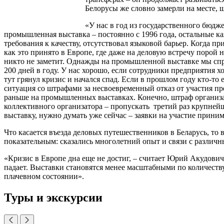
Белорусы же словно замерли на месте,
«У нас в год из государственного бюдж
промышленная выставка – постоянно с 1996 года, остальные к
требования к качеству, отсутствовал языковой барьер. Когда п
как это принято в Европе, где даже на деловую встречу порой н
никто не заметит. Однажды на промышленной выставке мы спрос
200 дней в году. У нас хорошо, если сотрудники предприятия х
тут грянул кризис и начался спад. Если в прошлом году кто-т
ситуация со штрафами за несвоевременный отказ от участия пр
раньше на промышленных выставках. Конечно, штраф организат
коллективного организатора – пропускать третий раз крупней
выставку, нужно думать уже сейчас – заявки на участие приним
Что касается въезда деловых путешественников в Беларусь, то
показательным: сказались многолетний опыт и связи с различ
«Кризис в Европе дна еще не достиг, – считает Юрий Акудович
падает. Выставки становятся менее масштабными по количеству
плачевном состоянии».
Туры и экскурсии