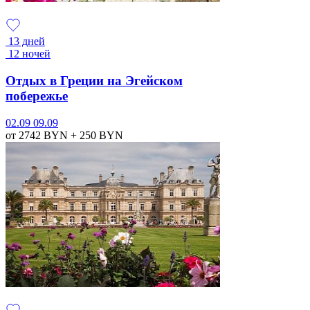
13 дней
12 ночей
Отдых в Греции на Эгейском
побережье
02.09
09.09
от 2742
BYN
+ 250
BYN