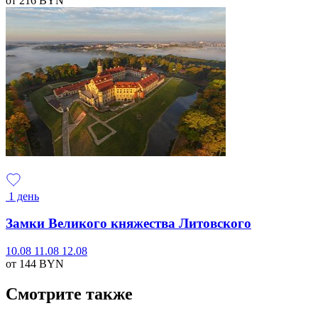
от 216
BYN
1 день
Замки Великого княжества Литовского
10.08
11.08
12.08
от 144
BYN
Смотрите также