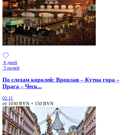
6 дней
5 ночей
По следам королей: Вроцлав – Кутна гора –
Прага – Ческ...
02.11
от 1030
BYN
+ 150
BYN