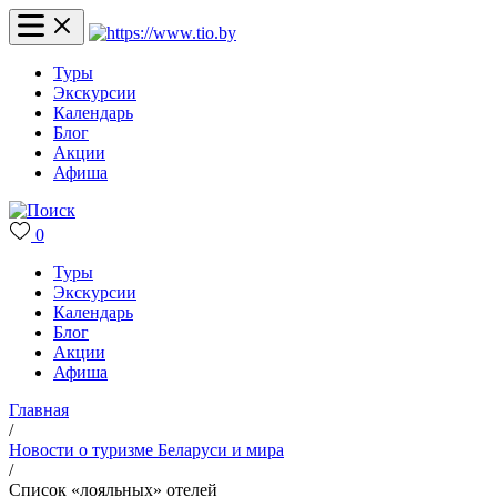
Туры
Экскурсии
Календарь
Блог
Акции
Афиша
0
Туры
Экскурсии
Календарь
Блог
Акции
Афиша
Главная
/
Новости о туризме Беларуси и мира
/
Список «лояльных» отелей