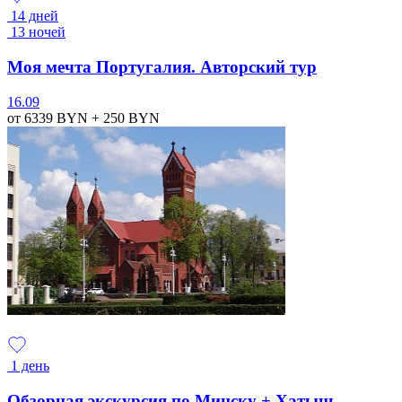
14 дней
13 ночей
Моя мечта Португалия. Авторский тур
16.09
от 6339
BYN
+ 250
BYN
1 день
Обзорная экскурсия по Минску + Хатынь