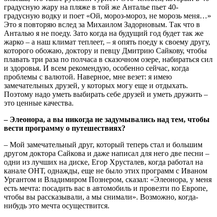
градусную жару на пляже в той же Анталье пьет 40-
градусную водку и поет «Ой, мороз-мороз, не морозь меня…»
Это я повторяю вслед за Михаилом Задорновым. Так что в
Анталью я не поеду. Зато когда на будущий год будет так же
жарко – а наш климат теплеет, – я опять поеду к своему другу,
которого обожаю, доктору и певцу Дмитрию Сайкову, чтобы
плавать три раза по полчаса в сказочном озере, набираться сил
и здоровья. И всем рекомендую, особенно сейчас, когда
проблемы с валютой. Наверное, мне везет: я имею
замечательных друзей, у которых могу еще и отдыхать.
Поэтому надо уметь выбирать себе друзей и уметь дружить –
это ценные качества.
– Элеонора, а вы никогда не задумывались над тем, чтобы
вести программу о путешествиях?
– Мой замечательный друг, который теперь стал и большим
другом доктора Сайкова и даже написал для него две песни –
одни из лучших на диске, Егор Хрусталев, когда работал на
канале ОНТ, однажды, еще не было этих программ с Иваном
Ургантом и Владимиром Познером, сказал: «Элеонора, у меня
есть мечта: посадить вас в автомобиль и провезти по Европе,
чтобы вы рассказывали, а мы снимали». Возможно, когда-
нибудь это мечта осуществится.