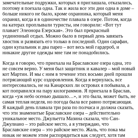
замечательные подружки, которых я приглашала, отказались,
поэтому я поехала одна. Так и жила все эти дни одна в доме –
больше никого не было, кроме охранника, который меня
охранял, когда я в одиночестве плавала в озере. Потом, когда
на катерах проплывали туристы, им говорили: «Вот тут
плавает Элеонора Езерская». Это был прекрасный
уединенный отдых. Можно было в первый день завязать
хвостик и развязать его только в последний. Один сарафан,
один купальник и два парео – вот весь мой гардероб, и
никакие другие одежды мне там не понадобились.
Когда я говорю, что приехала на Браславские озера одна, это
не совсем верно. У меня был защитник и кавалер – мой новый
кот Мартин. И мы с ним в течение этих восьми дней прошли
потрясающий курс оздоровления. Когда я вернулась, все
интересовались, не на Канарских ли островах я побывала, а
кот поправился на пару килограммов. Я приехала в Браслав,
когда «уж небо осенью дышало…», и это была, может быть, не
самая теплая неделя, но погода была все равно потрясающая.
Я каждый день плавала три раза по полчаса и должна сказать,
что эти знаменитые Браславские озера – действительно
уникальное место. Джульетта Мазина сказала, что Сан-
Джулиано – это райское место, а я утверждаю, что
Браславские озера – это райское место. Жаль, что пока мы
никак не можем этим распорядиться как следует, хотя там