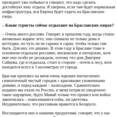
президент уже побывал и говорил, что надо сделать
достойную зону отдыха. Я уверена, если там будет нормальная
инфраструктура, вся Европа будет ездить на Браславские
озера.
– Какие туристы сейчас отдыхают на Браславских озерах?
– Очень много россиян. Говорят, в прошлом году, когда стояло
аномально жаркое лето, они снимали не только дома и
коттеджи, но чуть ли не гаражи и сараи, чтобы только там
быть. Для них это дешево. В этом году в Браславе тоже в
основном отдыхали россияне, московские и питерские, хотя
мне они особо не досаждали, потому что дом Дмитрия
Сайкова, где я отдыхала, стоит в стороне – почти в лесу, хотя
находится всего в 5 километрах от города.
Браслав произвел на меня очень хорошее впечатление:
симпатичный чистый городок с красивыми ухоженными
домами, и перед каждым – палисадник. Сравнительно
недавно мы ехали по России, и меня потрясло увиденное:
такое ощущение, будто Мамай только что прошел или война
закончилась – покосившиеся избы, ни цветочка.
Неудивительно, что россиянам нравится в Беларуси.
Восхищаются они и нашими продуктами, говорят, что у нас