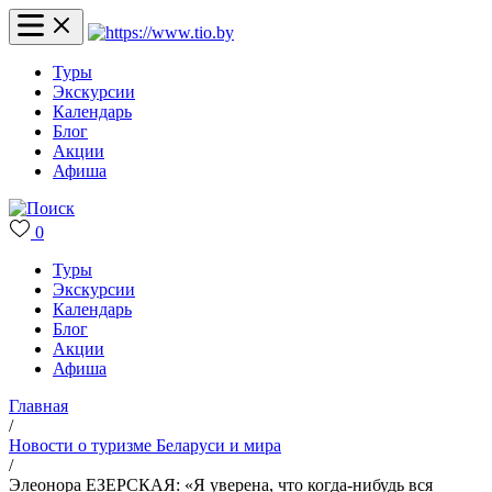
Туры
Экскурсии
Календарь
Блог
Акции
Афиша
0
Туры
Экскурсии
Календарь
Блог
Акции
Афиша
Главная
/
Новости о туризме Беларуси и мира
/
Элеонора ЕЗЕРСКАЯ: «Я уверена, что когда-нибудь вся