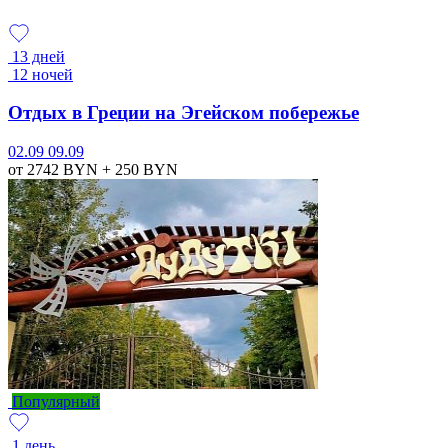
13 дней
12 ночей
Отдых в Греции на Эгейском побережье
02.09
09.09
от 2742
BYN
+ 250
BYN
Популярный
1 день