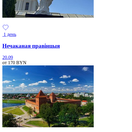
1 день
Нечаканая правінцыя
20.09
от 170
BYN