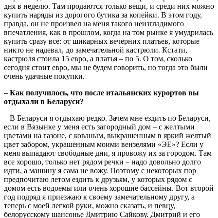
дня в неделю. Там продаются только вещи, и среди них можно
купить наряды из дорогого бутика за копейки. В этом году,
правда, он не произвел на меня такого неизгладимого
впечатления, как в прошлом, когда на том рынке я умудрилась
купить сразу все: от шикарных вечерних платьев, которые
никто не надевал, до замечательной кастрюли. Кстати,
кастрюля стоила 15 евро, а платья – по 5. О том, сколько
сегодня стоит евро, мы не будем говорить, но тогда это были
очень удачные покупки.
– Как получилось, что после итальянских курортов вы
отдыхали в Беларуси?
– В Беларуси я отдыхаю редко. Зачем мне ездить по Беларуси,
если в Вязынке у меня есть загородный дом – с желтыми
цветами на газоне, с кованым, выкрашенным в яркий желтый
цвет забором, украшенным моими вензелями «ЭЕ»? Если у
меня выпадают свободные дни, я провожу их за городом. Там
все хорошо, только нет рядом речки – надо довольно долго
идти, а машину я сама не вожу. Поэтому с некоторых пор
предпочитаю летом ездить к друзьям, у которых рядом с
домом есть водоемы или очень хорошие бассейны. Вот второй
год подряд я приезжаю к своему замечательному другу, а
теперь с моей легкой руки, можно сказать, и певцу,
белорусскому шансонье Дмитрию Сайкову. Дмитрий и его