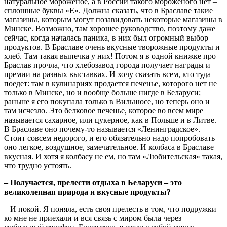
натуральное мороженое, а в России такого мороженого нет –
сплошные буквы «Е». Должна сказать, что в Браславе такие
магазины, которым могут позавидовать некоторые магазины в
Минске. Возможно, там хорошее руководство, поэтому даже
сейчас, когда началась паника, в них был огромный выбор
продуктов. В Браславе очень вкусные творожные продукты и
хлеб. Там такая выпечка у них! Потом я в одной книжке про
Браслав прочла, что хлебозавод города получает награды и
премии на разных выставках. И хочу сказать всем, кто туда
поедет: там в кулинариях продается печенье, которого нет не
только в Минске, но и вообще больше нигде в Беларуси;
раньше я его покупала только в Вильнюсе, но теперь оно и
там исчезло. Это белковое печенье, которое во всем мире
называется сахарное, или цукерное, как в Польше и в Литве.
В Браславе оно почему-то называется «Ленинградское».
Стоит совсем недорого, и его обязательно надо попробовать –
оно легкое, воздушное, замечательное. И колбаса в Браславе
вкусная. И хотя я колбасу не ем, но там «Любительская» такая,
что трудно устоять.
– Получается, прелести отдыха в Беларуси – это
великолепная природа и вкусные продукты?
– И покой. Я поняла, есть своя прелесть в том, что подружки
ко мне не приехали и вся связь с миром была через