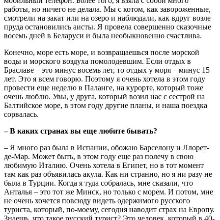
мобильный телефон. Более того, я взяла с собой много
работы, но ничего не делала. Мы с котом, как завороженные,
смотрели на закат или на озеро и наблюдали, как вдруг возле
пруда остановились аисты. Я провела совершенно сказочные
восемь дней в Беларуси и была необыкновенно счастлива.
Конечно, море есть море, и возвращаешься после морской
воды и морского воздуха помолодевшим. Если отдых в
Браславе – это минус восемь лет, то отдых у моря – минус 15
лет. Это я всем говорю. Поэтому я очень хотела в этом году
провести еще неделю в Паланге, на курорте, который тоже
очень люблю. Увы, у друга, который возил нас с сестрой на
Балтийское море, в этом году другие планы, и наша поездка
сорвалась.
– В каких странах вы еще любите бывать?
– Я много раз была в Испании, обожаю Барселону и Ллорет-
де-Мар. Может быть, в этом году еще раз полечу в свою
любимую Италию. Очень хотела в Египет, но в тот момент
там как раз объявилась акула. Как ни странно, но я ни разу не
была в Турции. Когда я туда собралась, мне сказали, что
Анталья – это тот же Минск, но только с морем. И потом, мне
не очень хочется повсюду видеть одержимого русского
туриста, который, по-моему, сегодня наводит страх на Европу.
Знаешь, что такое русский турист? Это человек, который в 40-