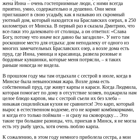
жена Инна – очень гостеприимные люди, с ними всегда
приятно, умно, содержательно и душевно. Они меня
приглашают в свою усадьбу, как я называю их скромный
уютный дом, который находится на Браславских озерах, в 250
километрах от Минска. В первый раз я сказала Дмитрию, что
все-таки это далековато от столицы, а он ответил: «Слава
Богу, потому что иначе все давно бы загадили». У него там
роскошное место для отдыха: дом неподалеку от одного из
многих замечательных Браславских озер, а возле дома есть
пруд, где Инна, умница и красавица, развела розовые и
бордовые кувшинки, которые меня потрясли, – я таких
раньше никогда не видела.
В прошлом году мы там отдыхали с сестрой в июле, когда в
Минске была невыносимая жара. Возле дома есть
собственный пруд, где живут карпы и караси. Когда Людмила,
которая помогает по дому в отсутствие хозяев, поджарила нам
целое блюдо карпов, мы с сестрой съели их без хлеба –
никакая сицилийская кухня не сравнится! Это карп, который
вырос в естественном водоеме, его не кормят комбикормами,
и когда его только поймали – и сразу на сковородку… Это
такие три большие разницы, что, приехав в Минск, я не могла
есть эту рыбу здесь, хотя очень люблю карпа.
К сожалению, в этом году немного приболела сестра, а мои