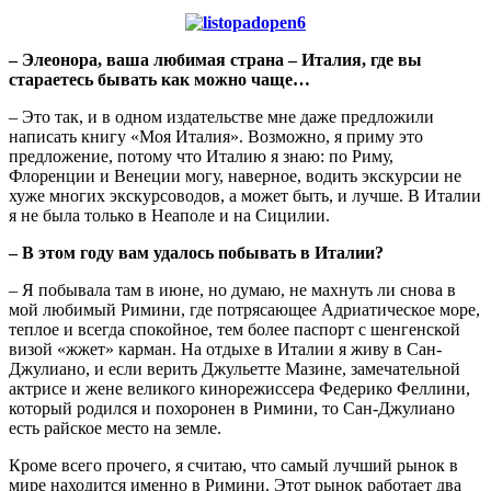
– Элеонора, ваша любимая страна – Италия, где вы
стараетесь бывать как можно чаще…
– Это так, и в одном издательстве мне даже предложили
написать книгу «Моя Италия». Возможно, я приму это
предложение, потому что Италию я знаю: по Риму,
Флоренции и Венеции могу, наверное, водить экскурсии не
хуже многих экскурсоводов, а может быть, и лучше. В Италии
я не была только в Неаполе и на Сицилии.
– В этом году вам удалось побывать в Италии?
– Я побывала там в июне, но думаю, не махнуть ли снова в
мой любимый Римини, где потрясающее Адриатическое море,
теплое и всегда спокойное, тем более паспорт с шенгенской
визой «жжет» карман. На отдыхе в Италии я живу в Сан-
Джулиано, и если верить Джульетте Мазине, замечательной
актрисе и жене великого кинорежиссера Федерико Феллини,
который родился и похоронен в Римини, то Сан-Джулиано
есть райское место на земле.
Кроме всего прочего, я считаю, что самый лучший рынок в
мире находится именно в Римини. Этот рынок работает два