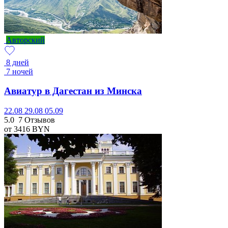
Авторский
8 дней
7 ночей
Авиатур в Дагестан из Минска
22.08
29.08
05.09
5.0
7 Отзывов
от 3416
BYN