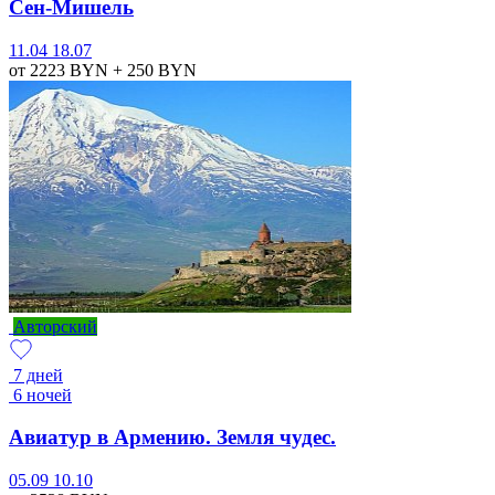
Сен-Мишель
11.04
18.07
от 2223
BYN
+ 250
BYN
Авторский
7 дней
6 ночей
Авиатур в Армению. Земля чудес.
05.09
10.10