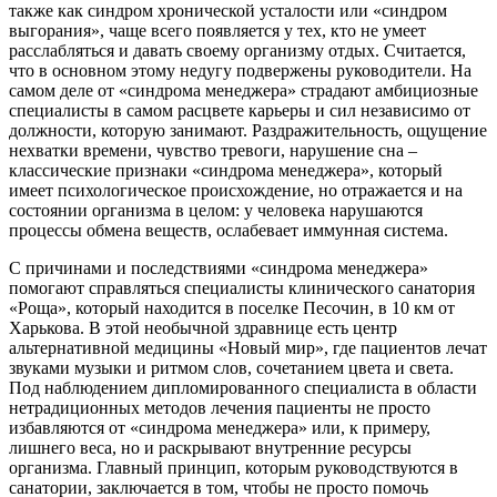
также как синдром хронической усталости или «синдром
выгорания», чаще всего появляется у тех, кто не умеет
расслабляться и давать своему организму отдых. Считается,
что в основном этому недугу подвержены руководители. На
самом деле от «синдрома менеджера» страдают амбициозные
специалисты в самом расцвете карьеры и сил независимо от
должности, которую занимают. Раздражительность, ощущение
нехватки времени, чувство тревоги, нарушение сна –
классические признаки «синдрома менеджера», который
имеет психологическое происхождение, но отражается и на
состоянии организма в целом: у человека нарушаются
процессы обмена веществ, ослабевает иммунная система.
С причинами и последствиями «синдрома менеджера»
помогают справляться специалисты клинического санатория
«Роща», который находится в поселке Песочин, в 10 км от
Харькова. В этой необычной здравнице есть центр
альтернативной медицины «Новый мир», где пациентов лечат
звуками музыки и ритмом слов, сочетанием цвета и света.
Под наблюдением дипломированного специалиста в области
нетрадиционных методов лечения пациенты не просто
избавляются от «синдрома менеджера» или, к примеру,
лишнего веса, но и раскрывают внутренние ресурсы
организма. Главный принцип, которым руководствуются в
санатории, заключается в том, чтобы не просто помочь