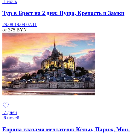
1 ночь
Тур в Брест на 2 дня: Пуща, Крепость и Замки
29.08
19.09
07.11
от 375
BYN
7 дней
6 ночей
Европа глазами мечтателя: Кёльн, Париж, Мон-