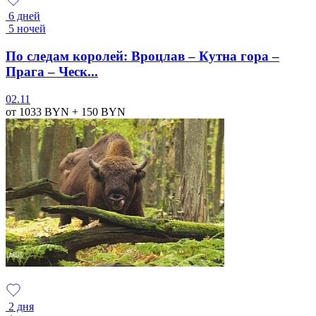
6 дней
5 ночей
По следам королей: Вроцлав – Кутна гора –
Прага – Ческ...
02.11
от 1033
BYN
+ 150
BYN
2 дня