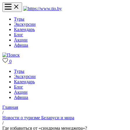
Туры
Экскурсии
Календарь
Блог
Акции
Афиша
0
Туры
Экскурсии
Календарь
Блог
Акции
Афиша
Главная
/
Новости о туризме Беларуси и мира
/
Где избавиться от «синдрома менеджера»?