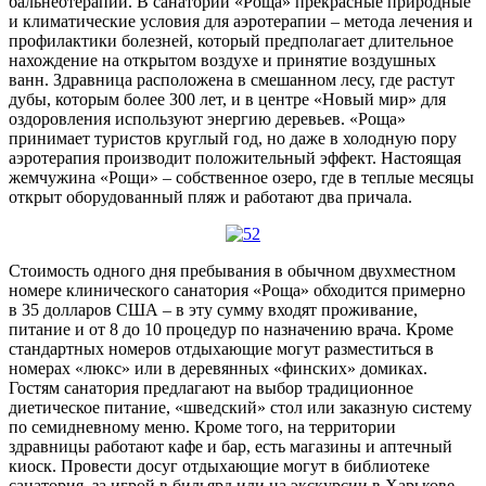
бальнеотерапии. В санатории «Роща» прекрасные природные
и климатические условия для аэротерапии – метода лечения и
профилактики болезней, который предполагает длительное
нахождение на открытом воздухе и принятие воздушных
ванн. Здравница расположена в смешанном лесу, где растут
дубы, которым более 300 лет, и в центре «Новый мир» для
оздоровления используют энергию деревьев. «Роща»
принимает туристов круглый год, но даже в холодную пору
аэротерапия производит положительный эффект. Настоящая
жемчужина «Рощи» – собственное озеро, где в теплые месяцы
открыт оборудованный пляж и работают два причала.
Стоимость одного дня пребывания в обычном двухместном
номере клинического санатория «Роща» обходится примерно
в 35 долларов США – в эту сумму входят проживание,
питание и от 8 до 10 процедур по назначению врача. Кроме
стандартных номеров отдыхающие могут разместиться в
номерах «люкс» или в деревянных «финских» домиках.
Гостям санатория предлагают на выбор традиционное
диетическое питание, «шведский» стол или заказную систему
по семидневному меню. Кроме того, на территории
здравницы работают кафе и бар, есть магазины и аптечный
киоск. Провести досуг отдыхающие могут в библиотеке
санатория, за игрой в бильярд или на экскурсии в Харькове,