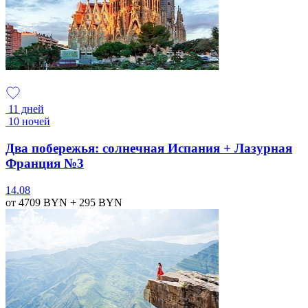
11 дней
10 ночей
Два побережья: солнечная Испания + Лазурная
Франция №3
14.08
от 4709
BYN
+ 295
BYN