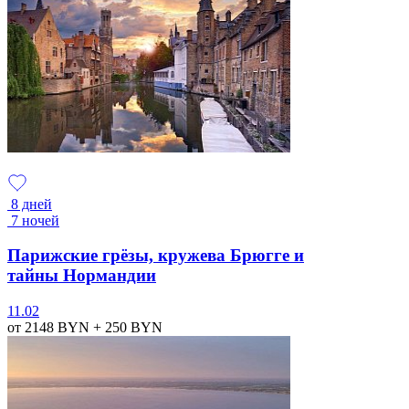
8 дней
7 ночей
Парижские грёзы, кружева Брюгге и
тайны Нормандии
11.02
от 2148
BYN
+ 250
BYN