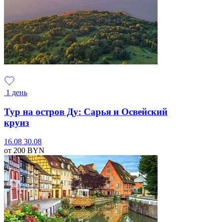
1 день
Тур на остров Ду: Сарья и Освейский
круиз
16.08
30.08
от 200
BYN