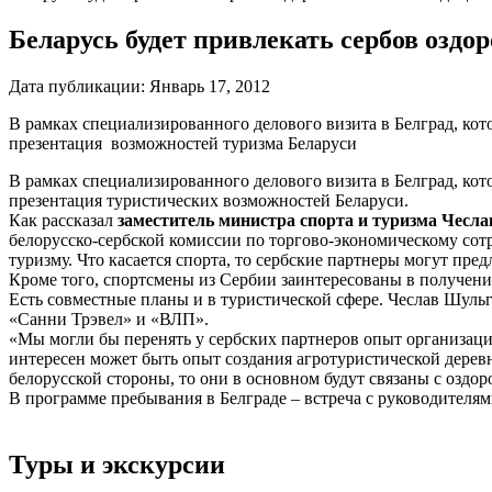
Беларусь будет привлекать сербов озд
Дата публикации:
Январь 17, 2012
В рамках специализированного делового визита в Белград, ко
презентация возможностей туризма Беларуси
В рамках специализированного делового визита в Белград, ко
презентация туристических возможностей Беларуси.
Как рассказал
заместитель министра спорта и туризма Чесл
белорусско-сербской комиссии по торгово-экономическому сот
туризму. Что касается спорта, то сербские партнеры могут пр
Кроме того, спортсмены из Сербии заинтересованы в получен
Есть совместные планы и в туристической сфере. Чеслав Шул
«Санни Трэвел» и «ВЛП».
«Мы могли бы перенять у сербских партнеров опыт организаци
интересен может быть опыт создания агротуристической деревн
белорусской стороны, то они в основном будут связаны с озд
В программе пребывания в Белграде – встреча с руководителя
Туры и экскурсии