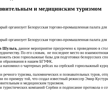
оровительным и медицинским туризмом
торый организует Белорусская торгово-промышленная палата для 
торый организует Белорусская торгово-промышленная палата для 
ав Шульга,
данное мероприятие приурочено к проведению в сто
рудничеству. По его словам, не последнее место во взаимоотно
едложить свои горнолыжные базы для подготовки белорусских спо
ии образования в нашем БГУФК.
ьга напомнил о чартерных рейсах на сербский горнолыжный кур
и речного туризма, паломнических и познавательных туров, от
и по примеру той, что создал известный режиссер Эмир Кустуриц
оровительным и медицинским туризмом.
ми туристических компаний Сербии и подписание протокола о со