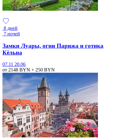
8 дней
7 ночей
Замки Луары, огни Парижа и готика
Кёльна
07.11
20.06
от 2148
BYN
+ 250
BYN