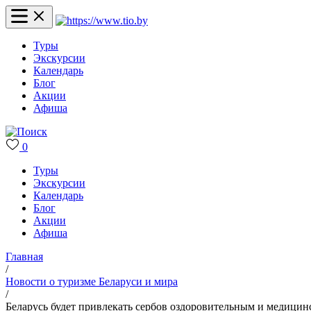
Туры
Экскурсии
Календарь
Блог
Акции
Афиша
0
Туры
Экскурсии
Календарь
Блог
Акции
Афиша
Главная
/
Новости о туризме Беларуси и мира
/
Беларусь будет привлекать сербов оздоровительным и медици