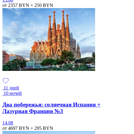
от 2357
BYN
+ 250
BYN
11 дней
10 ночей
Два побережья: солнечная Испания +
Лазурная Франция №3
14.08
от 4697
BYN
+ 295
BYN