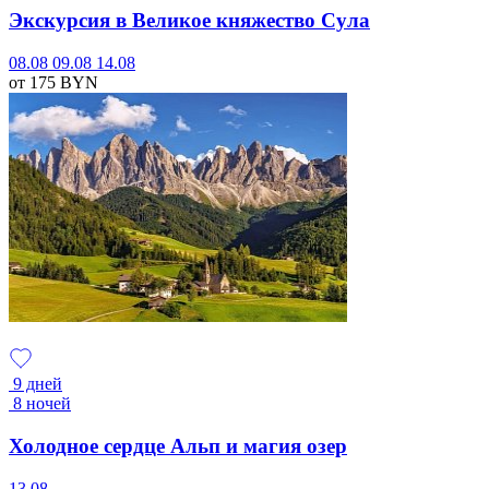
Экскурсия в Великое княжество Сула
08.08
09.08
14.08
от 175
BYN
9 дней
8 ночей
Холодное сердце Альп и магия озер
13.08