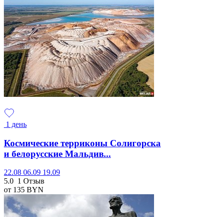
1 день
Космические терриконы Солигорска
и белорусские Мальдив...
22.08
06.09
19.09
5.0
1 Отзыв
от 135
BYN