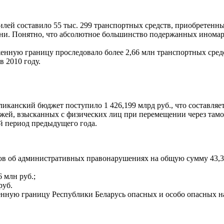
ей составило 55 тыс. 299 транспортных средств, приобретенных
ни. Понятно, что абсолютное большинство подержанных иномарок
женную границу проследовало более 2,66 млн транспортных средст
в 2010 году.
ликанский бюджет поступило 1 426,199 млрд руб., что составляе
тежей, взысканных с физических лиц при перемещении через та
ый период предыдущего года.
лов об административных правонарушениях на общую сумму 43,3
 млн руб.;
руб.
нную границу Республики Беларусь опасных и особо опасных на