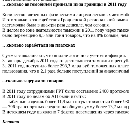
…сколько автомобилей привезли из-за границы в 2011 году
Количество ввезенных физическими лицами легковых автомобил
И это только в зоне действия Гродненской региональной тамож
растаможка была в два-три раза дешевле, чем сегодня.
В целом по зоне деятельности таможни в 2011 году через тамо
было перемещено 9,5 млн тонн товаров, что на 8% больше, чем 
…сколько заработали на платежах
Суммы зашкаливают, что вполне логично с учетом инфляции.
За январь–декабрь 2011 года от деятельности таможни в респуб
За 2011 год поступило более 298,3 млрд руб. таможенных пла
пользования, что в 2,1 раза больше поступлений за аналогичн
...сколько задержали товаров
В 2011 году сотрудниками ГРТ было составлено 2460 протоко
В 2011 году по делам об АП были изъяты:
— табачные изделия: более 11,9 млн штук стоимостью более 936
— 396 транспортных средств на общую сумму более 13,7 млрд 
В истекшем году выявлено 7 фактов перемещения через таможе
Кстати