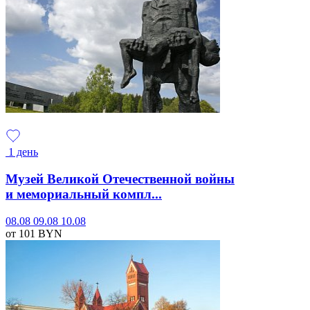
1 день
Музей Великой Отечественной войны
и мемориальный компл...
08.08
09.08
10.08
от 101
BYN