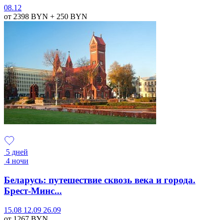
08.12
от 2398
BYN
+ 250
BYN
5 дней
4 ночи
Беларусь: путешествие сквозь века и города.
Брест-Минс...
15.08
12.09
26.09
от 1267
BYN