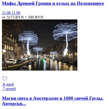
Мифы Древней Греции и отдых на Пелопоннесе
21.08
11.09
от 3273
BYN
+ 500
BYN
8 дней
7 ночей
Магия света в Амстердаме и 1000 свечей Гауды.
Авторски...