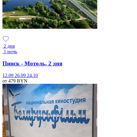
2 дня
1 ночь
Пинск - Мотоль, 2 дня
12.09
26.09
24.10
от 479
BYN