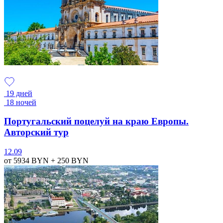
19 дней
18 ночей
Португальский поцелуй на краю Европы.
Авторский тур
12.09
от 5934
BYN
+ 250
BYN