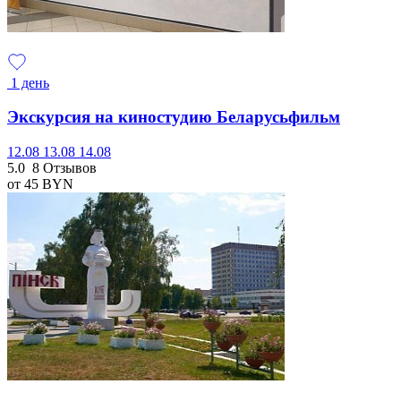
1 день
Экскурсия на киностудию Беларусьфильм
12.08
13.08
14.08
5.0
8 Отзывов
от 45
BYN