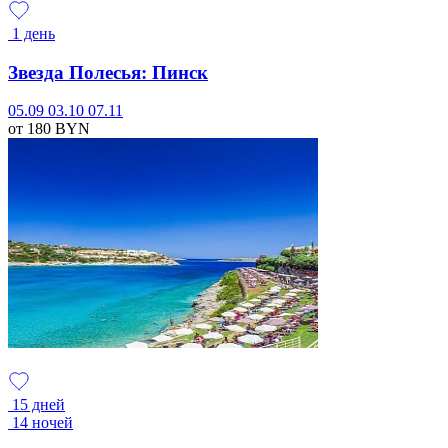
1 день
Звезда Полесья: Пинск
05.09
03.10
07.11
от 180
BYN
15 дней
14 ночей