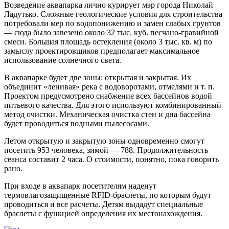
Возведение аквапарка лично курирует мэр города Николай
Ладутько. Сложные геологические условия для строительства
потребовали мер по водопонижению и замен слабых грунтов
— сюда было завезено около 32 тыс. куб. песчано-гравийной
смеси. Большая площадь остекления (около 3 тыс. кв. м) по
замыслу проектировщиков предполагает максимальное
использование солнечного света.
В аквапарке будет две зоны: открытая и закрытая. Их
объединит «ленивая» река с водоворотами, отмелями и т. п.
Проектом предусмотрено снабжение всех бассейнов водой
питьевого качества. Для этого используют комбинированный
метод очистки. Механическая очистка стен и дна бассейна
будет проводиться водными пылесосами.
Летом открытую и закрытую зоны одновременно смогут
посетить 953 человека, зимой — 788. Продолжительность
сеанса составит 2 часа. О стоимости, понятно, пока говорить
рано.
При входе в аквапарк посетителям наденут
термовлагозащищенные RFID-браслеты, по которым будут
проводиться и все расчеты. Детям выдадут специальные
браслеты с функцией определения их местонахождения.