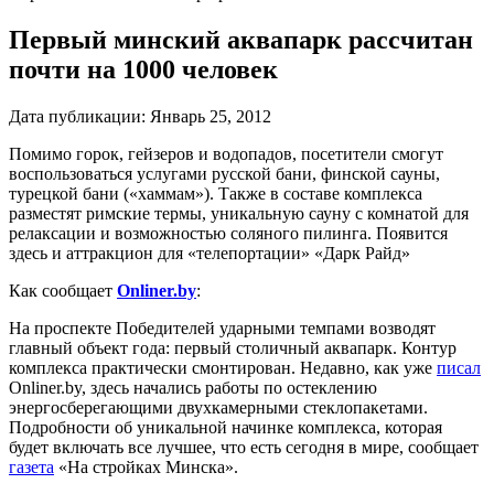
Первый минский аквапарк рассчитан
почти на 1000 человек
Дата публикации:
Январь 25, 2012
Помимо горок, гейзеров и водопадов, посетители смогут
воспользоваться услугами русской бани, финской сауны,
турецкой бани («хаммам»). Также в составе комплекса
разместят римские термы, уникальную сауну с комнатой для
релаксации и возможностью соляного пилинга. Появится
здесь и аттракцион для «телепортации» «Дарк Райд»
Как сообщает
Onliner.by
:
На проспекте Победителей ударными темпами возводят
главный объект года: первый столичный аквапарк. Контур
комплекса практически смонтирован. Недавно, как уже
писал
Onliner.by, здесь начались работы по остеклению
энергосберегающими двухкамерными стеклопакетами.
Подробности об уникальной начинке комплекса, которая
будет включать все лучшее, что есть сегодня в мире, сообщает
газета
«На стройках Минска».