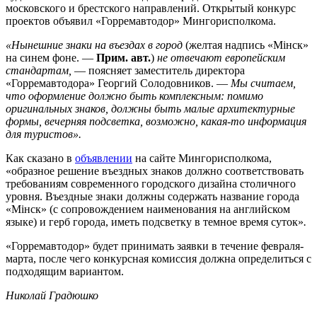
московского и брестского направлений. Открытый конкурс
проектов объявил «Горремавтодор» Мингорисполкома.
«Нынешние знаки на въездах в город
(желтая надпись «Мiнск»
на синем фоне. —
Прим. авт.
)
не отвечают европейским
стандартам,
— поясняет заместитель директора
«Горремавтодора» Георгий Солодовников. —
Мы считаем,
что оформление должно быть комплексным: помимо
оригинальных знаков, должны быть малые архитектурные
формы, вечерняя подсветка, возможно, какая-то информация
для туристов».
Как сказано в
объявлении
на сайте Мингорисполкома,
«образное решение въездных знаков должно соответствовать
требованиям современного городского дизайна столичного
уровня. Въездные знаки должны содержать название города
«Miнск» (с сопровождением наименования на английском
языке) и герб города, иметь подсветку в темное время суток»
.
«Горремавтодор» будет принимать заявки в течение февраля-
марта, после чего конкурсная комиссия должна определиться с
подходящим вариантом.
Николай Градюшко