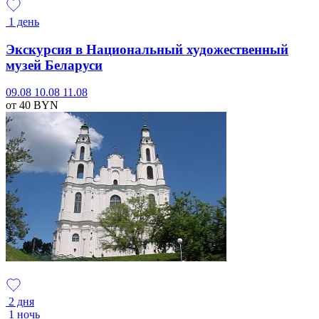
1 день
Экскурсия в Национальный художественный
музей Беларуси
09.08
10.08
11.08
от 40
BYN
2 дня
1 ночь