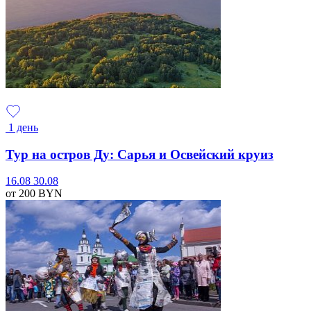
1 день
Тур на остров Ду: Сарья и Освейский круиз
16.08
30.08
от 200
BYN