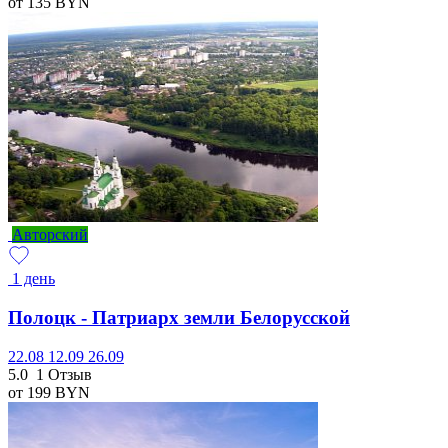
от 135
BYN
Авторский
1 день
Полоцк - Патриарх земли Белорусской
22.08
12.09
26.09
5.0
1 Отзыв
от 199
BYN