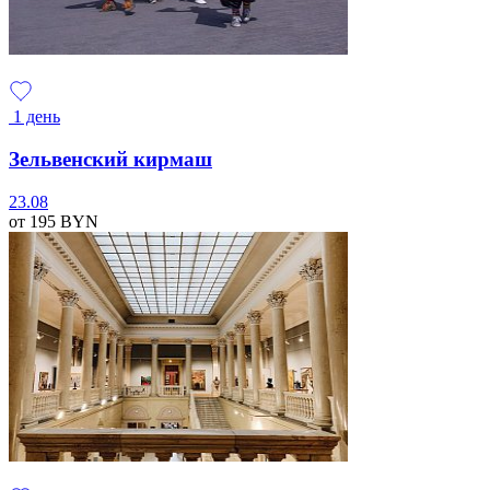
1 день
Зельвенский кирмаш
23.08
от 195
BYN