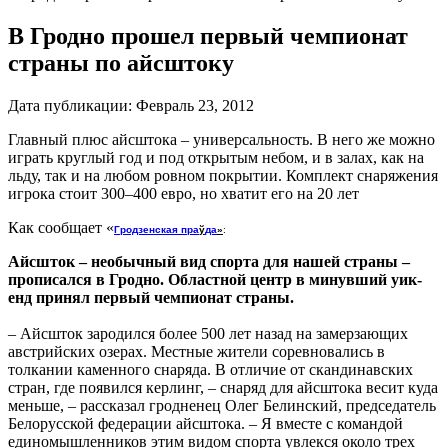
В Гродно прошел первый чемпионат
страны по айсштоку
Дата публикации:
Февраль 23, 2012
Главный плюс айсштока – универсальность. В него же можно
играть круглый год и под открытым небом, и в залах, как на
льду, так и на любом ровном покрытии. Комплект снаряжения
игрока стоит 300–400 евро, но хватит его на 20 лет
Как сообщает «
Гродзенская пра
ў
да
»
:
Айсшток – необычный вид спорта для нашей страны –
прописался в Гродно. Областной центр в минувший уик-
енд принял первый чемпионат страны.
– Айсшток зародился более 500 лет назад на замерзающих
австрийских озерах. Местные жители соревновались в
толкании каменного снаряда. В отличие от скандинавских
стран, где появился керлинг, – снаряд для айсштока весит куда
меньше, – рассказал гродненец Олег Белинский, председатель
Белорусской федерации айсштока. – Я вместе с командой
единомышленников этим видом спорта увлекся около трех