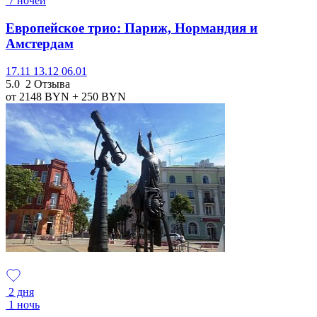
7 ночей
Европейское трио: Париж, Нормандия и
Амстердам
17.11
13.12
06.01
5.0
2 Отзыва
от 2148
BYN
+ 250
BYN
2 дня
1 ночь