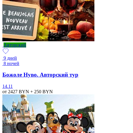
Авторский
9 дней
8 ночей
Божоле Нуво. Авторский тур
14.11
от 2427
BYN
+ 250
BYN