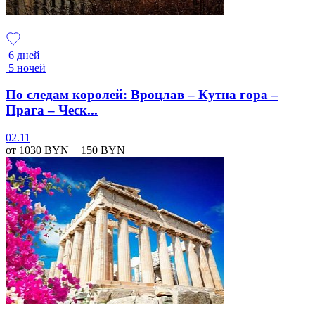
6 дней
5 ночей
По следам королей: Вроцлав – Кутна гора –
Прага – Ческ...
02.11
от 1030
BYN
+ 150
BYN