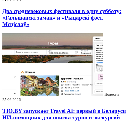
Два средневековых фестиваля в одну субботу:
«Гальшанскі замак» и «Рыцарскі фэст.
Мсціслаў»
Новости
25.06.2026
TIO.BY запускает Travel AI: первый в Беларуси
ИИ-помощник для поиска туров и экскурсий