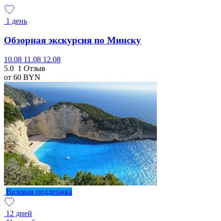
1 день
Обзорная экскурсия по Минску
10.08
11.08
12.08
5.0
1 Отзыв
от 60
BYN
Визовая поддержка
12 дней