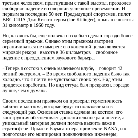
третьим человеком, прыгнувшим с такой высоты, преодолев
свободное падение и совершив успешное приземление. И
первым за последние 50 лет. Предыдущий спортсмен, пилот
ВВС США Джо Киттингером (Joe Kittinger), прыгал с высоты
31 километр в 1960 году.
Но, казалось бы, еще полвека назад был сделан гораздо более
серьезный прыжок. Однако этим прыжком австриец
ограничиваться не намерен: его конечной целью является
мировой рекорд –высота в 36 километров – свободное
падение с преодолением звукового барьера.
«Теперь я состою в очень маленьком клубе, – говорит 42-
летний экстремал. – Во время свободного падения было так
холодно, что я почти не чувствовал своих рук. Над этим
придется поработать. Но вид оттуда был прекрасен, гораздо
лучше, чем я думал».
Своим последним прыжком он проверил герметичность
кабины и костюма, которые будут использованы и в
следующий раз. Основная ставка сделана на костюм: его
конструкция обеспечивает дополнительное равновесие, а
уникальный материал должен помочь выжить даже в
стратосфере. Прыжки Баумгартнера привлекли NASA, и к
подготовке его экипировки подключились инженеры,