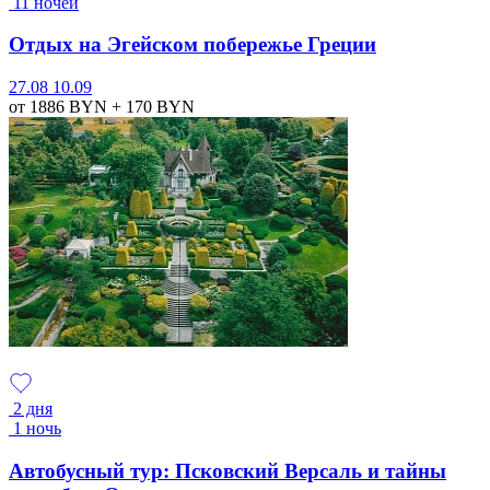
11 ночей
Отдых на Эгейском побережье Греции
27.08
10.09
от 1886
BYN
+ 170
BYN
2 дня
1 ночь
Автобусный тур: Псковский Версаль и тайны