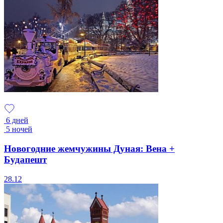
6 дней
5 ночей
Новогодние жемчужины Дуная: Вена +
Будапешт
28.12