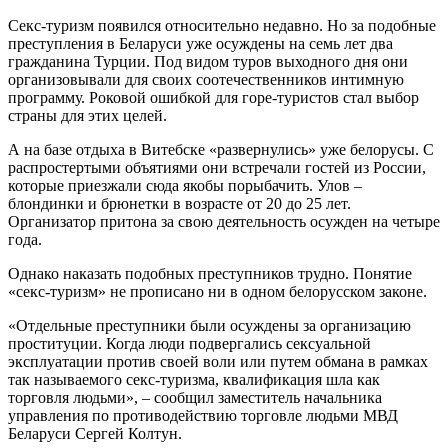
Секс-туризм появился относительно недавно. Но за подобные
преступления в Беларуси уже осуждены на семь лет два
гражданина Турции. Под видом туров выходного дня они
организовывали для своих соотечественников интимную
программу. Роковой ошибкой для горе-туристов стал выбор
страны для этих целей.
А на базе отдыха в Витебске «развернулись» уже белорусы. С
распростертыми объятиями они встречали гостей из России,
которые приезжали сюда якобы порыбачить. Улов –
блондинки и брюнетки в возрасте от 20 до 25 лет.
Организатор притона за свою деятельность осужден на четыре
года.
Однако наказать подобных преступников трудно. Понятие
«секс-туризм» не прописано ни в одном белорусском законе.
«Отдельные преступники были осуждены за организацию
проституции. Когда люди подвергались сексуальной
эксплуатации против своей воли или путем обмана в рамках
так называемого секс-туризма, квалификация шла как
торговля людьми», – сообщил заместитель начальника
управления по противодействию торговле людьми МВД
Беларуси Сергей Колтун.