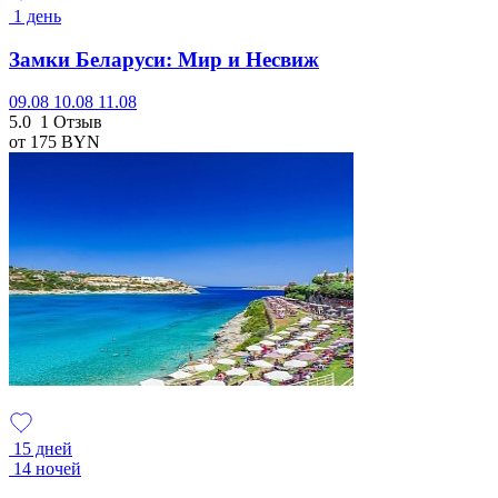
1 день
Замки Беларуси: Мир и Несвиж
09.08
10.08
11.08
5.0
1 Отзыв
от 175
BYN
15 дней
14 ночей