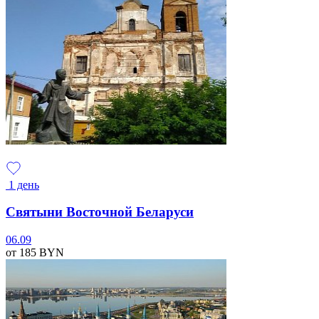
1 день
Святыни Восточной Беларуси
06.09
от 185
BYN