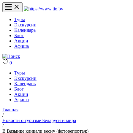
Туры
Экскурсии
Календарь
Блог
Акции
Афиша
0
Туры
Экскурсии
Календарь
Блог
Акции
Афиша
Главная
/
Новости о туризме Беларуси и мира
/
В Вязынке кликали весну (фоторепортаж)