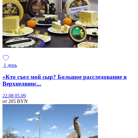
1 день
«Кто съел мой сыр? Большое расследование в
Верхнедвинс...
22.08
05.09
от 205
BYN