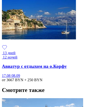
13 дней
12 ночей
Авиатур с отдыхом на о.Корфу
17.08
08.09
от 3667
BYN
+ 250
BYN
Смотрите также