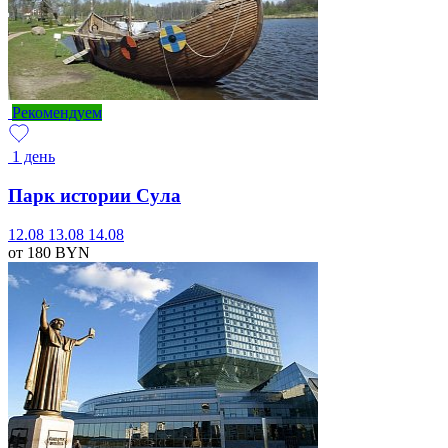
Рекомендуем
1 день
Парк истории Сула
12.08
13.08
14.08
от 180
BYN