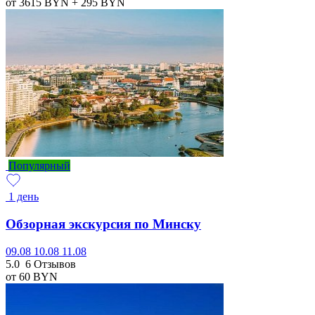
от 3615
BYN
+ 295
BYN
Популярный
1 день
Обзорная экскурсия по Минску
09.08
10.08
11.08
5.0
6 Отзывов
от 60
BYN