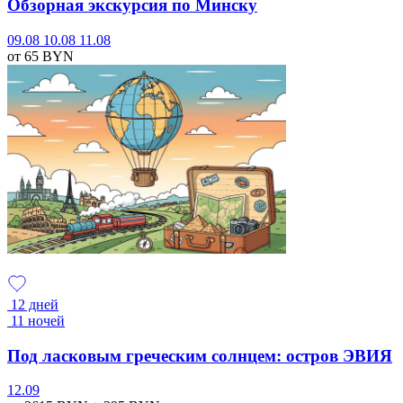
Обзорная экскурсия по Минску
09.08
10.08
11.08
от 65
BYN
12 дней
11 ночей
Под ласковым греческим солнцем: остров ЭВИЯ
12.09