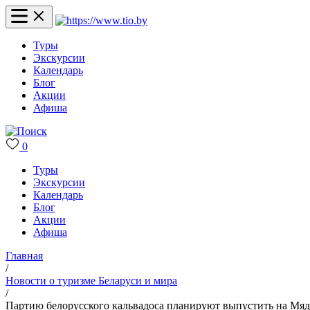
Туры
Экскурсии
Календарь
Блог
Акции
Афиша
0
Туры
Экскурсии
Календарь
Блог
Акции
Афиша
Главная
/
Новости о туризме Беларуси и мира
/
Партию белорусского кальвадоса планируют выпустить на Мя