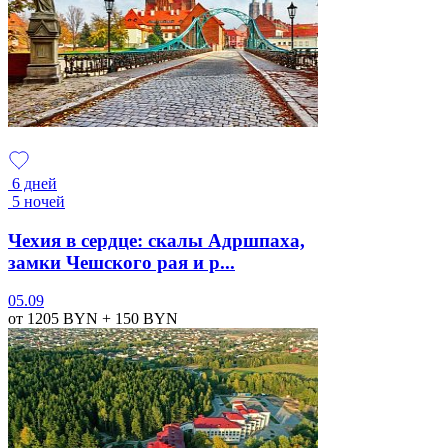
6 дней
5 ночей
Чехия в сердце: скалы Адршпаха,
замки Чешского рая и р...
05.09
от 1205
BYN
+ 150
BYN