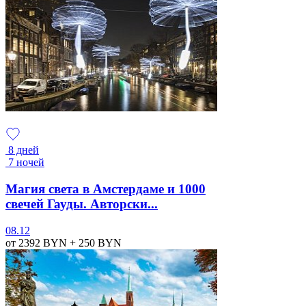
8 дней
7 ночей
Магия света в Амстердаме и 1000
свечей Гауды. Авторски...
08.12
от 2392
BYN
+ 250
BYN