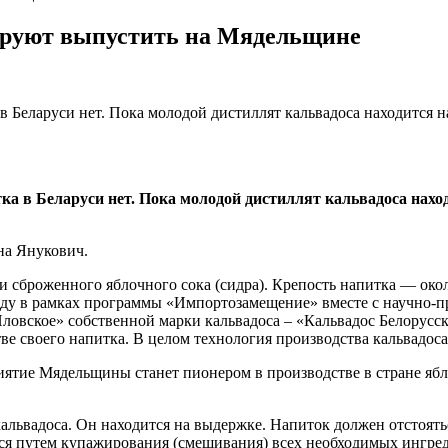
ируют выпустить на Мядельщине
в Беларуси нет. Пока молодой дистиллят кальвадоса находится н
ка в Беларуси нет. Пока молодой дистиллят кальвадоса наход
на Янукович.
 сброженного яблочного сока (сидра). Крепость напитка — окол
ду в рамках программы «Импортозамещение» вместе с научно-
ловское» собственной марки кальвадоса – «Кальвадос Белорусск
ве своего напитка. В целом технология производства кальвадоса
риятие Мядельщины станет пионером в производстве в стране ябл
альвадоса. Он находится на выдержке. Напиток должен отстоятьс
ься путем купажирования (смешивания) всех необходимых ингре