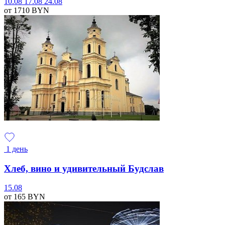
10.08
17.08
24.08
от 1710
BYN
1 день
Хлеб, вино и удивительный Будслав
15.08
от 165
BYN