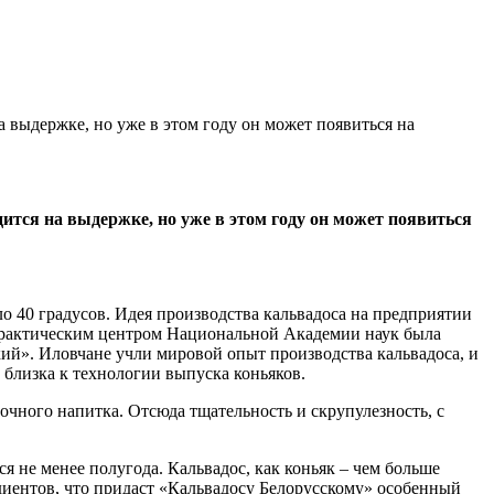
а выдержке, но уже в этом году он может появиться на
ится на выдержке, но уже в этом году он может появиться
о 40 градусов. Идея производства кальвадоса на предприятии
практическим центром Национальной Академии наук была
ий». Иловчане учли мировой опыт производства кальвадоса, и
 близка к технологии выпуска коньяков.
очного напитка. Отсюда тщательность и скрупулезность, с
я не менее полугода. Кальвадос, как коньяк – чем больше
диентов, что придаст «Кальвадосу Белорусскому» особенный