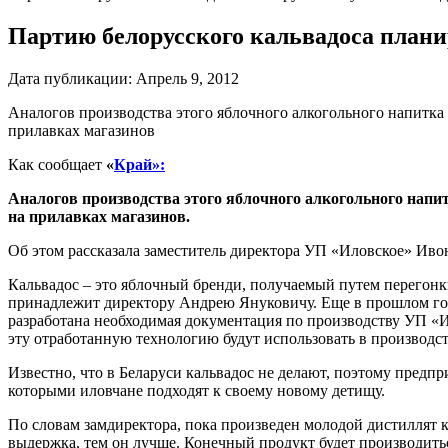
Партию белорусского кальвадоса план
Дата публикации:
Апрель 9, 2012
Аналогов производства этого яблочного алкогольного напитка 
прилавках магазинов
Как сообщает
«
Край»:
Аналогов производства этого яблочного алкогольного напит
на прилавках магазинов.
Об этом рассказала заместитель директора УП «Иловское» Иво
Кальвадос – это яблочный бренди, получаемый путем перегонки
принадлежит директору Андрею Януковичу. Еще в прошлом го
разработана необходимая документация по производству УП «И
эту отработанную технологию будут использовать в производст
Известно, что в Беларуси кальвадос не делают, поэтому предп
которыми иловчане подходят к своему новому детищу.
По словам замдиректора, пока произведен молодой дистиллят к
выдержка, тем он лучше. Конечный продукт будет производит