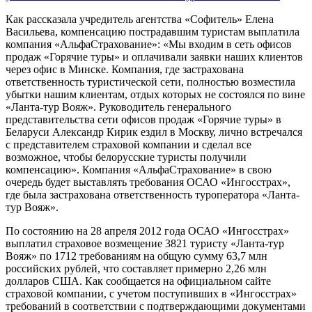
Как рассказала учредитель агентства «Софитель» Елена
Васильева, компенсацию пострадавшим туристам выплатила
компания «АльфаСтрахование»: «Мы входим в сеть офисов
продаж «Горячие туры» и оплачивали заявки наших клиентов
через офис в Минске. Компания, где застрахована
ответственность туристической сети, полностью возместила
убытки нашим клиентам, отдых которых не состоялся по вине
«Ланта-тур Вояж». Руководитель генерального
представительства сети офисов продаж «Горячие туры» в
Беларуси Александр Кирик ездил в Москву, лично встречался
с представителем страховой компании и сделал все
возможное, чтобы белорусские туристы получили
компенсацию». Компания «АльфаСтрахование» в свою
очередь будет выставлять требования ОСАО «Ингосстрах»,
где была застрахована ответственность туроператора «Ланта-
тур Вояж».
По состоянию на 28 апреля 2012 года ОСАО «Ингосстрах»
выплатил страховое возмещение 3821 туристу «Ланта-тур
Вояж» по 1712 требованиям на общую сумму 63,7 млн
российских рублей, что составляет примерно 2,26 млн
долларов США. Как сообщается на официальном сайте
страховой компании, с учетом поступивших в «Ингосстрах»
требований в соответствии с подтверждающими документами