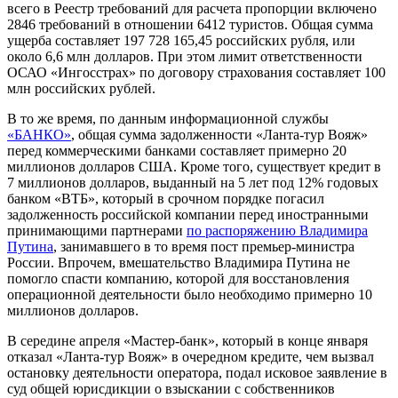
всего в Реестр требований для расчета пропорции включено
2846 требований в отношении 6412 туристов. Общая сумма
ущерба составляет 197 728 165,45 российских рубля, или
около 6,6 млн долларов. При этом лимит ответственности
ОСАО «Ингосстрах» по договору страхования составляет 100
млн российских рублей.
В то же время, по данным информационной службы
«БАНКО»
, общая сумма задолженности «Ланта-тур Вояж»
перед коммерческими банками составляет примерно 20
миллионов долларов США. Кроме того, существует кредит в
7 миллионов долларов, выданный на 5 лет под 12% годовых
банком «ВТБ», который в срочном порядке погасил
задолженность российской компании перед иностранными
принимающими партнерами
по распоряжению Владимира
Путина
, занимавшего в то время пост премьер-министра
России. Впрочем, вмешательство Владимира Путина не
помогло спасти компанию, которой для восстановления
операционной деятельности было необходимо примерно 10
миллионов долларов.
В середине апреля «Мастер-банк», который в конце января
отказал «Ланта-тур Вояж» в очередном кредите, чем вызвал
остановку деятельности оператора, подал исковое заявление в
суд общей юрисдикции о взыскании с собственников