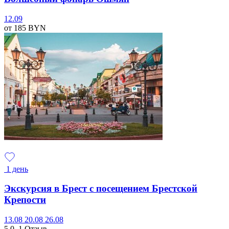
12.09
от 185
BYN
1 день
Экскурсия в Брест с посещением Брестской
Крепости
13.08
20.08
26.08
5.0
1 Отзыв