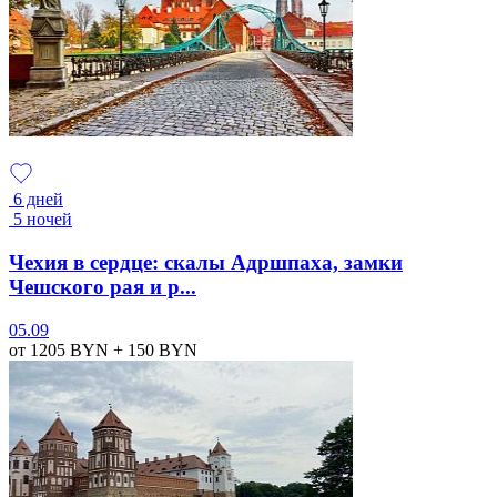
6 дней
5 ночей
Чехия в сердце: скалы Адршпаха, замки
Чешского рая и р...
05.09
от 1205
BYN
+ 150
BYN