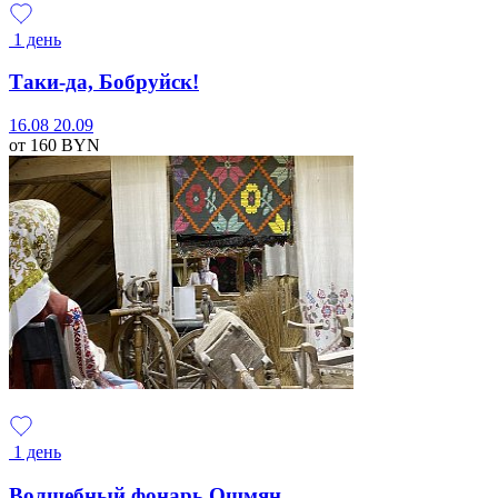
1 день
Таки-да, Бобруйск!
16.08
20.09
от 160
BYN
1 день
Волшебный фонарь Ошмян