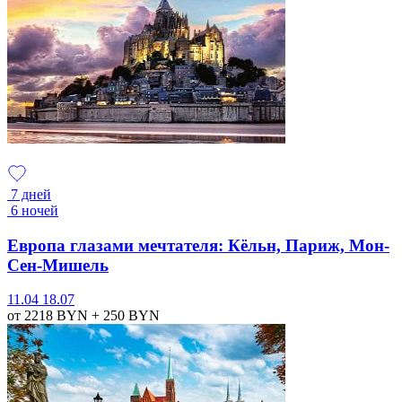
7 дней
6 ночей
Европа глазами мечтателя: Кёльн, Париж, Мон-
Сен-Мишель
11.04
18.07
от 2218
BYN
+ 250
BYN