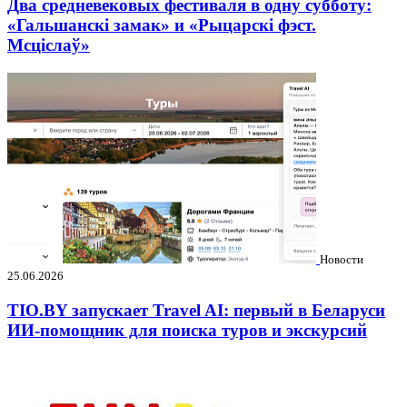
Два средневековых фестиваля в одну субботу:
«Гальшанскі замак» и «Рыцарскі фэст.
Мсціслаў»
Новости
25.06.2026
TIO.BY запускает Travel AI: первый в Беларуси
ИИ-помощник для поиска туров и экскурсий