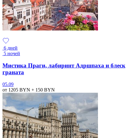
6 дней
5 ночей
Мистика Праги, лабиринт Адршпаха и блеск
граната
05.09
от 1205
BYN
+ 150
BYN