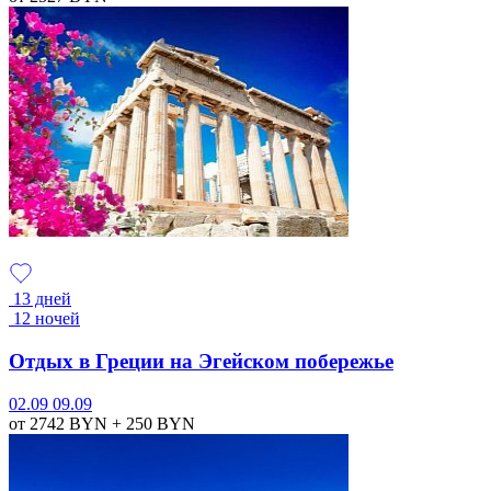
13 дней
12 ночей
Отдых в Греции на Эгейском побережье
02.09
09.09
от 2742
BYN
+ 250
BYN