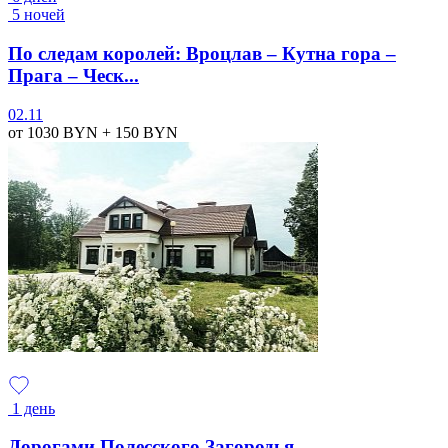
5 ночей
По следам королей: Вроцлав – Кутна гора –
Прага – Ческ...
02.11
от 1030
BYN
+ 150
BYN
1 день
Дорогами Полесского Загородья