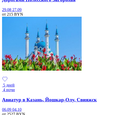
29.08
27.09
от 215
BYN
5 дней
4 ночи
Авиатур в Казань, Йошкар-Олу, Свияжск
06.09
04.10
от 2527
BYN