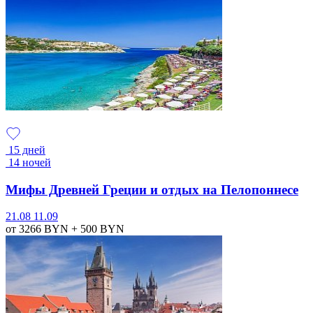
15 дней
14 ночей
Мифы Древней Греции и отдых на Пелопоннесе
21.08
11.09
от 3266
BYN
+ 500
BYN