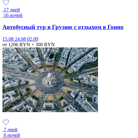
17 дней
16 ночей
Автобусный тур в Грузию с отдыхом в Гонио
15.08
24.08
02.09
от 1206
BYN
+ 300
BYN
7 дней
6 ночей