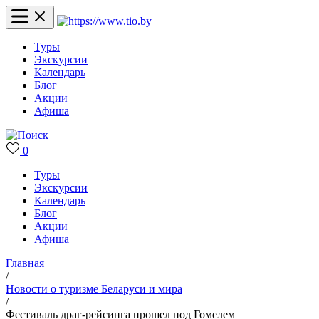
Туры
Экскурсии
Календарь
Блог
Акции
Афиша
0
Туры
Экскурсии
Календарь
Блог
Акции
Афиша
Главная
/
Новости о туризме Беларуси и мира
/
Фестиваль драг-рейсинга прошел под Гомелем