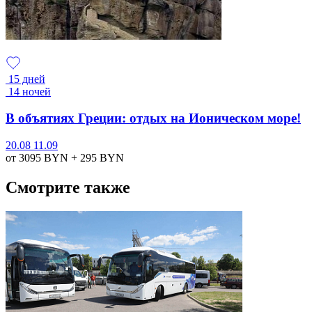
15 дней
14 ночей
В объятиях Греции: отдых на Ионическом море!
20.08
11.09
от 3095
BYN
+ 295
BYN
Смотрите также