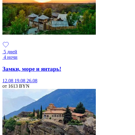
5 дней
4 ночи
Замки, море и янтарь!
12.08
19.08
26.08
от 1613
BYN