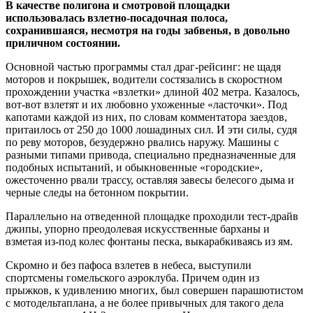
В качестве полигона и смотровой площадки
использовалась взлетно-посадочная полоса,
сохранившаяся, несмотря на годы забвенья, в довольно
приличном состоянии.
Основной частью программы стал драг-рейсинг: не щадя
моторов и покрышек, водители состязались в скоростном
прохождении участка «взлетки» длиной 402 метра. Казалось,
вот-вот взлетят и их любовно ухоженные «ласточки». Под
капотами каждой из них, по словам комментатора заездов,
притаилось от 250 до 1000 лошадиных сил. И эти силы, судя
по реву моторов, безудержно рвались наружу. Машины с
разными типами привода, специально предназначенные для
подобных испытаний, и обыкновенные «городские»,
ожесточенно рвали трассу, оставляя завесы белесого дыма и
черные следы на бетонном покрытии.
Параллельно на отведенной площадке проходили тест-драйв
джипы, упорно преодолевая искусственные барханы и
взметая из-под колес фонтаны песка, выкарабкиваясь из ям.
Скромно и без пафоса взлетев в небеса, выступили
спортсмены гомельского аэроклуба. Причем один из
прыжков, к удивлению многих, был совершен парашютистом
с мотодельтаплана, а не более привычных для такого дела