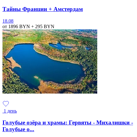
Тайны Франции + Амстердам
18.08
от 1896
BYN
+ 295
BYN
1 день
Голубые озёра и храмы: Гервяты - Михалишки -
Голубые о...