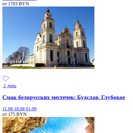
от 1703
BYN
1 день
Смак белорусских местечек: Будслав, Глубокое
11.08
18.08
01.09
от 175
BYN