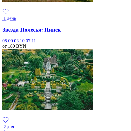
1 день
Звезда Полесья: Пинск
05.09
03.10
07.11
от 180
BYN
2 дня