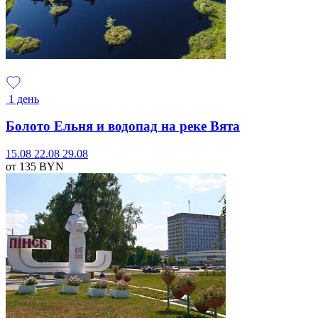
1 день
Болото Ельня и водопад на реке Вята
15.08
22.08
29.08
от 135
BYN