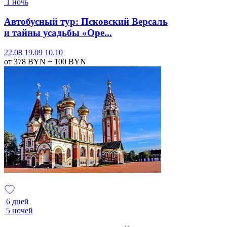
1 ночь
Автобусный тур: Псковский Версаль
и тайны усадьбы «Оре...
22.08
19.09
10.10
от 378
BYN
+ 100
BYN
6 дней
5 ночей