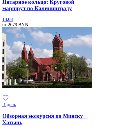
Янтарное кольцо: Круговой
маршрут по Калининграду
13.08
от 2679
BYN
1 день
Обзорная экскурсия по Минску +
Хатынь