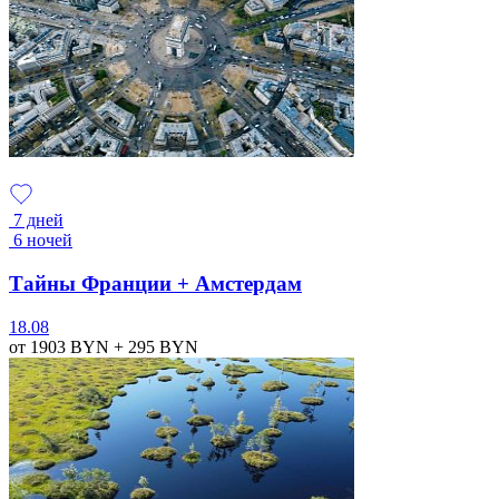
7 дней
6 ночей
Тайны Франции + Амстердам
18.08
от 1903
BYN
+ 295
BYN