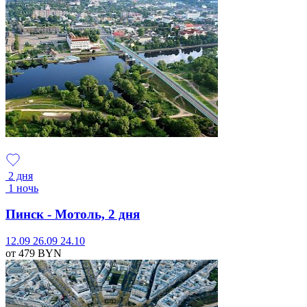
2 дня
1 ночь
Пинск - Мотоль, 2 дня
12.09
26.09
24.10
от 479
BYN