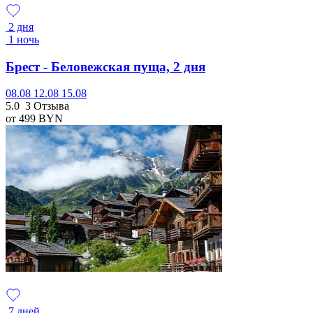
2 дня
1 ночь
Брест - Беловежская пуща, 2 дня
08.08
12.08
15.08
5.0
3 Отзыва
от 499
BYN
7 дней