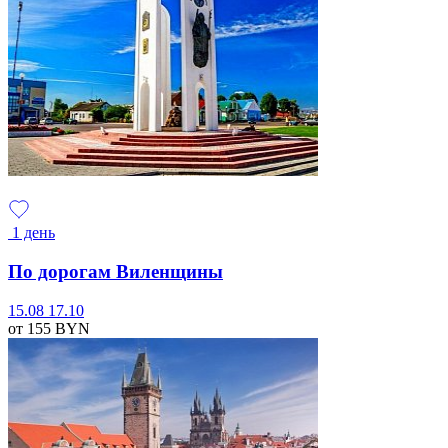
1 день
По дорогам Виленщины
15.08
17.10
от 155
BYN