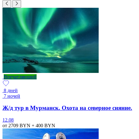
Впечатляющий
8 дней
7 ночей
Ж/д тур в Мурманск. Охота на северное сияние.
12.08
от 2709
BYN
+ 400
BYN