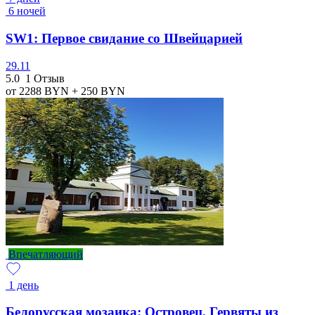
6 ночей
SW1: Первое свидание со Швейцарией
29.11
5.0
1 Отзыв
от 2288
BYN
+ 250
BYN
Впечатляющий
1 день
Белорусская мозаика: Островец, Гервяты из