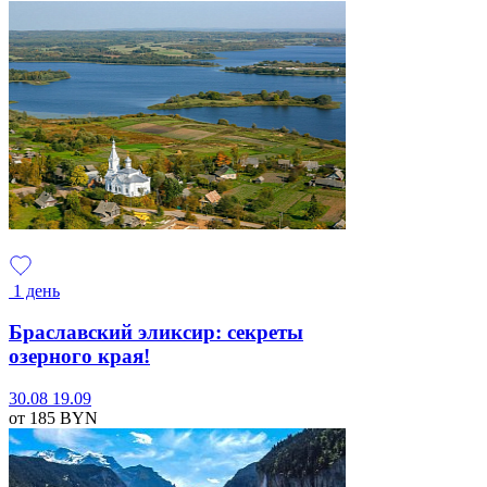
1 день
Браславский эликсир: секреты
озерного края!
30.08
19.09
от 185
BYN