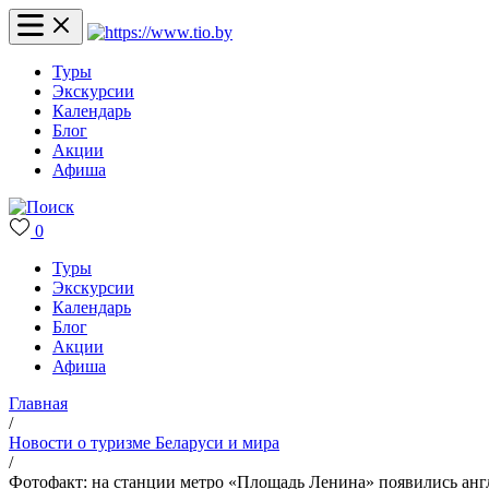
Туры
Экскурсии
Календарь
Блог
Акции
Афиша
0
Туры
Экскурсии
Календарь
Блог
Акции
Афиша
Главная
/
Новости о туризме Беларуси и мира
/
Фотофакт: на станции метро «Площадь Ленина» появились анг