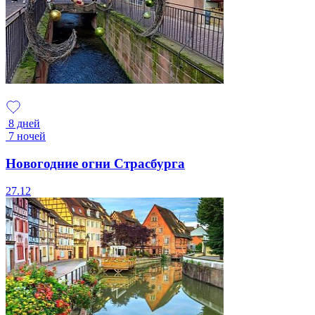
8 дней
7 ночей
Новогодние огни Страсбурга
27.12