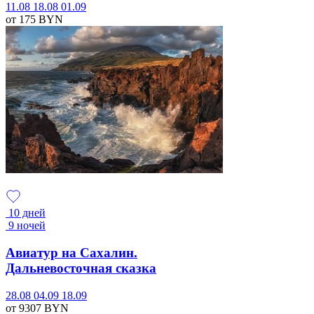
11.08
18.08
01.09
от 175
BYN
10 дней
9 ночей
Авиатур на Сахалин.
Дальневосточная сказка
28.08
04.09
18.09
от 9307
BYN