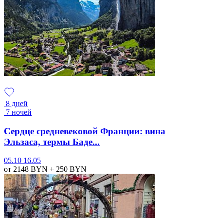
8 дней
7 ночей
Сердце средневековой Франции: вина
Эльзаса, термы Баде...
05.10
16.05
от 2148
BYN
+ 250
BYN