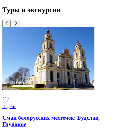
Туры и экскурсии
1 день
Смак белорусских местечек: Будслав,
Глубокое