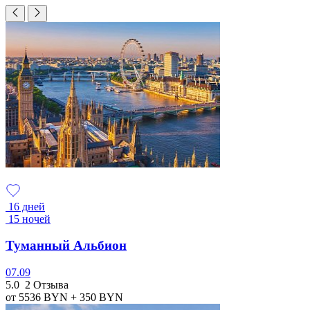
16 дней
15 ночей
Туманный Альбион
07.09
5.0
2 Отзыва
от 5536
BYN
+ 350
BYN