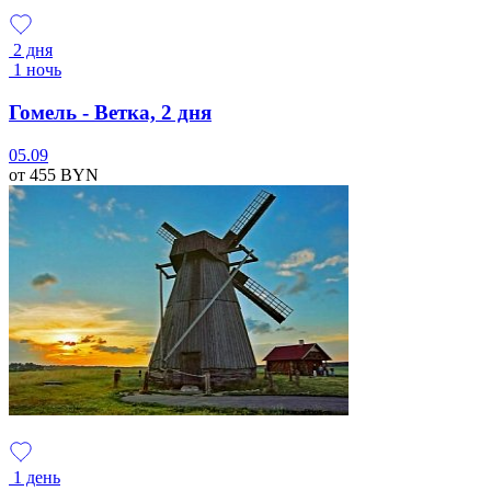
2 дня
1 ночь
Гомель - Ветка, 2 дня
05.09
от 455
BYN
1 день