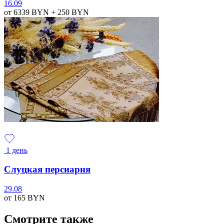
16.09
от 6339
BYN
+ 250
BYN
1 день
Слуцкая персиарня
29.08
от 165
BYN
Смотрите также