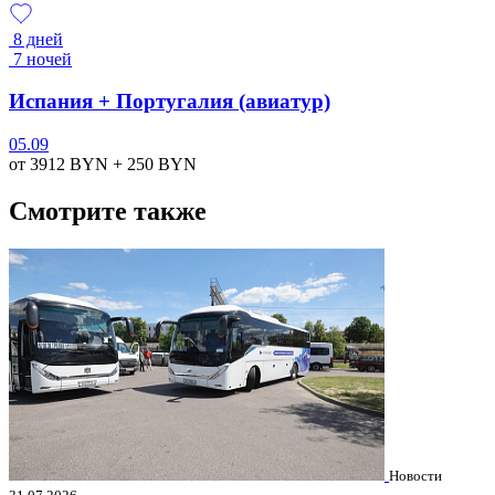
8 дней
7 ночей
Испания + Португалия (авиатур)
05.09
от 3912
BYN
+ 250
BYN
Смотрите также
Новости