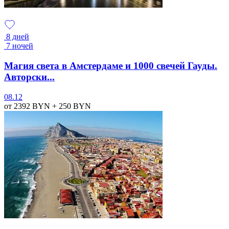
8 дней
7 ночей
Магия света в Амстердаме и 1000 свечей Гауды.
Авторски...
08.12
от 2392
BYN
+ 250
BYN