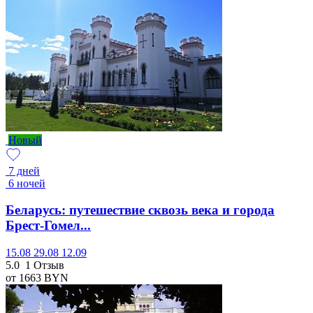
Новый
7 дней
6 ночей
Беларусь: путешествие сквозь века и города
Брест-Гомел...
15.08
29.08
12.09
5.0
1 Отзыв
от 1663
BYN