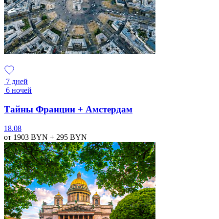
7 дней
6 ночей
Тайны Франции + Амстердам
18.08
от 1903
BYN
+ 295
BYN