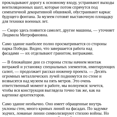
прокладывают дорогу к основному входу, устраи­вают выходы
вентиляционных шахт, которые потом спрячутся под
симпатичной декоративной обшивкой, обустраивают каркас
будущего фонтана. За музеем готовят выставочную площадку
для техники военных лет.
— Скоро здесь появится самолет, другие машины, — уточняет
Людмила Митрофановна.
Само здание наиболее полно просматривается со стороны
парка Победы. Видно, что завершается работа над
фасадами — их отделывают гранитом, витражами.
— В ближайшие дни со стороны стелы начнем монтаж
витражей и установку специальных элементов, имитирующих
салют, — продолжает рассказ инженер проекта. — Десять
огромных металлических лучей поднимутся по стене и
возвысятся над музеем на пять метров. Это очень
ответственный момент в работе, мы волнуемся: хочется,
чтобы вся конструкция выглядела точно так же, как на
картинке архитекторов.
Само здание необычно. Оно имеет обращенные внутрь
уклоны стен, много кривых линий на фасадах. По задумке
зодчих, ломаные линии символизируют стихию войны. Но