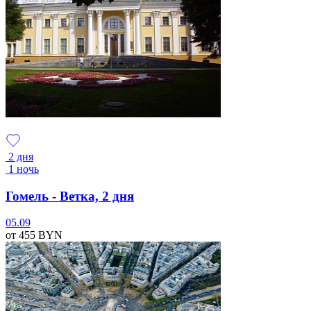
2 дня
1 ночь
Гомель - Ветка, 2 дня
05.09
от 455
BYN