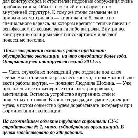
для конструкторов и строителей подобные сооружения очень
проблематичны. Объект сложный и по форме, и по
внутренней структуре. К тому же стены сделаны не из
привычных материалов — кирпича или блоков, а из
специального каркаса, на котором крепятся теплые панели с
вентфасадом из керамо­гранита либо витражи. Внутри все
конструкции облицовывают гипсокартоном и делают
подвесные потолки.
После завершения основных работ предстоит
обустройство экспозиции, на что отводится более года.
Открыть музей планируется весной 2014-го.
— Часть служебных помещений уже отделана под ключ,
сейчас мы готовимся закрыть весь контур, чтобы можно было
вести работы внутри, — поясняет Людмила Шохина. — Уже
проложены все инженерные сети: электропроводка,
вентиляция. Осталось устройство внутренних стен и
подвесных потолков. В конце года сдадим здание дирекции
музея, а потом совместно будем дорабатывать интерьеры при
формировании экспозиции.
На сложнейшем объекте трудятся строители СУ-5
стройтреста № 1, много субподрядных организаций. В
целом задействовано до 200 рабочих.