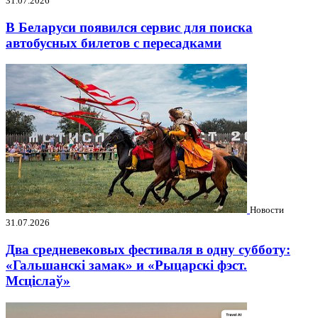
31.07.2026
В Беларуси появился сервис для поиска
автобусных билетов с пересадками
Новости
31.07.2026
Два средневековых фестиваля в одну субботу:
«Гальшанскі замак» и «Рыцарскі фэст.
Мсціслаў»