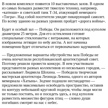
В новом комплексе появится 10 выставочных залов. В одном
из самых больших разместят тяжелую технику, например,
«катюши» и советский танк Т-34, атакующий немецкого
«Тигра». Над собой посетители увидят пикирующий самолет.
По всему зданию на разных уровнях пройдет «дорога войны».
Будет и особый зал — Победы. Он расположится под куполом
диаметром 25 метров. Для его остекления готовят
специальные стеклопакеты с витражами, на которых
изображены летящие по небу аисты. А вот начинка
помещения будет отличаться от первоначально задуманной.
— Предложенные варианты обустройства зала Победы не
очень впечатлили республиканский архитектурный совет.
Поэтому решили провести конкурс. В нем участвовали
представители разных коллективов из нескольких городов, —
рассказывает Людмила Шохина. — Победила творческая
мастерская архитектора Леонида Левина, одного из авторов
мемориала «Хатынь». Зодчие подошли нестандартно —
предложили максимально освободить пространство, оставив
по контуру небольшой круговой по­диум, чтобы люди могли
не только постоять, но и посидеть здесь, а под куполом
разместить множество фигурок птиц — словно души
погибших смотрят на нас с небес.