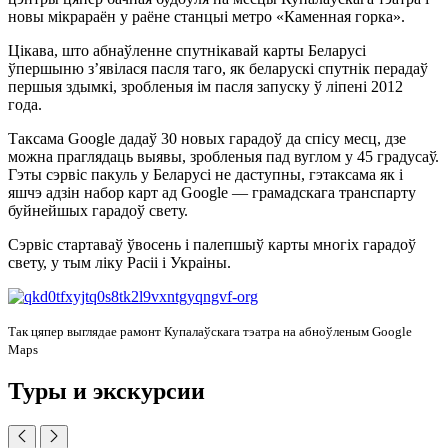
новы мікрараён у раёне станцыі метро «Каменная горка».
Цікава, што абнаўленне спутнікавай карты Беларусі
ўпершыню з’явілася пасля таго, як беларускі спутнік перадаў
першыя здымкі, зробленыя ім пасля запуску ў ліпені 2012
года.
Таксама Google дадаў 30 новых гарадоў да спісу месц, дзе
можна праглядаць выявы, зробленыя пад вуглом у 45 градусаў.
Гэты сэрвіс пакуль у Беларусі не даступны, гэтаксама як і
яшчэ адзін набор карт ад Google — грамадскага транспарту
буйнейшых гарадоў свету.
Сэрвіс стартаваў ўвосень і палепшыў карты многіх гарадоў
свету, у тым ліку Расіі і Украіны.
Так цяпер выглядае рамонт Купалаўскага тэатра на абноўленым Google
Maps
Туры и экскурсии