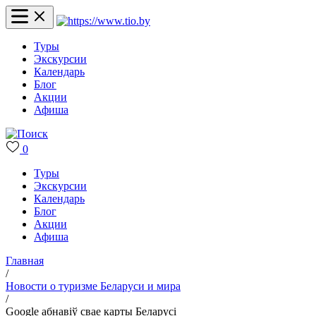
Туры
Экскурсии
Календарь
Блог
Акции
Афиша
0
Туры
Экскурсии
Календарь
Блог
Акции
Афиша
Главная
/
Новости о туризме Беларуси и мира
/
Google абнавіў свае карты Беларусі