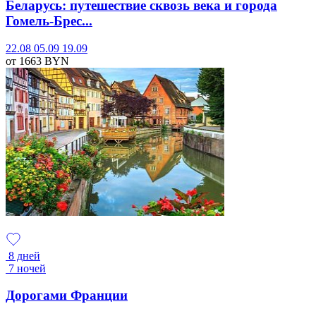
Беларусь: путешествие сквозь века и города
Гомель-Брес...
22.08
05.09
19.09
от 1663
BYN
8 дней
7 ночей
Дорогами Франции