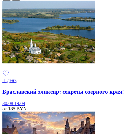
1 день
Браславский эликсир: секреты озерного края!
30.08
19.09
от 185
BYN