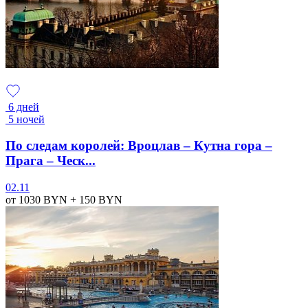
6 дней
5 ночей
По следам королей: Вроцлав – Кутна гора –
Прага – Ческ...
02.11
от 1030
BYN
+ 150
BYN