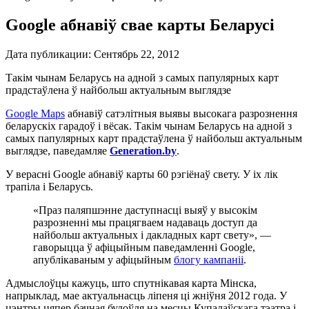
Google абнавіў свае карты Беларусі
Дата публикации:
Сентябрь 22, 2012
Такім чынам Беларусь на адной з самых папулярных карт
прадстаўлена ў найбольш актуальным выглядзе
Google Maps
абнавіў сатэлітныя выявы высокага разрознення
беларускіх гарадоў і вёсак. Такім чынам Беларусь на адной з
самых папулярных карт прадстаўлена ў найбольш актуальным
выглядзе, паведамляе
Generation.by
.
У верасні Google абнавіў карты 60 рэгіёнаў свету. У іх лік
трапіла і Беларусь.
«Праз паляпшэнне даступнасці выяў у высокім
разрозненні мы працягваем надаваць доступ да
найбольш актуальных і дакладных карт свету», —
гаворыцца ў афіцыйным паведамленні Google,
апублікаваным у афіцыйным
блогу кампаніі
.
Адмыслоўцы кажуць, што спутнікавая карта Мінска,
напрыклад, мае актуальнасць ліпеня ці жніўня 2012 года. У
цэнтры цяпер бачная будоўля на месцы Купалаўскага тэатра і