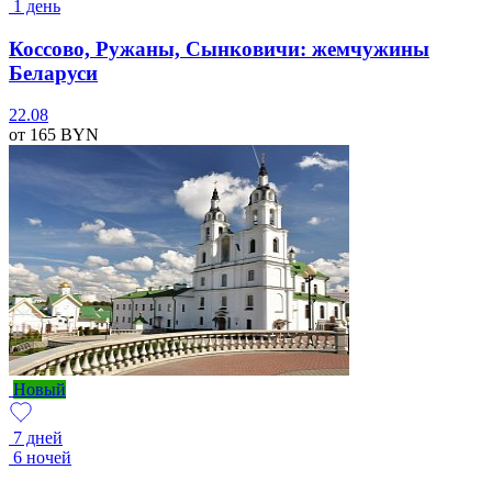
1 день
Коссово, Ружаны, Сынковичи: жемчужины
Беларуси
22.08
от 165
BYN
Новый
7 дней
6 ночей