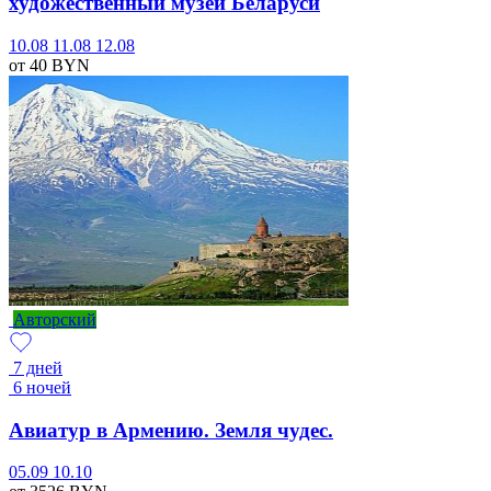
художественный музей Беларуси
10.08
11.08
12.08
от 40
BYN
Авторский
7 дней
6 ночей
Авиатур в Армению. Земля чудес.
05.09
10.10