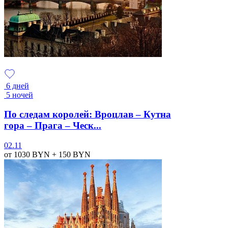
6 дней
5 ночей
По следам королей: Вроцлав – Кутна
гора – Прага – Ческ...
02.11
от 1030
BYN
+ 150
BYN