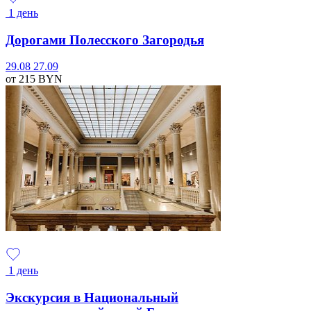
1 день
Дорогами Полесского Загородья
29.08
27.09
от 215
BYN
1 день
Экскурсия в Национальный