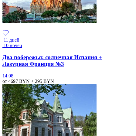
11 дней
10 ночей
Два побережья: солнечная Испания +
Лазурная Франция №3
14.08
от 4697
BYN
+ 295
BYN