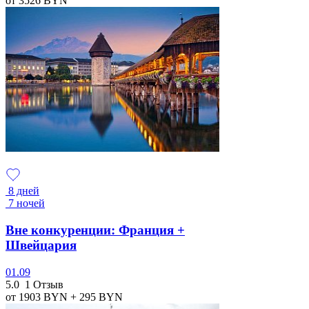
от 3526
BYN
8 дней
7 ночей
Вне конкуренции: Франция +
Швейцария
01.09
5.0
1 Отзыв
от 1903
BYN
+ 295
BYN