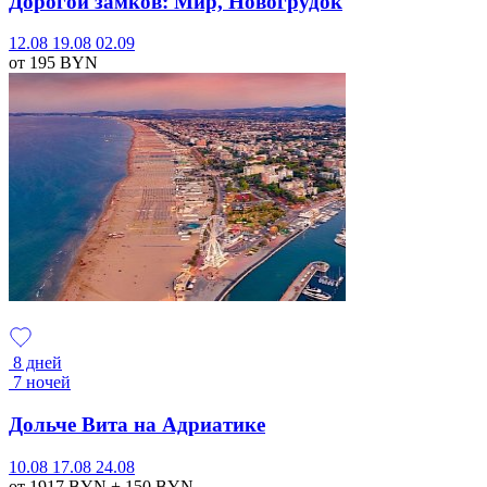
Дорогой замков: Мир, Новогрудок
12.08
19.08
02.09
от 195
BYN
8 дней
7 ночей
Дольче Вита на Адриатике
10.08
17.08
24.08
от 1917
BYN
+ 150
BYN