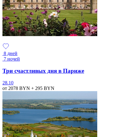
8 дней
7 ночей
Три счастливых дня в Париже
28.10
от 2078
BYN
+ 295
BYN