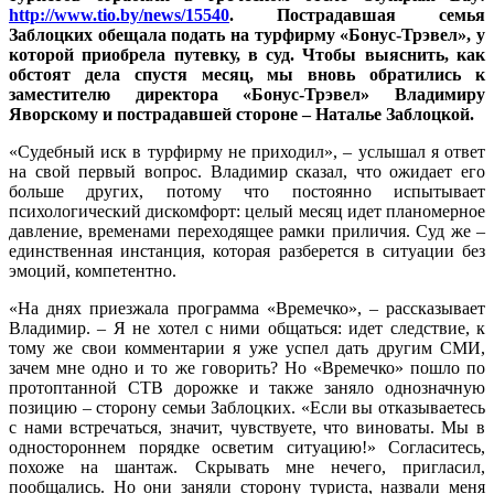
http://www.tio.by/news/15540
. Пострадавшая семья
Заблоцких обещала подать на турфирму «Бонус-Трэвел», у
которой приобрела путевку, в суд. Чтобы выяснить, как
обстоят дела спустя месяц, мы вновь обратились к
заместителю директора «Бонус-Трэвел» Владимиру
Яворскому и пострадавшей стороне – Наталье Заблоцкой.
«Судебный иск в турфирму не приходил», – услышал я ответ
на свой первый вопрос. Владимир сказал, что ожидает его
больше других, потому что постоянно испытывает
психологический дискомфорт: целый месяц идет планомерное
давление, временами переходящее рамки приличия. Суд же –
единственная инстанция, которая разберется в ситуации без
эмоций, компетентно.
«На днях приезжала программа «Времечко», – рассказывает
Владимир. – Я не хотел с ними общаться: идет следствие, к
тому же свои комментарии я уже успел дать другим СМИ,
зачем мне одно и то же говорить? Но «Времечко» пошло по
протоптанной СТВ дорожке и также заняло однозначную
позицию – сторону семьи Заблоцких. «Если вы отказываетесь
с нами встречаться, значит, чувствуете, что виноваты. Мы в
одностороннем порядке осветим ситуацию!
»
Согласитесь,
похоже на шантаж. Скрывать мне нечего, пригласил,
пообщались. Но они заняли сторону туриста, назвали меня