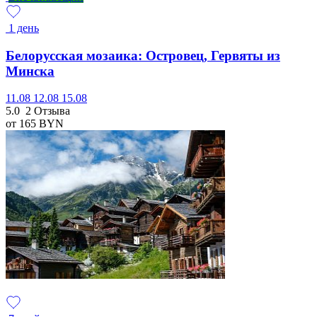
1 день
Белорусская мозаика: Островец, Гервяты из
Минска
11.08
12.08
15.08
5.0
2 Отзыва
от 165
BYN