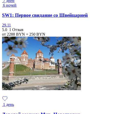
7 дней
6 ночей
SW1: Первое свидание со Швейцарией
29.11
5.0
1 Отзыв
от 2288
BYN
+ 250
BYN
1 день