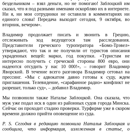
бездельником – взял деньги, но не помогаю! Заблоцкий им
сказал, что я под разными именами оскорбляю их в интернете.
Ни я, ни мои сотрудники не оставили в комментариях ни
единого слова! Передача выходит сегодня, 9 октября, во
вторник, вечером
»
.
Владимир продолжает писать и звонить в Грецию,
отслеживать ход ведущегося там расследования.
Представители греческого туроператора «Бомо-Трэвел»
утверждают, что так и не получили от туристов описания
украденных вещей: марки, год покупки. «Туристам не
интересно получить с греческой стороны 800 евро, они
надеются отсудить у нас 10 000!», – говорит Владимир
Яворский. В течение всего разговора Владимир сетовал на
прессинг. «Мы с адвокатом давно готовы к суду, ждем
приглашения. Телевидение, «сарафанное радио» конфликт не
разрешат, только суд», – добавил Владимир.
Мы позвонили также Наталье Заблоцкой. Она сказала, что
муж уже подал иск в один из районных судов города Минска.
Сейчас он проходит стадию проверки. Турфирме уже в скором
времени должно прийти оповещение из суда.
P. S. Сегодня в редакцию позвонила Наталья Заблоцкая и
сообщила, что информация, изложенная в статье, о