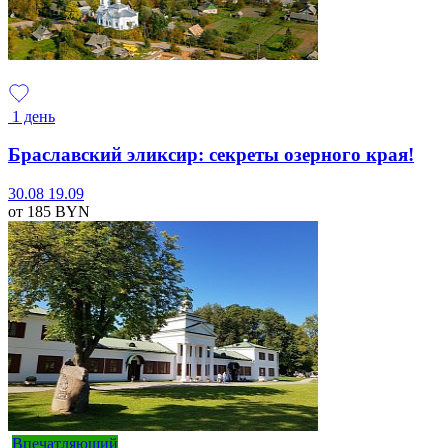
1 день
Браславский эликсир: секреты озерного края!
30.08
19.09
от 185
BYN
Впечатляющий