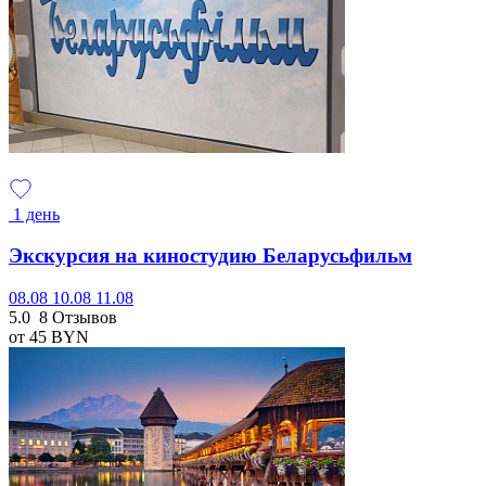
1 день
Экскурсия на киностудию Беларусьфильм
08.08
10.08
11.08
5.0
8 Отзывов
от 45
BYN