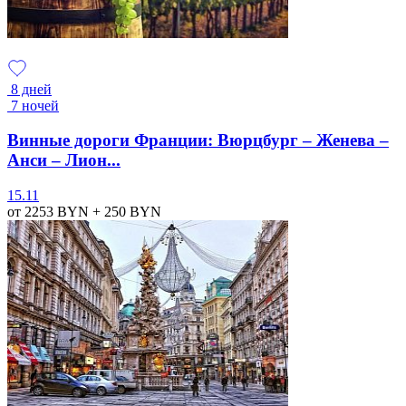
8 дней
7 ночей
Винные дороги Франции: Вюрцбург – Женева –
Анси – Лион...
15.11
от 2253
BYN
+ 250
BYN