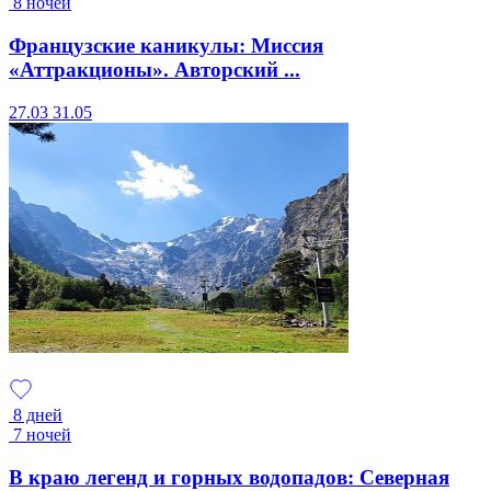
8 ночей
Французские каникулы: Миссия
«Аттракционы». Авторский ...
27.03
31.05
8 дней
7 ночей
В краю легенд и горных водопадов: Северная