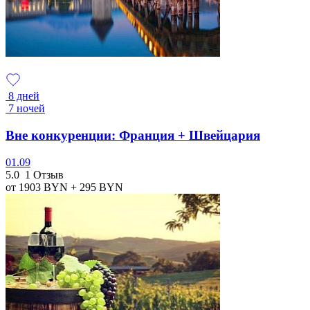
8 дней
7 ночей
Вне конкуренции: Франция + Швейцария
01.09
5.0
1 Отзыв
от 1903
BYN
+ 295
BYN