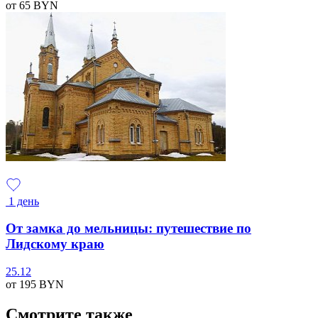
от 65
BYN
1 день
От замка до мельницы: путешествие по
Лидскому краю
25.12
от 195
BYN
Смотрите также