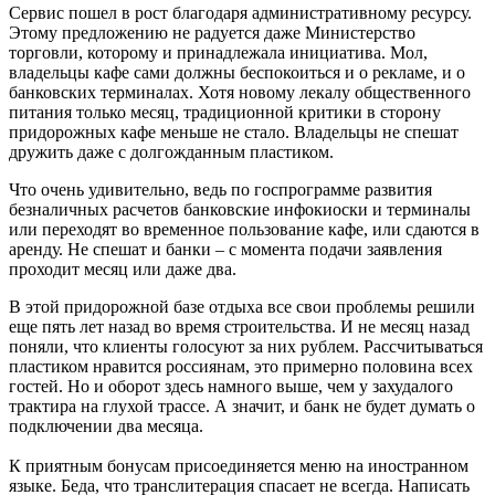
Сервис пошел в рост благодаря административному ресурсу.
Этому предложению не радуется даже Министерство
торговли, которому и принадлежала инициатива. Мол,
владельцы кафе сами должны беспокоиться и о рекламе, и о
банковских терминалах. Хотя новому лекалу общественного
питания только месяц, традиционной критики в сторону
придорожных кафе меньше не стало. Владельцы не спешат
дружить даже с долгожданным пластиком.
Что очень удивительно, ведь по госпрограмме развития
безналичных расчетов банковские инфокиоски и терминалы
или переходят во временное пользование кафе, или сдаются в
аренду. Не спешат и банки – с момента подачи заявления
проходит месяц или даже два.
В этой придорожной базе отдыха все свои проблемы решили
еще пять лет назад во время строительства. И не месяц назад
поняли, что клиенты голосуют за них рублем. Рассчитываться
пластиком нравится россиянам, это примерно половина всех
гостей. Но и оборот здесь намного выше, чем у захудалого
трактира на глухой трассе. А значит, и банк не будет думать о
подключении два месяца.
К приятным бонусам присоединяется меню на иностранном
языке. Беда, что транслитерация спасает не всегда. Написать