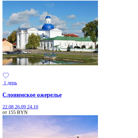
1 день
Слонимское ожерелье
22.08
26.09
24.10
от 155
BYN