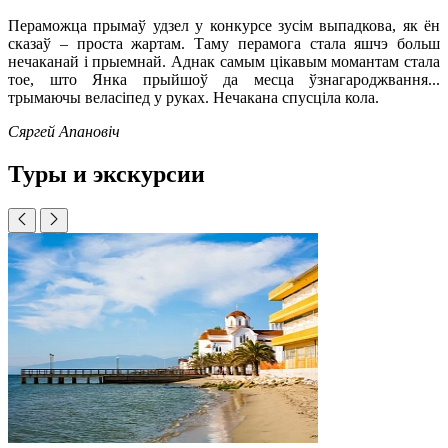
Пераможца прымаў удзел у конкурсе зусім выпадкова, як ён
сказаў – проста жартам. Таму перамога стала яшчэ больш
нечаканай і прыемнай. Аднак самым цікавым момантам стала
тое, што Янка прыйшоў да месца ўзнагароджвання...
трымаючы веласіпед у руках. Нечакана спусціла кола.
Сяргей Апановіч
Туры и экскурсии