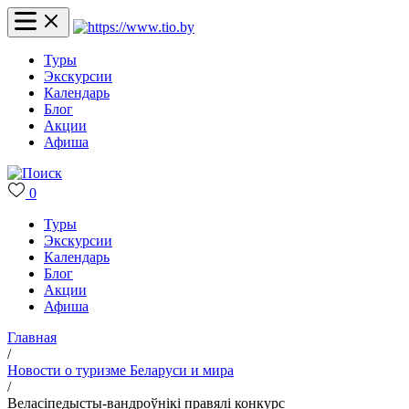
Туры
Экскурсии
Календарь
Блог
Акции
Афиша
0
Туры
Экскурсии
Календарь
Блог
Акции
Афиша
Главная
/
Новости о туризме Беларуси и мира
/
Веласіпедысты-вандроўнікі правялі конкурс