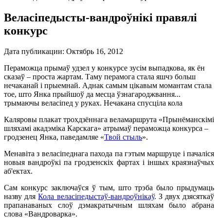
Веласіпедысты-вандроўнікі правялі
конкурс
Дата публикации:
Октябрь 16, 2012
Пераможца прымаў удзел у конкурсе зусім выпадкова, як ён
сказаў – проста жартам. Таму перамога стала яшчэ больш
нечаканай і прыемнай. Аднак самым цікавым момантам стала
тое, што Янка прыйшоў да месца ўзнагароджвання...
трымаючы веласіпед у руках. Нечакана спусціла кола
Каляровы плакат трохдзённага веламаршрута «Прынёманскімі
шляхамі акадэміка Карскага» атрымаў пераможца конкурса –
гродзенец Янка, паведамляе «
Твой стыль
».
Менавіта з веласіпеднага пахода па гэтым маршруце і пачаліся
новыя вандроўкі па гродзенскіх фартах і іншых краязнаўчых
аб'ектах.
Сам конкурс заключаўся ў тым, што трэба было прыдумаць
назву для
Кола веласіпедыстаў-вандроўнікаў
. З двух дзясяткаў
прапанаваных слоў дэмакратычным шляхам было абрана
слова «Вандроварка».