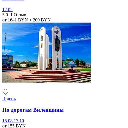
12.02
5.0
1 Отзыв
от 1641
BYN
+ 200
BYN
1 день
По дорогам Виленщины
15.08
17.10
от 155
BYN