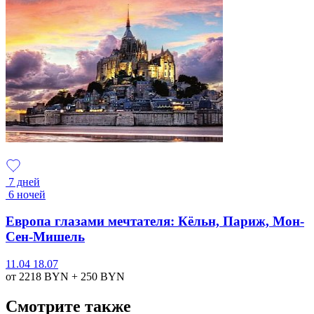
7 дней
6 ночей
Европа глазами мечтателя: Кёльн, Париж, Мон-
Сен-Мишель
11.04
18.07
от 2218
BYN
+ 250
BYN
Смотрите также