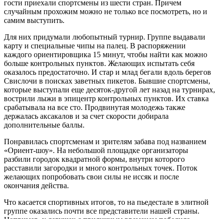
гости приехали спортсмены из шести стран. Причем
случайным прохожим можно не только все посмотреть, но и
самим выступить.
Для них придумали любопытный турнир. Группе выдавали
карту и специальные чипы на палец. В распоряжении
каждого ориентировщика 15 минут, чтобы найти как можно
больше контрольных пунктов. Желающих испытать себя
оказалось предостаточно. И стар и млад бегали вдоль берегов
Свислочи в поисках заветных пикетов. Бывшие спортсмены,
которые выступали еще десяток-другой лет назад на турнирах,
вострили лыжи в эпицентр контрольных пунк­тов. Их ставка
срабатывала на все сто. Продвинутая молодежь также
держалась аксакалов и за счет скорости добирала
дополнительные баллы.
Понравилась спортсменам и зрителям забава под названием
«Ориент-шоу». На небольшой площадке организаторы
разбили городок квадратной формы, внутри которого
расставили загородки и много контрольных точек. Поток
желающих попробовать свои силы не иссяк и после
окончания действа.
Что касается спортивных итогов, то на пьедестале в элитной
группе оказались почти все представители нашей страны.