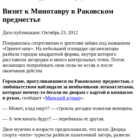
Визит к Минотавру в Раковском
предместье
Дата публикации:
Октябрь 23, 2012
Понравилась спортсменам и зрителям забава под названием
«Ориент-шоу». На небольшой площадке организаторы
разбили городок квадратной формы, внутри которого
расставили загородки и много контрольных точек. Поток
желающих попробовать свои силы не иссяк и после
окончания действа
Горожане, прогуливавшиеся по Раковскому предместью, с
любопытством наблюдали за необычными легкоатлетами,
которые почему-то бегали по дворам с картой и компасом
в руках,
сообщает «
Минский курьер
»
.
— Может, клад ищут? — строи­ла догадки пожилая женщина.
— А чем копать будут? — перебивала ее другая.
Двое мужчин в возрасте предположили, что возле Дворца
спорта «енти» туристы разбили палаточный лагерь, развели