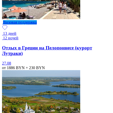
Визовая поддержка
13 дней
12 ночей
Отдых в Греции на Пелопоннесе (курорт
Лутраки)
27.08
от 1886
BYN
+ 230
BYN