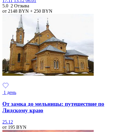
17.11
13.12
06.01
5.0
2 Отзыва
от 2148
BYN
+ 250
BYN
1 день
От замка до мельницы: путешествие по
Лидскому краю
25.12
от 195
BYN