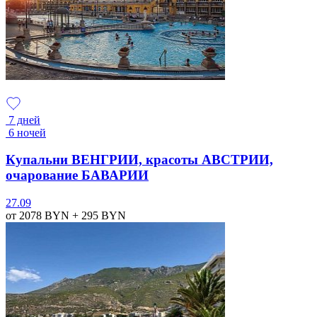
7 дней
6 ночей
Купальни ВЕНГРИИ, красоты АВСТРИИ,
очарование БАВАРИИ
27.09
от 2078
BYN
+ 295
BYN