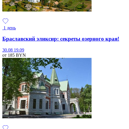
1 день
Браславский эликсир: секреты озерного края!
30.08
19.09
от 185
BYN