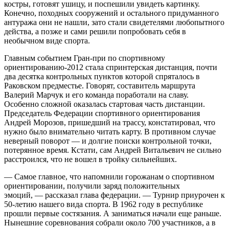
костры, готовят ушицу, и поспешили увидеть картинку.
Конечно, походных сооружений и остального придуманного
антуража они не нашли, зато стали свидетелями любопытного
действа, а позже и сами решили попробовать себя в
необычном виде спорта.
Главным событием Гран-при по спортивному
ориентированию-2012 стала спринтерская дистанция, почти
два десятка контрольных пунктов которой спряталось в
Раковском предместье. Говорят, составитель маршрута
Валерий Марчук и его команда поработали на славу.
Особенно сложной оказалась стартовая часть дистанции.
Председатель Федерации спортивного ориентирования
Андрей Морозов, пришедший на трассу, констатировал, что
нужно было внимательно читать карту. В противном случае
неверный поворот — и долгие поиски контрольной точки,
потерянное время. Кстати, сам Андрей Витальевич не сильно
расстроился, что не вошел в тройку сильнейших.
— Самое главное, что напомнили горожанам о спортивном
ориентировании, получили заряд положительных
эмоций, — рассказал глава федерации. — Турнир приурочен к
50-летию нашего вида спорта. В 1962 году в респуб­лике
прошли первые состязания. А заниматься начали еще раньше.
Нынешние соревнования собрали около 700 участников, а в