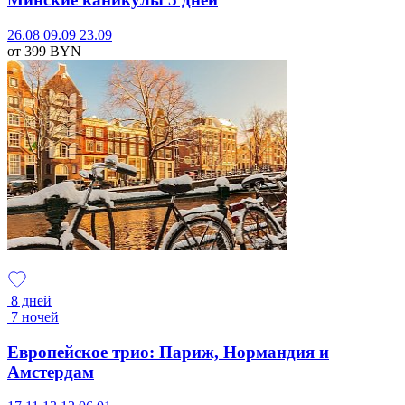
26.08
09.09
23.09
от 399
BYN
8 дней
7 ночей
Европейское трио: Париж, Нормандия и
Амстердам