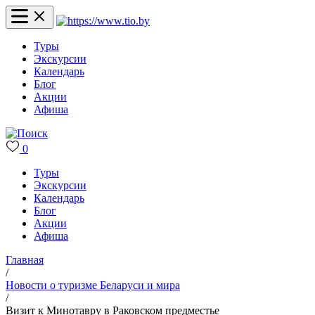
Туры
Экскурсии
Календарь
Блог
Акции
Афиша
0
Туры
Экскурсии
Календарь
Блог
Акции
Афиша
Главная
/
Новости о туризме Беларуси и мира
/
Визит к Минотавру в Раковском предместье