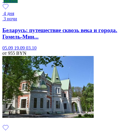
Новый
4 дня
3 ночи
Беларусь: путешествие сквозь века и города.
Гомель-Мин...
05.09
19.09
03.10
от 955
BYN