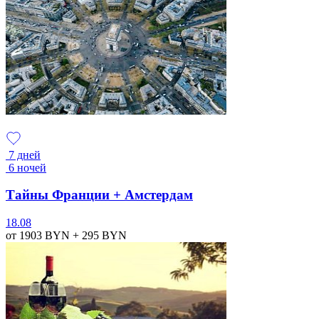
7 дней
6 ночей
Тайны Франции + Амстердам
18.08
от 1903
BYN
+ 295
BYN