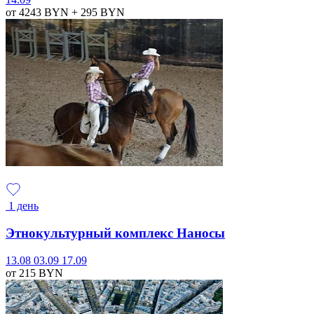
от 4243
BYN
+ 295
BYN
1 день
Этнокультурный комплекс Наносы
13.08
03.09
17.09
от 215
BYN