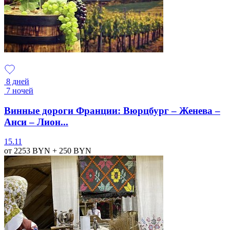
8 дней
7 ночей
Винные дороги Франции: Вюрцбург – Женева –
Анси – Лион...
15.11
от 2253
BYN
+ 250
BYN