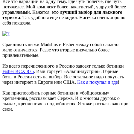
Все это вариации на одну тему. Где чуть полегче, где чуть
потяжелее. Мой комплект более накатистый, у друзей более
управляемый. Кажется,
это лучший выбор для лыжного
туризма
. Так удобно я еще не ходил. Насечка очень хорошо
себя показала.
Сравнивать лыжи Madshus и Fisher между собой сложно –
мало отличаются. Разве что вторые визуально более
привлекательные.
Из всего перечисленного в Россию завозят только ботинки
Fisher BCX 875
. Ими торгует «Альпиндустрия». Горные
боты в России есть на выбор. Все остальное надо покупать
через интернет в Европе или США.
Как я покупал и где
!
Как приспособить горные ботинки к «бойцовским»
креплениям, рассказывает Сережа. И о многом другом: о
лыжах, креплениях в подробностях. Я тоже рассказываю про
свои.