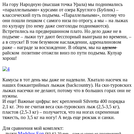
На гору Народную (высшая точка Урала) мы поднимались
«параллельными» курсами от озера Круглого (Бублик) –
классический путь подъема. «Параллельными», потому что
они пошли пешком с самого низа по отрогу, а мы – на лыжах
по кулуару (по нему даже снегоходы поднимаются).
Встретились на предвершинном плато. Но дело даже не в
подъеме – лыжи тут дают бесспорный выигрыш во времени, –
а в спуске! В том безумном наслаждении, адреналиновом
раже – награде за восхождение. В общем, мы на
адском
райском позитиве отожгли вниз по пути подъема. Кулуар
хорош!
Камусы в тот день мы даже не надевали. Хватало насечек на
наших бэккантрийных лыжаж (backcountry). На ски-туровских
лыжах насечки не делают, потому что в больших горах они не
нужны.
И еще! Важные цифры: вес креплений Silvretta 400 порядка
2,1 кг. Это не считая веса ски-туровских лыж (2,5-3,5 кг),
пластов (2,5-3 кг) – получается, что на ногах охрененная
тяжесть, по 3,5 кг на ногу! А ведь еще рюкзак и санки.
Для сравнения мой комплект:
- лыжи
Madshus Eon
(
83-62-70 mm – самые узкие из трехвидовой