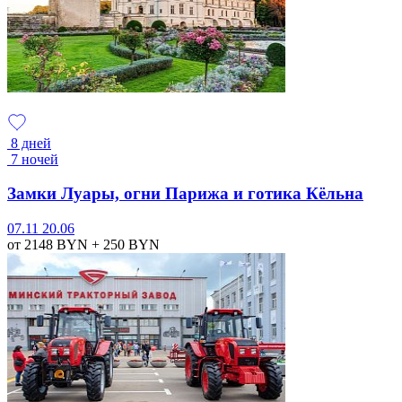
8 дней
7 ночей
Замки Луары, огни Парижа и готика Кёльна
07.11
20.06
от 2148
BYN
+ 250
BYN