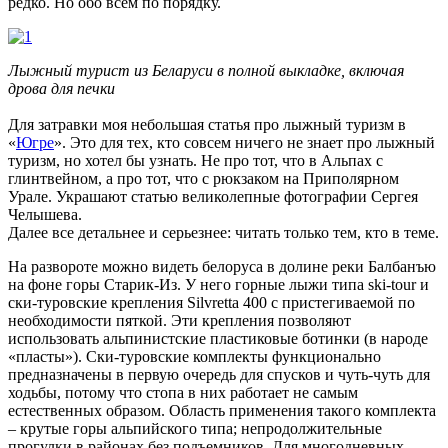
редко. Но обо всем по порядку.
Лыжный турист из Беларуси в полной выкладке, включая
дрова для печки
Для затравки моя небольшая статья про лыжный туризм в
«
Югре
». Это для тех, кто совсем ничего не знает про лыжный
туризм, но хотел бы узнать. Не про тот, что в Альпах с
глинтвейном, а про тот, что с рюкзаком на Приполярном
Урале. Украшают статью великолепные фотографии Сергея
Челышева.
Далее все детальнее и серьезнее: читать только тем, кто в теме.
На развороте можно видеть белоруса в долине реки Балбанъю
на фоне горы Старик-Из. У него горные лыжи типа ski-tour и
ски-туровские крепления Silvretta 400 с пристегиваемой по
необходимости пяткой. Эти крепления позволяют
использовать альпинистские пластиковые ботинки (в народе
«пласты»). Ски-туровские комплекты функционально
предназначены в первую очередь для спусков и чуть-чуть для
ходьбы, потому что стопа в них работает не самым
естественных образом. Область применения такого комплекта
– крутые горы альпийского типа; непродолжительные
прогулки в районах без подъемников. Для многодневных