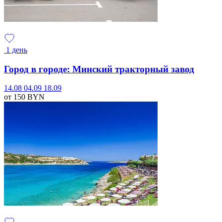
1 день
Город в городе: Минский тракторный завод
14.08
04.09
18.09
от 150
BYN