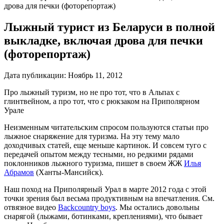
дрова для печки (фоторепортаж)
Лыжный турист из Беларуси в полной
выкладке, включая дрова для печки
(фоторепортаж)
Дата публикации:
Ноябрь 11, 2012
Про лыжный туризм, но не про тот, что в Альпах с
глинтвейном, а про тот, что с рюкзаком на Приполярном
Урале
Неизменным читательским спросом пользуются статьи про
лыжное снаряжение для туризма. На эту тему мало
доходчивых статей, еще меньше картинок. И совсем туго с
передачей опытом между тесными, но редкими рядами
поклонников лыжного туризма, пишет в своем ЖЖ
Илья
Абрамов
(Ханты-Мансийск).
Наш поход на Приполярный Урал в марте 2012 года с этой
точки зрения был весьма продуктивным на впечатления. См.
отвязное видео
Backcountry boys
. Мы остались довольны
снарягой (лыжами, ботинками, креплениями), что бывает