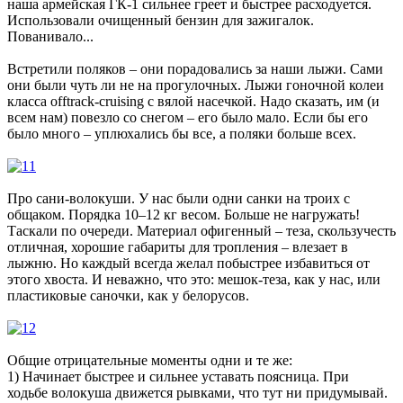
наша армейская ГК-1 сильнее греет и быстрее расходуется.
Использовали очищенный бензин для зажигалок.
Пованивало...
Встретили поляков – они порадовались за наши лыжи. Сами
они были чуть ли не на прогулочных. Лыжи гоночной колеи
класса offtrack-cruising с вялой насечкой. Надо сказать, им (и
всем нам) повезло со снегом – его было мало. Если бы его
было много – уплюхались бы все, а поляки больше всех.
Про сани-волокуши. У нас были одни санки на троих с
общаком. Порядка 10–12 кг весом. Больше не нагружать!
Таскали по очереди. Материал офигенный – теза, скользучесть
отличная, хорошие габариты для тропления – влезает в
лыжню. Но каждый всегда желал побыстрее избавиться от
этого хвоста. И неважно, что это: мешок-теза, как у нас, или
пластиковые саночки, как у белорусов.
Общие отрицательные моменты одни и те же:
1) Начинает быстрее и сильнее уставать поясница. При
ходьбе волокуша движется рывками, что тут ни придумывай.