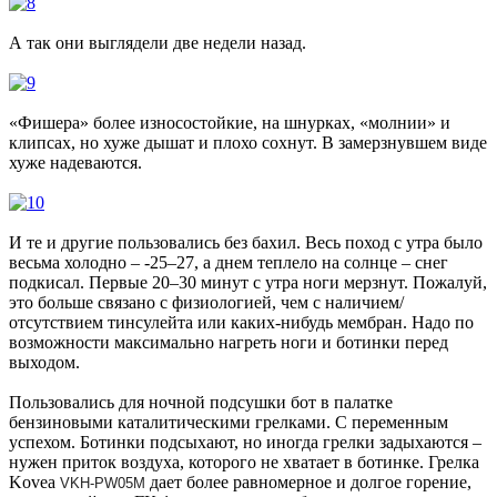
А так они выглядели две недели назад.
«Фишера» более износостойкие, на шнурках, «молнии» и
клипсах, но хуже дышат и плохо сохнут. В замерзнувшем виде
хуже надеваются.
И те и другие пользовались без бахил. Весь поход с утра было
весьма холодно – -25–27, а днем теплело на солнце – снег
подкисал. Первые 20–30 минут с утра ноги мерзнут. Пожалуй,
это больше связано с физиологией, чем с наличием/
отсутствием тинсулейта или каких-нибудь мембран. Надо по
возможности максимально нагреть ноги и ботинки перед
выходом.
Пользовались для ночной подсушки бот в палатке
бензиновыми каталитическими грелками. С переменным
успехом. Ботинки подсыхают, но иногда грелки задыхаются –
нужен приток воздуха, которого не хватает в ботинке. Грелка
Kovea
дает более равномерное и долгое горение,
VKH-PW05M