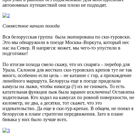
автономных путешествий они плохо не подходят.
Совместное начало похода
Вся белорусская группа была экипирована по ски-туровски.
Это мы обнаружили в поезде Москва–Воркута, который нес
нас на Север. Я напрягся: может, мы чего-то упустили в
подготовке!
По итогам похода смело скажу, что их снаряга – перебор для
Урала. Склонов для жестких ски-туровских крепов тут не так
много, особенно если цель – не катание с гор, а прохождение
линейного маршрута. Белорусы еще в поезде приделали
камусы на лыжи, чтобы никогда (!) их не снимать. То есть
катательная функция лыж была заранее исключена! Оставлена
ходительная. Кто ходил на камусах по ровной поверхности, не
километр, не два, а десятки, тот скажет, что это
издевательство. Да еще в ски-тур-крепах. В общем, не понял я
белорусов в плане стратегии передвижения. Зато в плане
бивака у них было лучше всех.