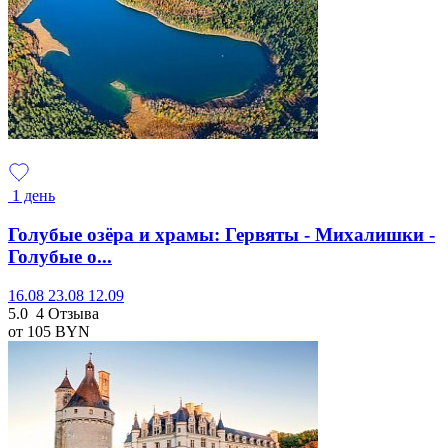
1 день
Голубые озёра и храмы: Гервяты - Михалишки -
Голубые о...
16.08
23.08
12.09
5.0
4 Отзыва
от 105
BYN