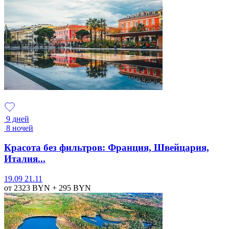
9 дней
8 ночей
Красота без фильтров: Франция, Швейцария,
Италия...
19.09
21.11
от 2323
BYN
+ 295
BYN