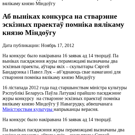
вялікаму князю Міндоўгу
Аб выніках конкурса на стварэнне
эскізных праектаў помніка вялікаму
князю Міндоўгу
Дата публикации:
Ноябрь 17, 2012
На конкурс было накіравана 16 заявак ад 14 творцаў. Па
выніках пасяджэння журы пераможцамі вызначаны два
эскізныя праекты, аўтары якіх – скульптары Сяргей
Бандарэнка і Павел Лук – аб’яднаюць свае намаганні для
стварэння помніка вялікаму князю Міндоўгу
16 лістапада 2012 года пад старшынствам міністра культуры
Рэспублікі Беларусь Паўла Латушкі прайшло пасяджэнне
журы конкурсу на стварэнне эскізных праектаў помніка
вялікаму князю Міндоўгу ў Навагрудку, абвешчанага
Міністэрствам культуры
напрыканцы верасня.
На конкурс было накіравана 16 заявак ад 14 творцаў.
Па выніках пасяджэння журы пераможцамі вызначаны два