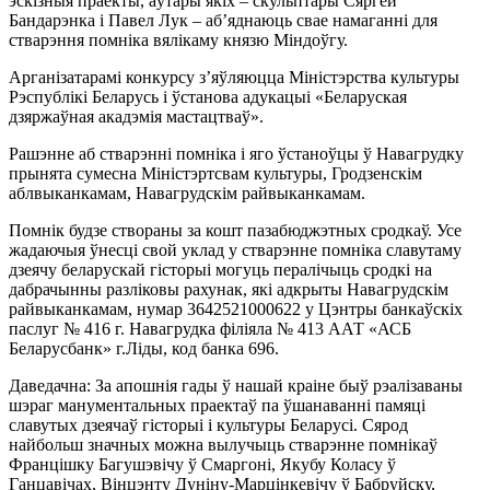
эскізныя праекты, аўтары якіх – скульптары Сяргей
Бандарэнка і Павел Лук – аб’яднаюць свае намаганні для
стварэння помніка вялікаму князю Міндоўгу.
Арганізатарамі конкурсу з’яўляюцца Міністэрства культуры
Рэспублікі Беларусь і ўстанова адукацыі «Беларуская
дзяржаўная акадэмія мастацтваў».
Рашэнне аб стварэнні помніка і яго ўстаноўцы ў Навагрудку
прынята сумесна Міністэртсвам культуры, Гродзенскім
аблвыканкамам, Навагрудскім райвыканкамам.
Помнік будзе створаны за кошт пазабюджэтных сродкаў. Усе
жадаючыя ўнесці свой уклад у стварэнне помніка славутаму
дзеячу беларускай гісторыі могуць пералічыць сродкі на
дабрачынны разліковы рахунак, які адкрыты Навагрудскім
райвыканкамам, нумар 3642521000622 у Цэнтры банкаўскіх
паслуг № 416 г. Навагрудка філіяла № 413 ААТ «АСБ
Беларусбанк» г.Ліды, код банка 696.
Даведачна: За апошнія гады ў нашай краіне быў рэалізаваны
шэраг манументальных праектаў па ўшанаванні памяці
славутых дзеячаў гісторыі і культуры Беларусі. Сярод
найбольш значных можна вылучыць стварэнне помнікаў
Францішку Багушэвічу ў Смаргоні, Якубу Коласу ў
Ганцавічах, Вінцэнту Дуніну-Марцінкевічу ў Бабруйску,