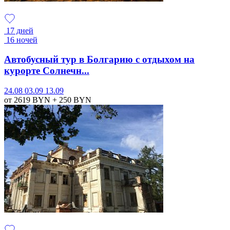
17 дней
16 ночей
Автобусный тур в Болгарию с отдыхом на
курорте Солнечн...
24.08
03.09
13.09
от 2619
BYN
+ 250
BYN