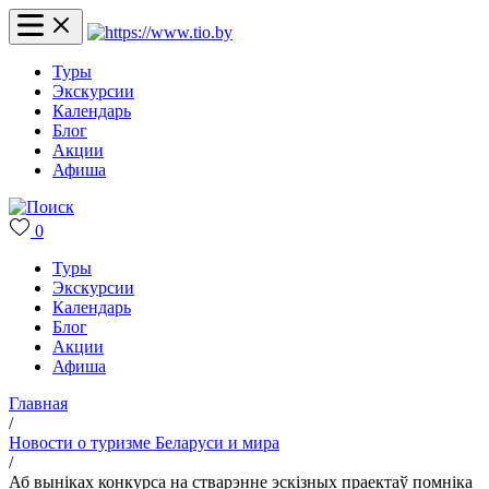
Туры
Экскурсии
Календарь
Блог
Акции
Афиша
0
Туры
Экскурсии
Календарь
Блог
Акции
Афиша
Главная
/
Новости о туризме Беларуси и мира
/
Аб выніках конкурса на стварэнне эскізных праектаў помніка