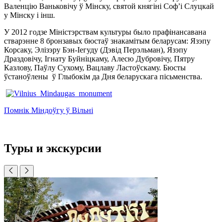
Валенцію Ваньковічу ў Мінску, святой княгіні Соф’і Слуцкай
у Мінску і інш.
У 2012 годзе Міністэрствам культуры было прафінансавана
стварэнне 8 бронзавых бюстаў знакамітым беларусам: Язэпу
Корсаку, Элізэру Бэн-Іегуду (Дэвід Перэльман), Язэпу
Драздовічу, Ігнату Буйніцкаму, Алесю Дубровічу, Пятру
Казлову, Паўлу Сухому, Вацлаву Ластоўскаму. Бюсты
ўстаноўлены ў Глыбокім да Дня беларускага пісьменства.
Помнік Міндоўгу ў Вільні
Туры и экскурсии