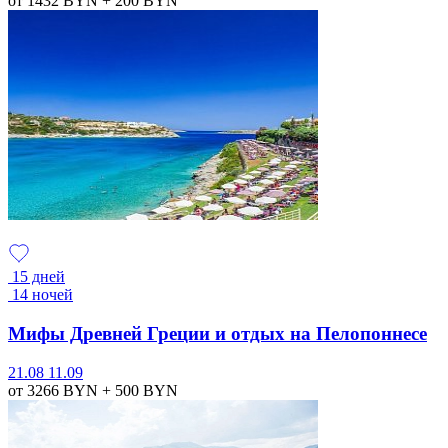
от 1432
BYN
+ 200
BYN
15 дней
14 ночей
Мифы Древней Греции и отдых на Пелопоннесе
21.08
11.09
от 3266
BYN
+ 500
BYN