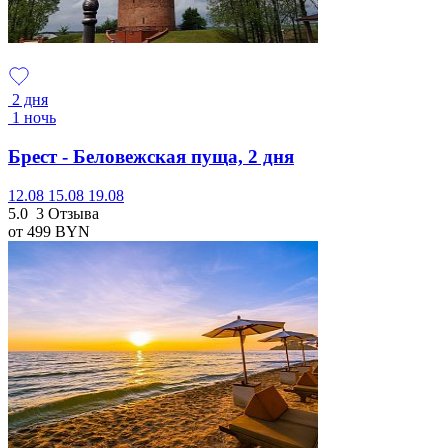
2 дня
1 ночь
Брест - Беловежская пуща, 2 дня
12.08
15.08
19.08
5.0
3 Отзыва
от 499
BYN