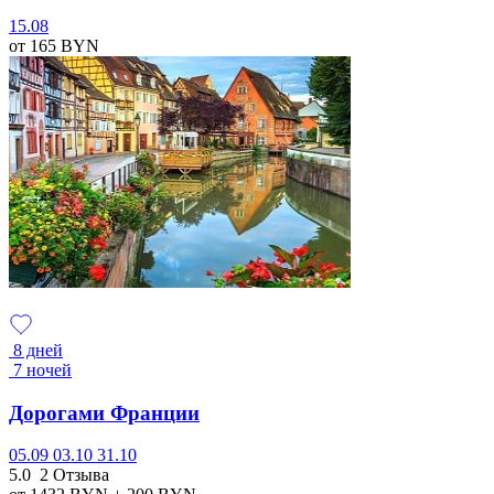
15.08
от 165
BYN
8 дней
7 ночей
Дорогами Франции
05.09
03.10
31.10
5.0
2 Отзыва