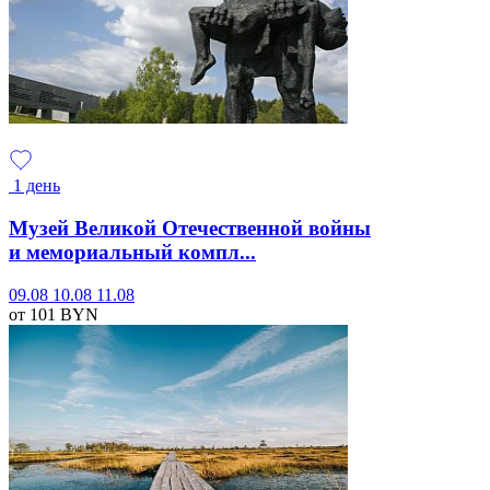
1 день
Музей Великой Отечественной войны
и мемориальный компл...
09.08
10.08
11.08
от 101
BYN