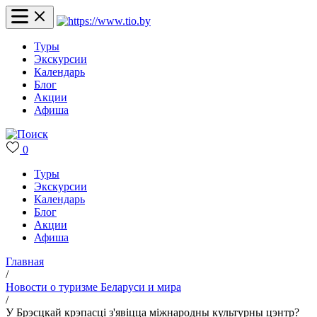
Туры
Экскурсии
Календарь
Блог
Акции
Афиша
0
Туры
Экскурсии
Календарь
Блог
Акции
Афиша
Главная
/
Новости о туризме Беларуси и мира
/
У Брэсцкай крэпасці з'явіцца міжнародны культурны цэнтр?