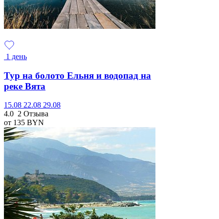
1 день
Тур на болото Ельня и водопад на
реке Вята
15.08
22.08
29.08
4.0
2 Отзыва
от 135
BYN