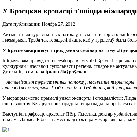
У Брэсцкай крэпасці з'явіцца міжнаро
Дата публикации:
Ноябрь 27, 2012
Актывізацыя турыстычных патокаў, насычэнне тэрыторыі Брэсцк
і мемарыял. Трэба так іх задзейнічаць, каб у турыстаў была бол
У Брэсце завяршыўся трохдзённы семінар на тэму «Брэсцка
Ініцыятарам правядзення семінара выступілі Брэсцкі гарвыканк
культурнай і дзелавой супольнасці рэгіёна, стварэнне актуаль
ўдзельніца семінара
Ірына Лаўроўская
:
– Актывізацыя турыстычных патокаў, насычэнне тэрыторыі Бр
стагоддзя і мемарыял. Трэба так іх задзейнічаць, каб у турыс
У мерапрыемстве прымалі ўдзел эксперты і спецыялісты: Лінда 
спецыялістаў. Беларускі бок прадставіў даклады па праблемах т
Выступілі прафесар, археолаг Пётр Лысенка, доктар урбаністыкі
таксама Ларыса Бібік – намеснік дырэктара мемарыяльнага ком