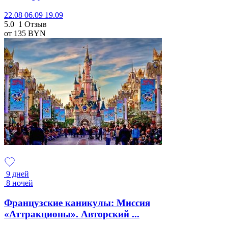
22.08
06.09
19.09
5.0
1 Отзыв
от 135
BYN
9 дней
8 ночей
Французские каникулы: Миссия
«Аттракционы». Авторский ...