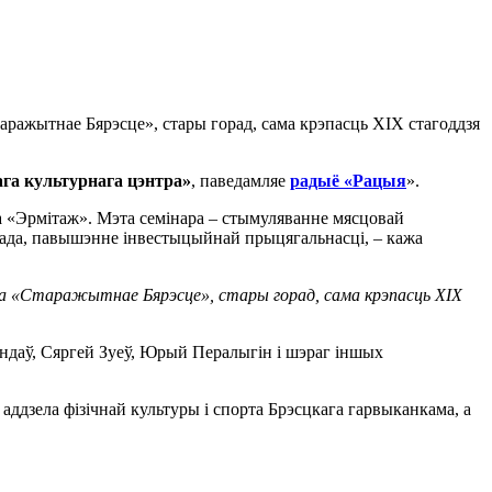
аражытнае Бярэсце», стары горад, сама крэпасць XIX стагоддзя
га культурнага цэнтра»
, паведамляе
радыё «Рацыя
».
та «Эрмітаж». Мэта семінара – стымуляванне мясцовай
орада, павышэнне інвестыцыйнай прыцягальнасці, – кажа
та «Старажытнае Бярэсце», стары горад, сама крэпасць XIX
андаў, Сяргей Зуеў, Юрый Пералыгін і шэраг іншых
аддзела фізічнай культуры і спорта Брэсцкага гарвыканкама, а