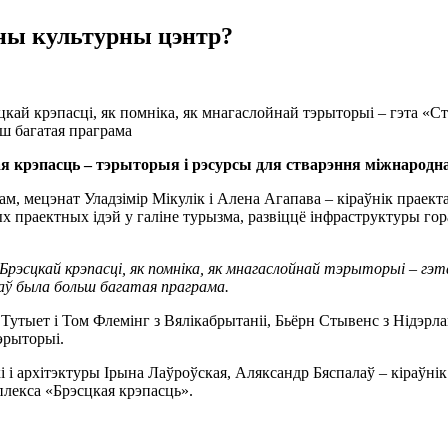
дны культурны цэнтр?
ай крэпасці, як помніка, як мнагаслойнай тэрыторыі – гэта «Ст
ьш багатая праграма
я крэпасць – тэрыторыя і рэсурсы для стварэння міжнародна
ам, мецэнат Уладзімір Мікулік і Алена Агапава – кіраўнік праек
ных праектных ідэй у галіне турызма, развіццё інфраструктуры г
эсцкай крэпасці, як помніка, як мнагаслойнай тэрыторыі – гэ
таў была больш багатая праграма.
Тутыет і Том Флемінг з Вялікабрытаніі, Бьёрн Стывенс з Нідэрл
эрыторыі.
 і архітэктуры Ірына Лаўроўская, Аляксандр Бяспалаў – кіраўнік 
плекса «Брэсцкая крэпасць».