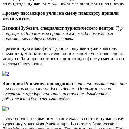
на встречу с пущанским волшебником добираются на поезде.
Просьбу пассажиров учли: на смену плацкарту пришли
места в купе.
Евгений Зубович, специалист туристического центра:
Тур
популярен. Это показал прошлый год, когда нам удалось
провезти около двух тысяч человек.
Праздничную атмосферу туристы ощущают уже в вагоне:
снежинки, миниатюрные елочки в каждом купе, новогодняя
мишура. Да и проводницы традиционную форму сменили на
костюм Снегурочки.
Виктория Ринкевич, проводница:
Приятно осознавать, что
ты несешь какую-то радость детям. Потому что они
чувствуют предпраздничное настроение. Улыбаются,
радуются и ждут каких-то чудес.
Целую ночь в необычном вагоне ехала в гости к пущанскому
кудеснику маленькая Александра. В гостях у белорусского
Деда Мороза девочка впервые. Говорит, попала в сказку. Папа