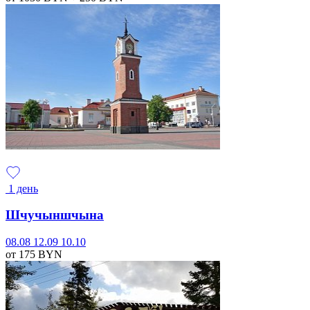
1 день
Шчучыншчына
08.08
12.09
10.10
от 175
BYN