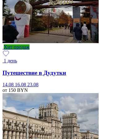
Хит продаж
1 день
Путешествие в Дудутки
14.08
16.08
23.08
от 150
BYN