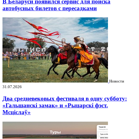
В Беларуси появился сервис для поиска
автобусных билетов с пересадками
Новости
31.07.2026
Два средневековых фестиваля в одну субботу:
«Гальшанскі замак» и «Рыцарскі фэст.
Мсціслаў»