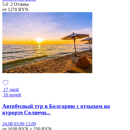
5.0
2 Отзыва
от 1270
BYN
17 дней
16 ночей
Автобусный тур в Болгарию с отдыхом на
курорте Солнечн...
24.08
03.09
13.09
от 1030
BYN
+ 250
BYN