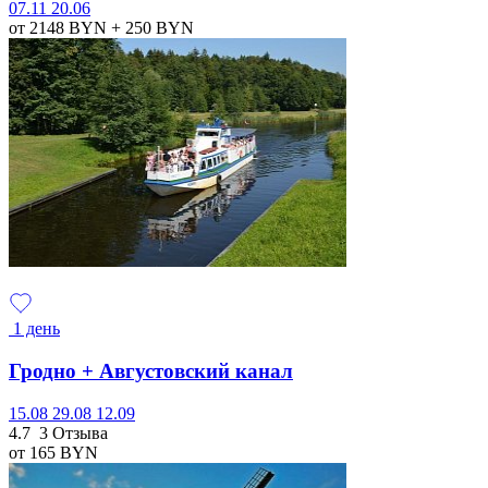
07.11
20.06
от 2148
BYN
+ 250
BYN
1 день
Гродно + Августовский канал
15.08
29.08
12.09
4.7
3 Отзыва
от 165
BYN