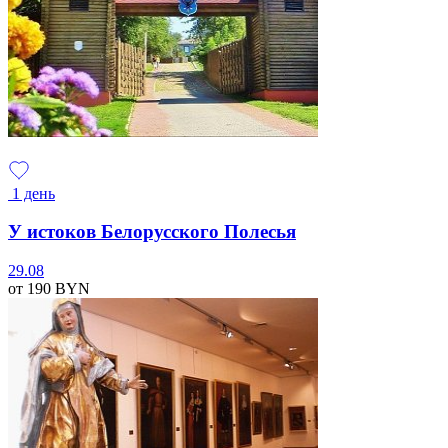
1 день
У истоков Белорусского Полесья
29.08
от 190
BYN