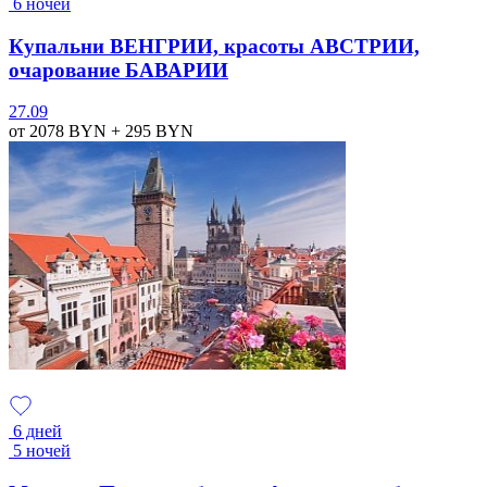
6 ночей
Купальни ВЕНГРИИ, красоты АВСТРИИ,
очарование БАВАРИИ
27.09
от 2078
BYN
+ 295
BYN
6 дней
5 ночей