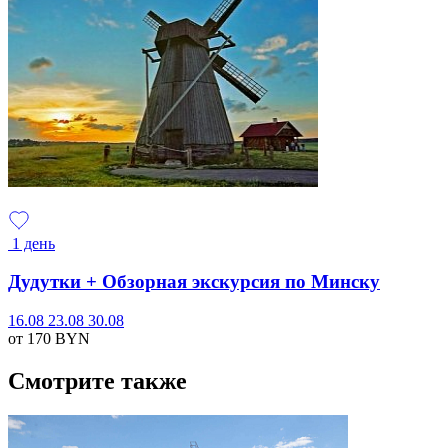
1 день
Дудутки + Обзорная экскурсия по Минску
16.08
23.08
30.08
от 170
BYN
Смотрите также