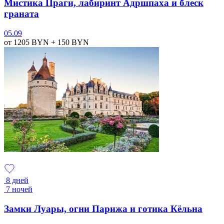
Мистика Праги, лабиринт Адршпаха и блеск
граната
05.09
от 1205
BYN
+ 150
BYN
8 дней
7 ночей
Замки Луары, огни Парижа и готика Кёльна